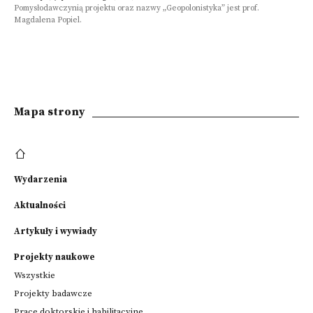
Strona
Pomysłodawczynią projektu oraz nazwy „Geopolonistyka” jest prof.
Magdalena Popiel.
www
https://www.uken.krakow.pl/
Uniwersytet
Mapa strony
Komisji
Edukacji
Narodowej
w&nbsp;Krakowie
został
Wydarzenia
powołany
11
Aktualności
maja
1946
Artykuły i wywiady
roku
jako
Projekty naukowe
Państwowa
Wszystkie
Wyższa
Projekty badawcze
Szkoła
Pedagogiczna.&nbsp;
Prace doktorskie i habilitacyjne