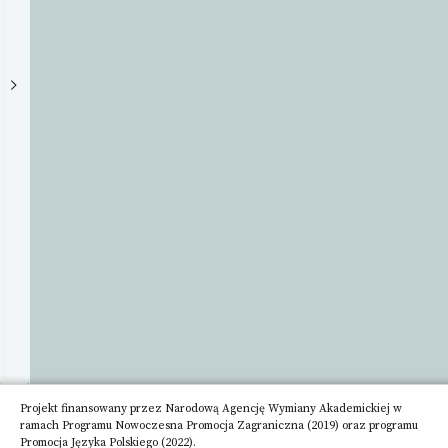
Krakowie
Uniwersytet
Szczegóły
Adres
ul.
Podchorążych
2
30-
084
Kraków
Telefon
12
662
60
14
Adres
Projekt finansowany przez Narodową Agencję Wymiany Akademickiej w
email
ramach Programu Nowoczesna Promocja Zagraniczna (2019) oraz programu
info@uken.krakow.pl
Promocja Języka Polskiego (2022).