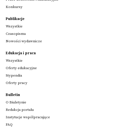
Konkursy
Przeglądaj
Publikacje
powiązane
Wszystkie
z
Czasopisma
instytucją
Nowości wydawnicze
Wydarzenia
Edukacja i praca
Osoby
Wszystkie
Oferty edukacyjne
Oferty edukacyjne
Stypendia
Oferty pracy
Więcej informacji o instytucji
Bulletin
O Biuletynie
Redakcja portalu
Instytucje współpracujące
FAQ