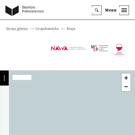
Menu
Strona główna
Geopolonistyka
Mapa
Instytucja
Uniwersytet
Komisji
Edukacji
Narodowej
w