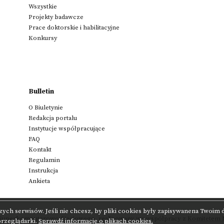
Wszystkie
Projekty badawcze
Prace doktorskie i habilitacyjne
Konkursy
Bulletin
O Biuletynie
Redakcja portalu
Instytucje współpracujące
FAQ
Kontakt
Regulamin
Instrukcja
Ankieta
zych serwisów. Jeśli nie chcesz, by pliki cookies były zapisywanena Twoim
 Superkomputerowo-Sieciowego
,
realizowany we współpracy z
Komitetem N
przeglądarki.
Sprawdź informacje o plikach cookies.