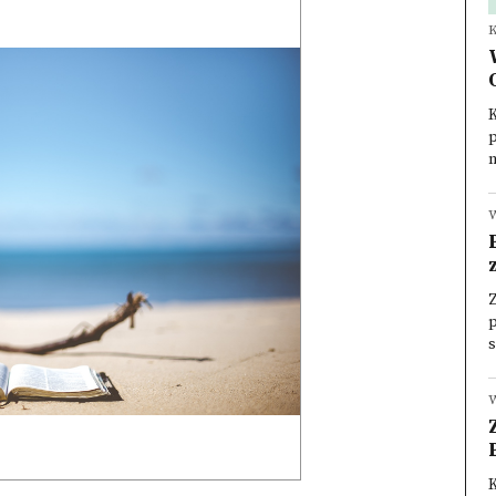
K
p
n
W
p
s
W
K