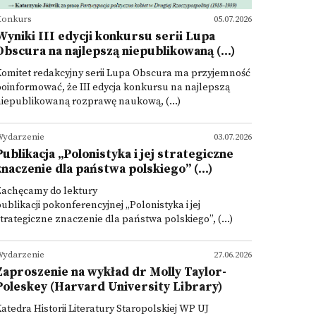
Konkurs
05.07.2026
Wyniki III edycji konkursu serii Lupa
Obscura na najlepszą niepublikowaną (...)
omitet redakcyjny serii Lupa Obscura ma przyjemność
oinformować, że III edycja konkursu na najlepszą
iepublikowaną rozprawę naukową, (...)
ydarzenie
03.07.2026
Publikacja „Polonistyka i jej strategiczne
znaczenie dla państwa polskiego” (...)
Zachęcamy do lektury
ublikacji pokonferencyjnej „Polonistyka i jej
trategiczne znaczenie dla państwa polskiego”, (...)
ydarzenie
27.06.2026
Zaproszenie na wykład dr Molly Taylor-
Poleskey (Harvard University Library)
atedra Historii Literatury Staropolskiej WP UJ