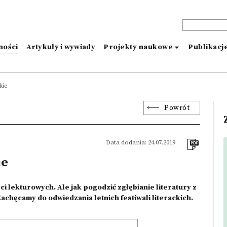
ności
Artykuły i wywiady
Projekty naukowe
Publikacj
kie
Powrót
Data dodania: 24.07.2019
ie
i lekturowych. Ale jak pogodzić zgłębianie literatury z
chęcamy do odwiedzania letnich festiwali literackich.