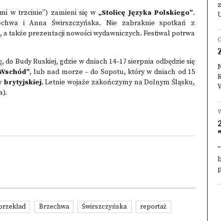
z
mi w trzcinie”) zamieni się w
„Stolicę Języka Polskiego”
.
U
echwa i Anna Świrszczyńska. Nie zabraknie spotkań z
u, a także prezentacji nowości wydawniczych. Festiwal potrwa
O
 do Budy Ruskiej, gdzie w dniach 14–17 sierpnia odbędzie się
 Wschód”
, lub nad morze – do Sopotu, który w dniach od 15
K
y brytyjskiej
. Letnie wojaże zakończymy na Dolnym Śląsku,
W
a)
.
W
"
p
przekład
Brzechwa
Świrszczyńska
reportaż