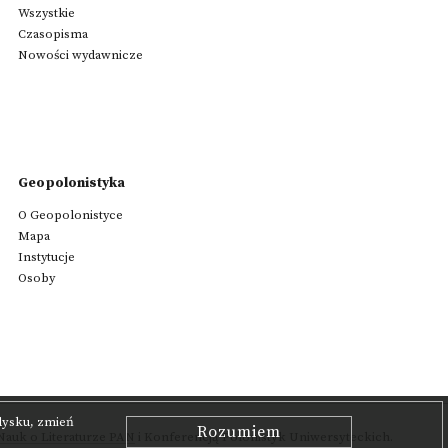
Wszystkie
Czasopisma
Nowości wydawnicze
Geopolonistyka
O Geopolonistyce
Mapa
Instytucje
Osoby
 dysku, zmień
Rozumiem
auk o Literaturze PAN
i Konferencją Polonistyk Uniwersyteckich.