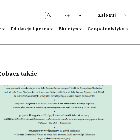
Zaloguj
A
PL
e
Edukacja i praca
Biuletyn
Geopolonistyka
Zobacz także