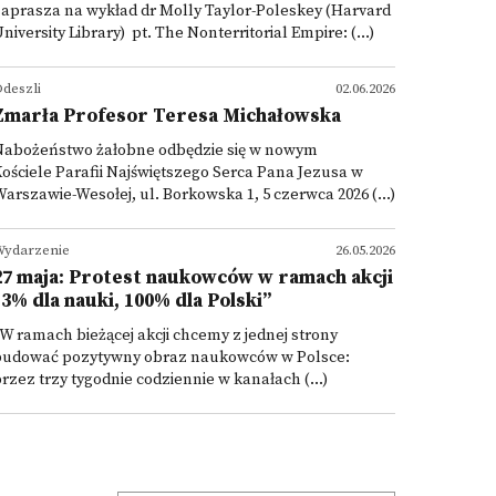
aprasza na wykład dr Molly Taylor-Poleskey (Harvard
niversity Library) pt. The Nonterritorial Empire: (...)
deszli
02.06.2026
Zmarła Profesor Teresa Michałowska
Nabożeństwo żałobne odbędzie się w nowym
ościele Parafii Najświętszego Serca Pana Jezusa w
arszawie-Wesołej, ul. Borkowska 1, 5 czerwca 2026 (...)
ydarzenie
26.05.2026
27 maja: Protest naukowców w ramach akcji
"3% dla nauki, 100% dla Polski”
W ramach bieżącej akcji chcemy z jednej strony
budować pozytywny obraz naukowców w Polsce:
rzez trzy tygodnie codziennie w kanałach (...)