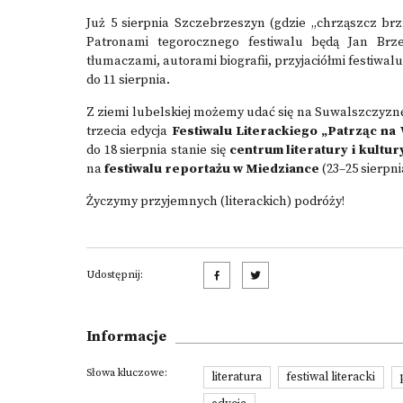
Już 5 sierpnia Szczebrzeszyn (gdzie „chrząszcz brz
Patronami tegorocznego festiwalu będą Jan Brz
tłumaczami, autorami biografii, przyjaciółmi festiwal
do 11 sierpnia.
Z ziemi lubelskiej możemy udać się na Suwalszczyznę,
trzecia edycja
Festiwalu Literackiego „Patrząc na
do 18 sierpnia stanie się
centrum literatury i kultur
na
festiwalu reportażu w Miedziance
(23–25 sierpni
Życzymy przyjemnych (literackich) podróży!
Udostępnij:
Informacje
Słowa kluczowe:
literatura
festiwal literacki