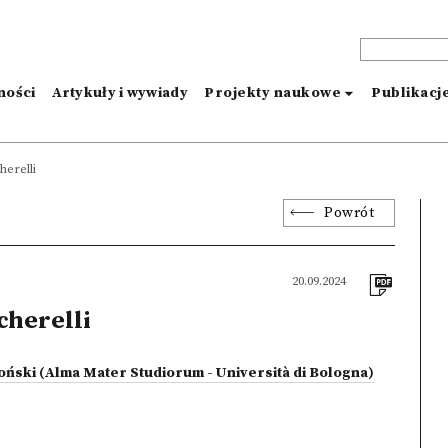
ności
Artykuły i wywiady
Projekty naukowe
Publikacj
herelli
Powrót
20.09.2024
herelli
oński (Alma Mater Studiorum - Università di Bologna)