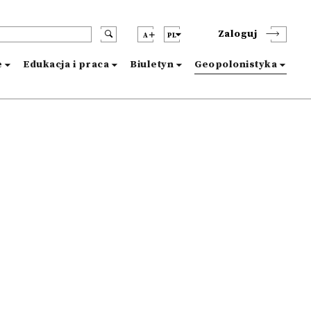
Zaloguj
A
PL
e
Edukacja i praca
Biuletyn
Geopolonistyka