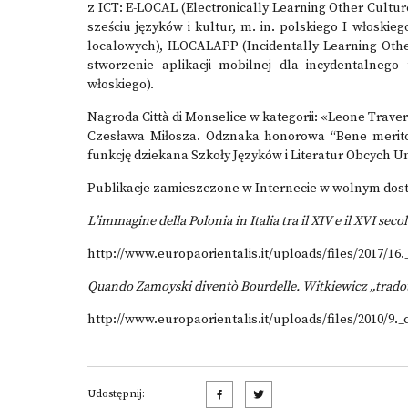
z ICT: E-LOCAL (Electronically Learning Other Cultu
sześciu języków i kultur, m. in. polskiego I włoskieg
localowych), ILOCALAPP (Incidentally Learning Oth
stworzenie aplikacji mobilnej dla incydentalnego 
włoskiego).
Nagroda Città di Monselice w kategorii: «Leone Trav
Czesława Miłosza. Odznaka honorowa “Bene merito”
funkcję dziekana Szkoły Języków i Literatur Obcych U
Publikacje zamieszczone w Internecie w wolnym dost
L’immagine della Polonia in Italia tra il XIV e il XVI seco
http://www.europaorientalis.it/uploads/files/2017/16.
Quando Zamoyski diventò Bourdelle. Witkiewicz „tradot
http://www.europaorientalis.it/uploads/files/2010/9._c
Udostępnij: