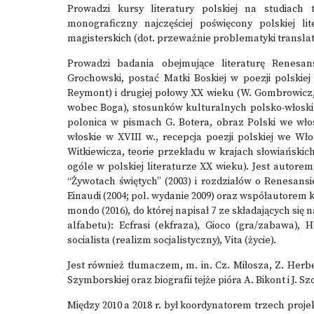
Prowadzi kursy literatury polskiej na studiach 
monograficzny najczęściej poświęcony polskiej l
magisterskich (dot. przeważnie problematyki translato
Prowadzi badania obejmujące literaturę Renesan
Grochowski, postać Matki Boskiej w poezji polskiej
Reymont) i drugiej połowy XX wieku (W. Gombrowicz, 
wobec Boga), stosunków kulturalnych polsko-włoskic
polonica w pismach G. Botera, obraz Polski we włos
włoskie w XVIII w., recepcja poezji polskiej we Wł
Witkiewicza, teorie przekładu w krajach słowiański
ogóle w polskiej literaturze XX wieku). Jest autor
“Żywotach świętych” (2003) i rozdziałów o Renesansie
Einaudi (2004; pol. wydanie 2009) oraz współautorem 
mondo (2016), do której napisał 7 ze składających się 
alfabetu): Ecfrasi (ekfraza), Gioco (gra/zabawa),
socialista (realizm socjalistyczny), Vita (życie).
Jest również tłumaczem, m. in. Cz. Miłosza, Z. Herb
Szymborskiej oraz biografii tejże pióra A. Bikont i J. Sz
Między 2010 a 2018 r. był koordynatorem trzech pro