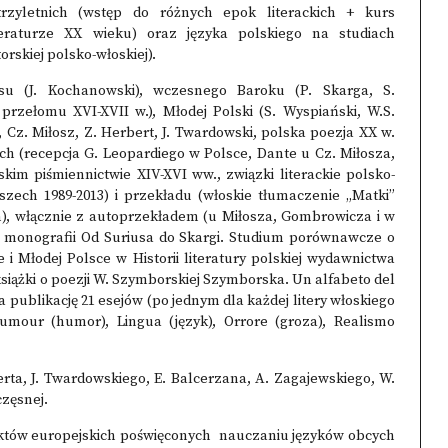
trzyletnich (wstęp do różnych epok literackich + kurs
iteraturze XX wieku) oraz języka polskiego na studiach
rskiej polsko-włoskiej).
su (J. Kochanowski), wczesnego Baroku (P. Skarga, S.
 przełomu XVI-XVII w.), Młodej Polski (S. Wyspiański, W.S.
Cz. Miłosz, Z. Herbert, J. Twardowski, polska poezja XX w.
h (recepcja G. Leopardiego w Polsce, Dante u Cz. Miłosza,
kim piśmiennictwie XIV-XVI ww., związki literackie polsko-
oszech 1989-2013) i przekładu (włoskie tłumaczenie „Matki”
ch), włącznie z autoprzekładem (u Miłosza, Gombrowicza i w
em monografii Od Suriusa do Skargi. Studium porównawcze o
 i Młodej Polsce w Historii literatury polskiej wydawnictwa
książki o poezji W. Szymborskiej Szymborska. Un alfabeto del
na publikację 21 esejów (po jednym dla każdej litery włoskiego
 Humour (humor), Lingua (język), Orrore (groza), Realismo
erta, J. Twardowskiego, E. Balcerzana, A. Zagajewskiego, W.
częsnej.
jektów europejskich poświęconych nauczaniu języków obcych