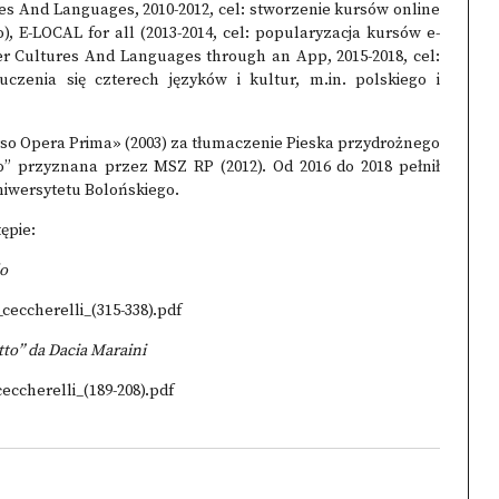
res And Languages, 2010-2012, cel: stworzenie kursów online
o), E-LOCAL for all (2013-2014, cel: popularyzacja kursów e-
er Cultures And Languages through an App, 2015-2018, cel:
uczenia się czterech języków i kultur, m.in. polskiego i
erso Opera Prima» (2003) za tłumaczenie Pieska przydrożnego
 przyznana przez MSZ RP (2012). Od 2016 do 2018 pełnił
niwersytetu Bolońskiego.
ępie:
lo
_ceccherelli_(315-338).pdf
to” da Dacia Maraini
eccherelli_(189-208).pdf