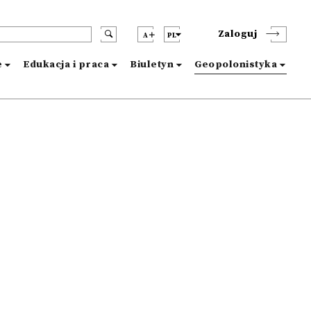
Zaloguj
A
PL
e
Edukacja i praca
Biuletyn
Geopolonistyka