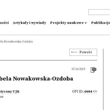
ności
Artykuły i wywiady
Projekty naukowe
Publikacj
ela Nowakowska-Ozdoba
Powrót
07.10.2019
abela Nowakowska-Ozdoba
styczny UJK
OPI ID:
6604
zne