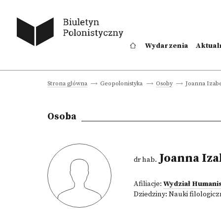
Wydarzenia
Aktual
Joanna Izab
Strona główna
Geopolonistyka
Osoby
Osoba
Joanna Iz
dr hab.
Afiliacje:
Wydział Humani
Dziedziny:
Nauki filologic