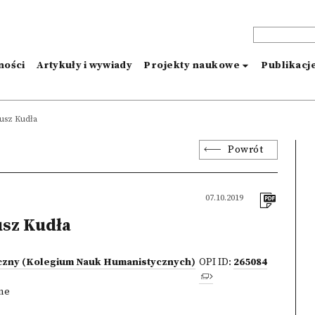
ności
Artykuły i wywiady
Projekty naukowe
Publikacj
usz Kudła
Powrót
07.10.2019
sz Kudła
iczny (Kolegium Nauk Humanistycznych)
OPI ID:
265084
zne