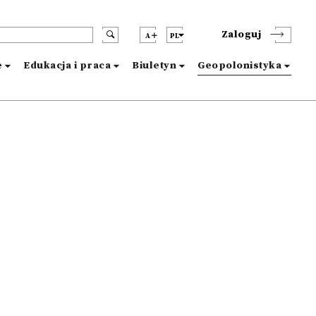
Zaloguj
A
PL
e
Edukacja i praca
Biuletyn
Geopolonistyka