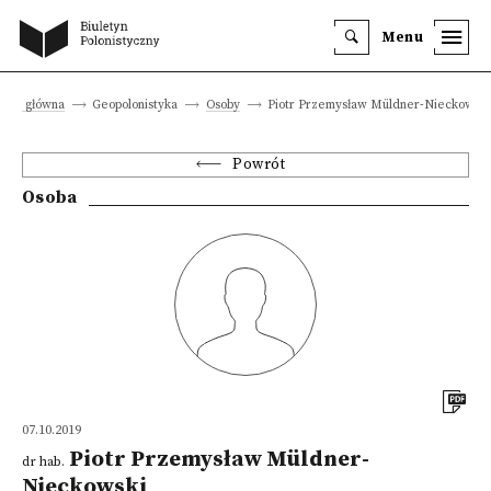
Menu
rona główna
Geopolonistyka
Osoby
Piotr Przemysław Müldner-Nieckowski
Powrót
Osoba
07.10.2019
Piotr Przemysław Müldner-
dr hab.
Nieckowski