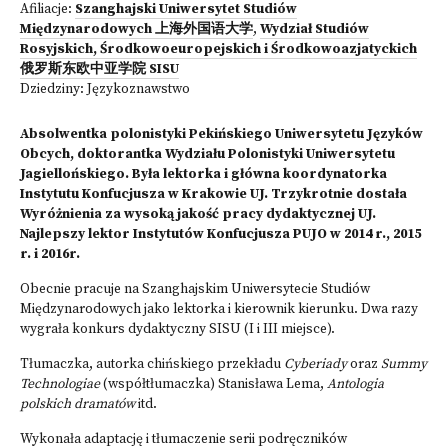
Afiliacje:
Szanghajski Uniwersytet Studiów
Międzynarodowych 上海外国语大学
,
Wydział Studiów
Rosyjskich, Środkowoeuropejskich i Środkowoazjatyckich
俄罗斯东欧中亚学院 SISU
Dziedziny:
Językoznawstwo
Absolwentka polonistyki Pekińskiego Uniwersytetu Języków
Obcych, doktorantka Wydziału Polonistyki Uniwersytetu
Jagiellońskiego. Była lektorka i główna koordynatorka
Instytutu Konfucjusza w Krakowie UJ. Trzykrotnie dostała
Wyróżnienia za wysoką jakość pracy dydaktycznej UJ.
Najlepszy lektor Instytutów Konfucjusza PUJO w 2014 r., 2015
r. i 2016r.
Obecnie pracuje na Szanghajskim Uniwersytecie Studiów
Międzynarodowych jako lektorka i kierownik kierunku. Dwa razy
wygrała konkurs dydaktyczny SISU (I i III miejsce).
Tłumaczka, autorka chińskiego przekładu
Cyberiady
oraz
Summy
Technologiae
(współtłumaczka) Stanisława Lema,
Antologia
polskich dramatów
itd.
Wykonała adaptację i tłumaczenie serii podręczników