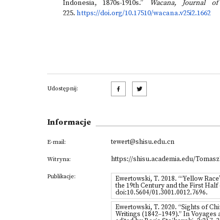
Indonesia, 1870s-1910s.”
Wacana, Journal of
225.
https://doi.org/10.17510/wacana.v25i2.1662
Udostępnij:
Informacje
tewert@shisu.edu.cn
E-mail:
https://shisu.academia.edu/Tomas
Witryna:
Publikacje:
Ewertowski, T. 2018. “‘Yellow Race
the 19th Century and the First Hal
doi:10.5604/01.3001.0012.7696.
Ewertowski, T. 2020. “Sights of Ch
Writings (1842–1949).” In Voyages 