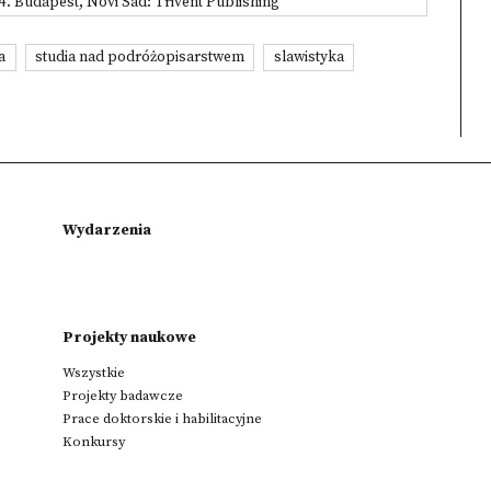
34. Budapest, Novi Sad: Trivent Publishing
a
studia nad podróżopisarstwem
slawistyka
Wydarzenia
Projekty naukowe
Wszystkie
Projekty badawcze
Prace doktorskie i habilitacyjne
Konkursy