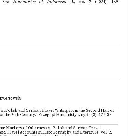
 the Humanities of Indonesia
25, no. 2 (2024): 189–
zEwertowski
’ in Polish and Serbian Travel Writing from the Second Half of
f of the 20th Century.” Przegląd Humanistyczny 62 (3): 127–38.
ina: Markers of Otherness in Polish and Serbian Travel
and Travel Accounts in Historiography and Literature. Vol. 2,