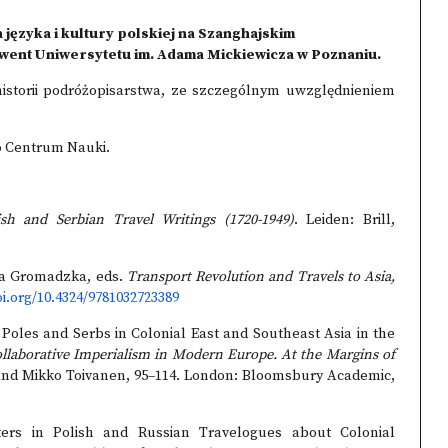
 języka i kultury polskiej na Szanghajskim
ent Uniwersytetu im. Adama Mickiewicza w Poznaniu.
istorii podróżopisarstwa, ze szczególnym uwzględnieniem
o Centrum Nauki.
sh and Serbian Travel Writings (1720-1949)
. Leiden: Brill,
ia Gromadzka, eds.
Transport Revolution and Travels to Asia,
oi.org/10.4324/9781032723389
oles and Serbs in Colonial East and Southeast Asia in the
ollaborative Imperialism in Modern Europe. At the Margins of
 and Mikko Toivanen, 95–114. London: Bloomsbury Academic,
ters in Polish and Russian Travelogues about Colonial