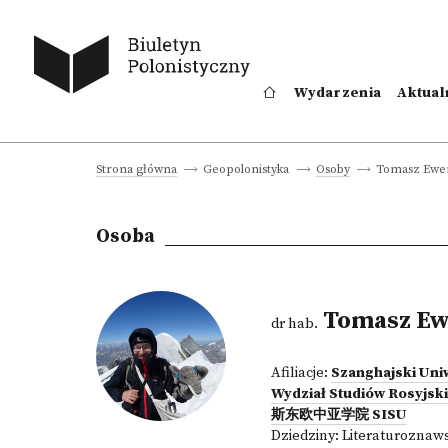
Wydarzenia
Aktual
Tomasz Ewer
Strona główna
Geopolonistyka
Osoby
Osoba
Tomasz Ew
dr hab.
Afiliacje:
Szanghajski U
Wydział Studiów Rosyjsk
斯东欧中亚学院 SISU
Dziedziny:
Literaturoznaw