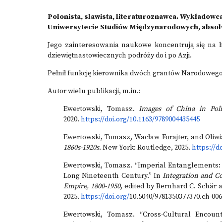
Polonista, slawista, literaturoznawca. Wykładowca
Uniwersytecie Studiów Międzynarodowych, absolw
Jego zainteresowania naukowe koncentrują się na h
dziewiętnastowiecznych podróży do i po Azji.
Pełnił funkcję kierownika dwóch grantów Narodoweg
Autor wielu publikacji, m.in.:
Ewertowski, Tomasz.
Images of China in Poli
2020.
https://doi.org/10.1163/9789004435445
Ewertowski, Tomasz, Wacław Forajter, and Oliw
1860s-1920s
. New York: Routledge, 2025.
https://d
Ewertowski, Tomasz. “Imperial Entanglements: P
Long Nineteenth Century.” In
Integration and C
Empire, 1800-1950
, edited by Bernhard C. Schär
2025.
https://doi.org/
10.5040/9781350377370.ch-006
Ewertowski, Tomasz. “Cross-Cultural Encoun