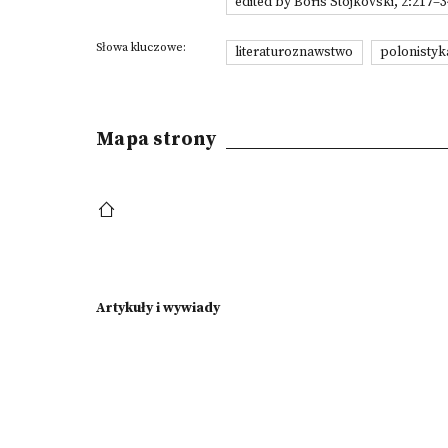
edited by Boris Stojkovski, 2:217–
Słowa kluczowe:
literaturoznawstwo
polonistyk
Mapa strony
Artykuły i wywiady