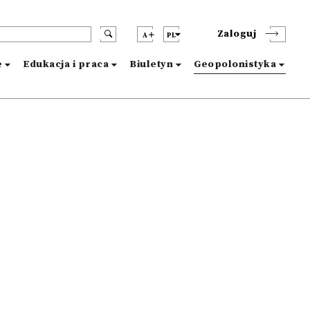
Zaloguj
A
PL
e
Edukacja i praca
Biuletyn
Geopolonistyka