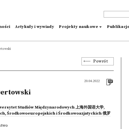
ności
Artykuły i wywiady
Projekty naukowe
Publikacj
towski
Powrót
20.04.2022
ertowski
niwersytet Studiów Międzynarodowych 上海外国语大学
,
ich, Środkowoeuropejskich i Środkowoazjatyckich 俄罗
stwo