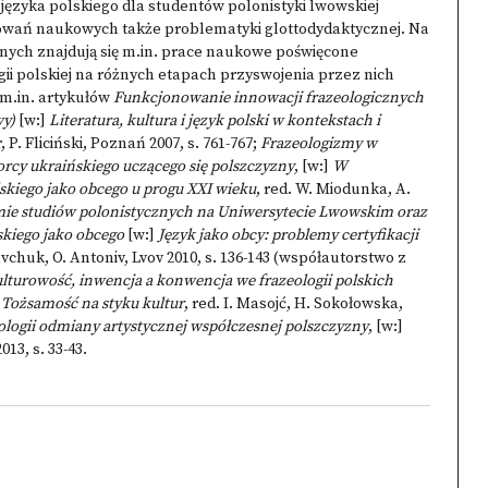
zyka polskiego dla studentów polonistyki lwowskiej
resowań naukowych także problematyki glottodydaktycznej. Na
nych znajdują się m.in. prace naukowe poświęcone
i polskiej na różnych etapach przyswojenia przez nich
 m.in. artykułów
Funkcjonowanie innowacji frazeologicznych
wy)
[w:]
Literatura, kultura i język polski w kontekstach i
 P. Fliciński, Poznań 2007, s. 761-767;
Frazeologizmy w
orcy ukraińskiego uczącego się polszczyzny
, [w:]
W
kiego jako obcego u progu XXI wieku
, red. W. Miodunka, A.
mie studiów polonistycznych na Uniwersytecie Lwowskim oraz
skiego jako obcego
[w:]
Język jako obcy: problemy certyfikacji
ravchuk, O. Antoniv, Lvov 2010, s. 136-143 (współautorstwo z
ulturowość, inwencja a konwencja we frazeologii polskich
]
Tożsamość na styku kultur
, red. I. Masojć, H. Sokołowska,
logii odmiany artystycznej współczesnej polszczyzny
, [w:]
2013, s. 33-43.