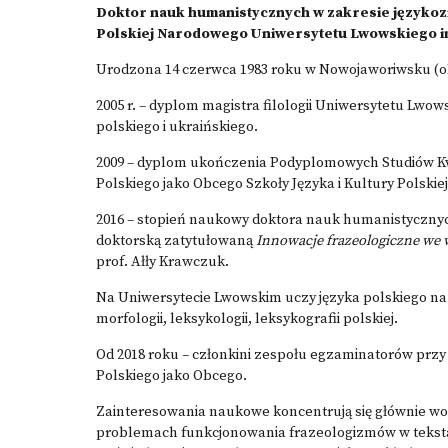
Doktor nauk humanistycznych w zakresie językozn
Polskiej Narodowego Uniwersytetu Lwowskiego im
Urodzona 14 czerwca 1983 roku w Nowojaworiwsku (o
2005 r. – dyplom magistra filologii Uniwersytetu Lwo
polskiego i ukraińskiego.
2009 – dyplom ukończenia Podyplomowych Studiów Kwal
Polskiego jako Obcego Szkoły Języka i Kultury Polskie
2016 – stopień naukowy doktora nauk humanistyczny
doktorską zatytułowaną
Innowacje frazeologiczne we w
prof. Ałły Krawczuk.
Na Uniwersytecie Lwowskim uczy języka polskiego n
morfologii, leksykologii, leksykografii polskiej.
Od 2018 roku – członkini zespołu egzaminatorów przy
Polskiego jako Obcego.
Zainteresowania naukowe koncentrują się głównie wokó
problemach funkcjonowania frazeologizmów w tekstac