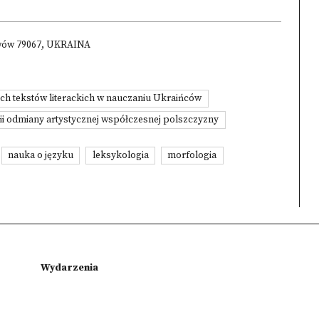
 Lwów 79067, UKRAINA
ch tekstów literackich w nauczaniu Ukraińców
ii odmiany artystycznej współczesnej polszczyzny
nauka o języku
leksykologia
morfologia
Wydarzenia