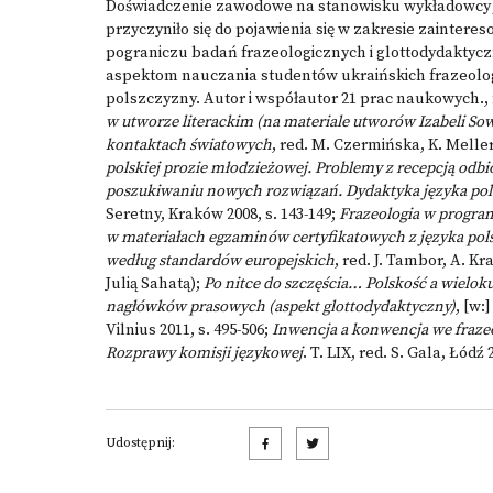
Doświadczenie zawodowe na stanowisku wykładowcy ję
przyczyniło się do pojawienia się w zakresie zainte
pograniczu badań frazeologicznych i glottodydaktycz
aspektom nauczania studentów ukraińskich frazeologi
polszczyzny. Autor i współautor 21 prac naukowych.,
w utworze literackim (na materiale utworów Izabeli So
kontaktach światowych
, red. M. Czermińska, K. Meller,
polskiej prozie młodzieżowej. Problemy z recepcją odbi
poszukiwaniu nowych rozwiązań. Dydaktyka języka pols
Seretny, Kraków 2008, s. 143-149;
Frazeologia w progra
w materiałach egzaminów certyfikatowych z języka pol
według standardów europejskich
, red. J. Tambor, A. K
Julią Sahatą);
Po nitce do szczęścia… Polskość a wielok
nagłówków prasowych (aspekt glottodydaktyczny)
, [w:
Vilnius 2011, s. 495-506;
Inwencja a konwencja we frazeo
Rozprawy komisji językowej
. T. LIX, red. S. Gala, Łódź 
Udostępnij: