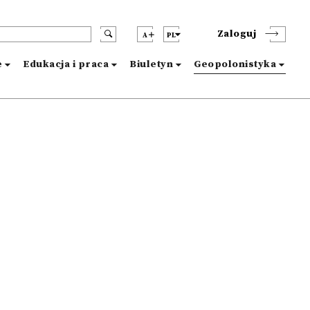
Zaloguj
A
PL
e
Edukacja i praca
Biuletyn
Geopolonistyka