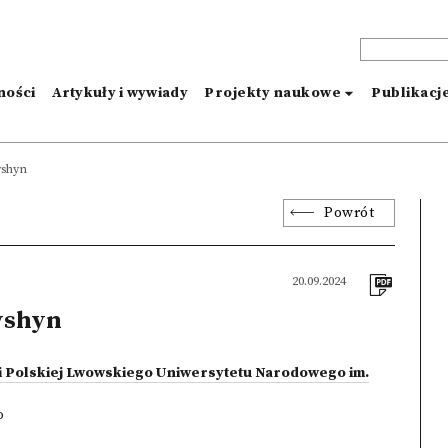
ności
Artykuły i wywiady
Projekty naukowe
Publikacj
yshyn
Powrót
20.09.2024
yshyn
ii Polskiej Lwowskiego Uniwersytetu Narodowego im.
o