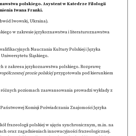
awstwa polskiego. Asystent w Katedrze Filologii
ienia Iwana Franki.
bwód lwowski, Ukraina).
wskiego w zakresie językoznawstwa i literaturoznawstwa
ifikacyjnych Nauczania Kultury Polskiej i Języka
j Uniwersytetu Śląskiego.
ch z zakresu językoznawstwa polskiego. Rozprawę
spółczesnej prozie polskiej
przygotowała pod kierunkiem
a różnych poziomach zaawansowania prowadzi wykłady z
 Państwowej Komisji Poświadczania Znajomości Języka
ł frazeologii polskiej w ujęciu synchronicznym, m.in. na
h oraz zagadnieniach innowacyjności frazeologicznej.