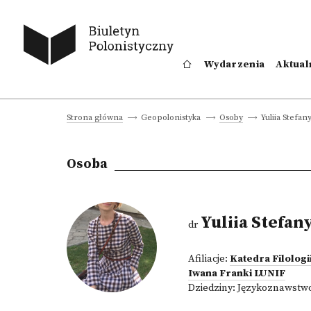
Wydarzenia
Aktual
Yuliia Stefan
Strona główna
Geopolonistyka
Osoby
Osoba
Yuliia Stefan
dr
Afiliacje:
Katedra Filolog
Iwana Franki LUNIF
Dziedziny:
Językoznawstw