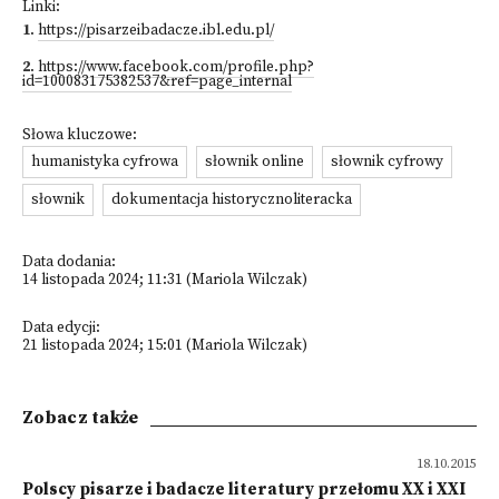
Linki:
1
.
https://pisarzeibadacze.ibl.edu.pl/
2
.
https://www.facebook.com/profile.php?
id=100083175382537&ref=page_internal
Słowa kluczowe:
humanistyka cyfrowa
słownik online
słownik cyfrowy
słownik
dokumentacja historycznoliteracka
Data dodania:
14 listopada 2024; 11:31 (Mariola Wilczak)
Data edycji:
21 listopada 2024; 15:01 (Mariola Wilczak)
Zobacz także
18.10.2015
Polscy pisarze i badacze literatury przełomu XX i XXI