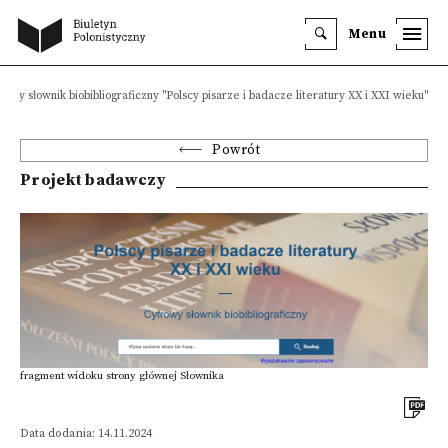
Menu
rowy słownik biobibliograficzny "Polscy pisarze i badacze literatury XX i XXI wieku"
Powrót
Projekt badawczy
fragment widoku strony głównej Słownika
Data dodania: 14.11.2024