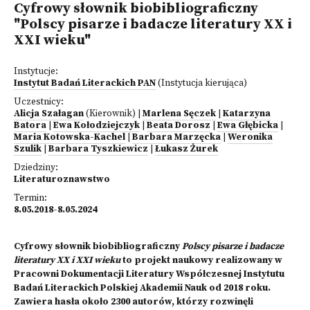
Cyfrowy słownik biobibliograficzny
"Polscy pisarze i badacze literatury XX i
XXI wieku"
Instytucje:
Instytut Badań Literackich PAN
(Instytucja kierująca)
Uczestnicy:
Alicja Szałagan
(Kierownik)
|
Marlena Sęczek
|
Katarzyna
Batora
|
Ewa Kołodziejczyk
|
Beata Dorosz
|
Ewa Głębicka
|
Maria Kotowska-Kachel
|
Barbara Marzęcka
|
Weronika
Szulik
|
Barbara Tyszkiewicz
|
Łukasz Żurek
Dziedziny:
Literaturoznawstwo
Termin:
8.05.2018-8.05.2024
Cyfrowy słownik biobibliograficzny
Polscy pisarze i badacze
literatury XX i XXI wieku
to projekt naukowy realizowany w
Pracowni Dokumentacji Literatury Współczesnej Instytutu
Badań Literackich Polskiej Akademii Nauk od 2018 roku.
Zawiera hasła około 2300 autorów, którzy rozwinęli