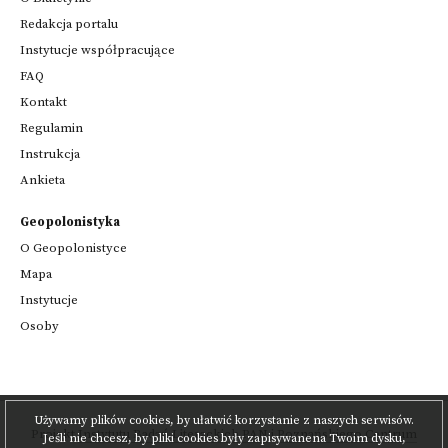
Redakcja portalu
Instytucje współpracujące
FAQ
Kontakt
Regulamin
Instrukcja
Ankieta
Geopolonistyka
O Geopolonistyce
Mapa
Instytucje
Osoby
Używamy plików cookies, by ułatwić korzystanie z naszych serwisów.
Projekt
Instytutu Badań Literackich PAN
i
Poznańskiego Centrum
Jeśli nie chcesz, by pliki cookies były zapisywanena Twoim dysku,