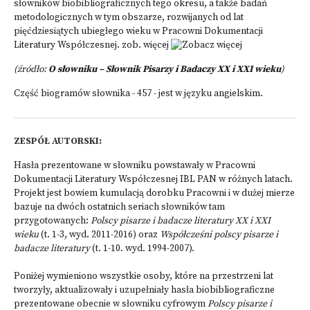
słowników biobibliograficznych tego okresu, a także badań
metodologicznych w tym obszarze, rozwijanych od lat
pięćdziesiątych ubiegłego wieku w Pracowni Dokumentacji
Literatury Współczesnej.
zob. więcej
(źródło:
O słowniku – Słownik Pisarzy i Badaczy XX i XXI wieku
)
Część biogramów słownika - 457 - jest w języku angielskim.
ZESPÓŁ AUTORSKI:
Hasła prezentowane w słowniku powstawały w Pracowni
Dokumentacji Literatury Współczesnej IBL PAN w różnych latach.
Projekt jest bowiem kumulacją dorobku Pracowni i w dużej mierze
bazuje na dwóch ostatnich seriach słowników tam
przygotowanych:
Polscy pisarze i badacze literatury XX i XXI
wieku
(t. 1-3, wyd. 2011-2016) oraz
Współcześni polscy pisarze i
badacze literatury
(t. 1-10. wyd. 1994-2007).
Poniżej wymieniono wszystkie osoby, które na przestrzeni lat
tworzyły, aktualizowały i uzupełniały hasła biobibliograficzne
prezentowane obecnie w słowniku cyfrowym
Polscy pisarze i