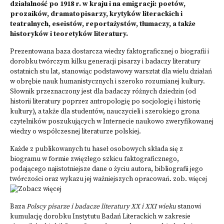
działalność po 1918 r. w kraju i na emigracji: poetów,
prozaików, dramatopisarzy, krytyków literackich i
teatralnych, eseistów, reportażystów, tłumaczy, a także
historyków i teoretyków literatury.
Prezentowana baza dostarcza wiedzy faktograficznej o biografii i
dorobku twórczym kilku generacji pisarzy i badaczy literatury
ostatnich stu lat, stanowiąc podstawowy warsztat dla wielu działań
w obrębie nauk humanistycznych i szeroko rozumianej kultury.
Słownik przeznaczony jest dla badaczy różnych dziedzin (od
historii literatury poprzez antropologię po socjologię i historię
kultury), a także dla studentów, nauczycieli i szerokiego grona
czytelników poszukujących w Internecie naukowo zweryfikowanej
wiedzy o współczesnej literaturze polskiej.
Każde z publikowanych tu haseł osobowych składa się z
biogramu w formie zwięzłego szkicu faktograficznego,
podającego najistotniejsze dane o życiu autora, bibliografii jego
twórczości oraz wykazu jej ważniejszych opracowań.
zob. więcej
Baza
Polscy pisarze i badacze literatury XX i XXI wieku
stanowi
kumulację dorobku Instytutu Badań Literackich w zakresie