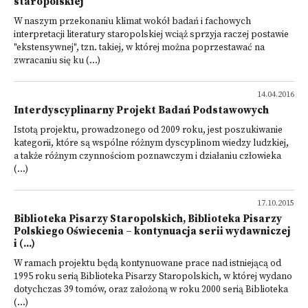
staropolskiej
W naszym przekonaniu klimat wokół badań i fachowych
interpretacji literatury staropolskiej wciąż sprzyja raczej postawie
"ekstensywnej", tzn. takiej, w której można poprzestawać na
zwracaniu się ku (...)
14.04.2016
Interdyscyplinarny Projekt Badań Podstawowych
Istotą projektu, prowadzonego od 2009 roku, jest poszukiwanie
kategorii, które są wspólne różnym dyscyplinom wiedzy ludzkiej,
a także różnym czynnościom poznawczym i działaniu człowieka
(...)
17.10.2015
Biblioteka Pisarzy Staropolskich, Biblioteka Pisarzy
Polskiego Oświecenia – kontynuacja serii wydawniczej
i (...)
W ramach projektu będą kontynuowane prace nad istniejącą od
1995 roku serią Biblioteka Pisarzy Staropolskich, w której wydano
dotychczas 39 tomów, oraz założoną w roku 2000 serią Biblioteka
(...)