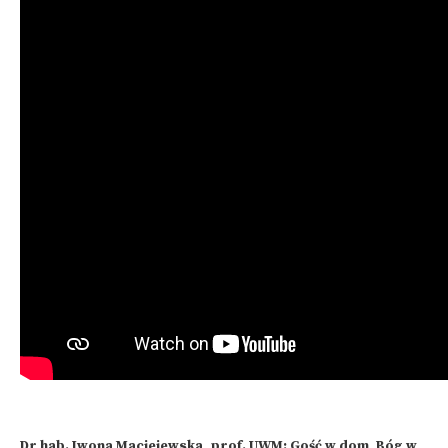
Dr hab. Iwona Maciejewska, prof. UWM: Gość w dom, Bóg w