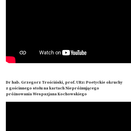
Dr hab. Grzegorz Trościński, prof. URz: Poetyckie okruchy
z gościnnego stołu na kartach Niepróżnującego
próżnowania Wespazjana Kochowskiego