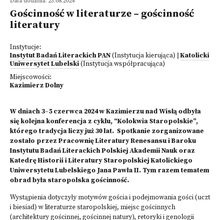
Data dodania: 23.08.2024
Gościnność w literaturze – gościnność
literatury
Instytucje:
Instytut Badań Literackich PAN
(Instytucja kierująca)
|
Katolicki
Uniwersytet Lubelski
(Instytucja współpracująca)
Miejscowości:
Kazimierz Dolny
W dniach 3–5 czerwca 2024 w Kazimierzu nad Wisłą odbyła
się kolejna konferencja z cyklu, “Kolokwia Staropolskie”,
którego tradycja liczy już 30 lat. Spotkanie zorganizowane
zostało przez Pracownię Literatury Renesansu i Baroku
Instytutu Badań Literackich Polskiej Akademii Nauk oraz
Katedrę Historii i Literatury Staropolskiej Katolickiego
Uniwersytetu Lubelskiego Jana Pawła II. Tym razem tematem
obrad była staropolska gościnność.
Wystąpienia dotyczyły motywów gościa i podejmowania gości (uczt
i biesiad) w literaturze staropolskiej, miejsc gościnnych
(architektury gościnnej, gościnnej natury), retoryki i genologii