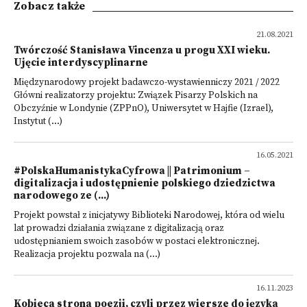
Zobacz także
21.08.2021
Twórczość Stanisława Vincenza u progu XXI wieku.
Ujęcie interdyscyplinarne
Międzynarodowy projekt badawczo-wystawienniczy 2021 / 2022
Główni realizatorzy projektu: Związek Pisarzy Polskich na
Obczyźnie w Londynie (ZPPnO), Uniwersytet w Hajfie (Izrael),
Instytut (...)
16.05.2021
#PolskaHumanistykaCyfrowa || Patrimonium –
digitalizacja i udostępnienie polskiego dziedzictwa
narodowego ze (...)
Projekt powstał z inicjatywy Biblioteki Narodowej, która od wielu
lat prowadzi działania związane z digitalizacją oraz
udostępnianiem swoich zasobów w postaci elektronicznej.
Realizacja projektu pozwala na (...)
16.11.2023
Kobieca strona poezji, czyli przez wiersze do języka