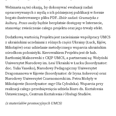
Webinaria są też okazją, by dokonywać ewaluacji zadań
opracowywanych z myślą o ich późniejszej publikacji w formie
bogato ilustrowanego pliku PDF.
Zbiór zadań: Gramatyka z
kulturą. Przez osoby
będzie bezpłatnie dostępny w Internecie,
stanowiąc zwieńczenie całego projektu oraz jego trwały efekt.
Dodatkową wartością Projektu jest zacieśnianie współpracy UMCS
z ukraińskimi uczelniami z różnych części Ukrainy (Łuck, Kijów,
Mikołajów) oraz udzielanie metodycznego wsparcia ukraińskim
ośrodkom polonistyki. Kierownikiem Projektu jest dr hab.
Bartłomiej Maliszewski z CKJP UMCS, a partnerami są: Wołyński
Uniwersytet Narodowy im. Łesi Ukrainki w Łucku (koordynator:
doc. Yulia Vaseiko), Narodowy Pedagogiczny Uniwersytet
Dragomanowa w Kijowie (koordynator: dr Iryna Askerova) oraz
Narodowy Uniwersytet Czarnomorski im. Petra Mohyły w
Mikołajowie (koordynator: mgr Ola Cybulska). Wsparcia przy
realizacji całego przedsięwzięcia udziela Biuro ds. Kształcenia
Ustawicznego, Centrum Kształcenia i Obsługi Studiów.
(z materiałów promocyjnych UMCS)