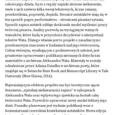
całości jego dzieła. Są to z reguły zapiski ułożone nielinearnie,
wiele z nich zawiera kilka wersji tekstowych, liczne zmiany,
przekreślenia, poprawki, dopiski. Stronice notatników stają się w
ten sposób pages performatives – stronicami pisania/czytania.
Sposób zapisu notatek oddaje doskonale model myślenia i pracy
twórczej pisarza. Analizy pozwolą na wyciągnięcie ważnych
wniosków, które będą w przyszłości decydować o interpretacji
tekstów Wata. Dlatego właśnie jest to projekt o zasadniczym i
przełomowym znaczeniu w badaniach nad jego twórczością.
Celem wtórnym, wynikającym z podstawowych założeń, jest
gruntowne opracowanie i publikacja nieznanych dotychczas
materiałów z archiwum Aleksandra Wata. Materiały te zostały
odnalezione przez Adama Dziadka w archiwum poety, które
znajduje się w Beinecke Rare Book and Manuscript Library w Yale
University (New Haven, USA).
Najważniejszym efektem projektu ma być teoretyczne ujęcie
fenomenu „spiralnej nielinearności zapisu” w rękopisach
Aleksandra Wata oraz wpływu tego zjawiska na kształt całej
twórczości Wata. Pozwoli to opracować nowy model lektury jego
dzieł. Ponadto planowane jest wydanie publikacji wraz z
komentarzami i szerokimi kontekstami notatników. Nowa edycja