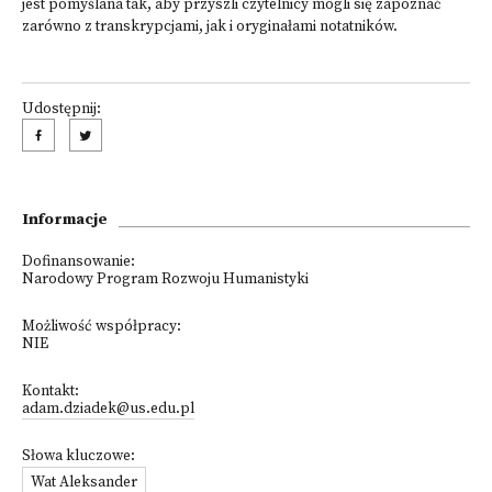
jest pomyślana tak, aby przyszli czytelnicy mogli się zapoznać
zarówno z transkrypcjami, jak i oryginałami notatników.
Udostępnij:
Informacje
Dofinansowanie:
Narodowy Program Rozwoju Humanistyki
Możliwość współpracy:
NIE
Kontakt:
adam.dziadek@us.edu.pl
Słowa kluczowe:
Wat Aleksander