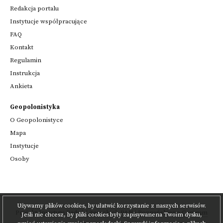
Redakcja portalu
Instytucje współpracujące
FAQ
Kontakt
Regulamin
Instrukcja
Ankieta
Geopolonistyka
O Geopolonistyce
Mapa
Instytucje
Osoby
Używamy plików cookies, by ułatwić korzystanie z naszych serwisów.
Projekt
Instytutu Badań Literackich PAN
i
Poznańskiego Centrum
Jeśli nie chcesz, by pliki cookies były zapisywanena Twoim dysku,