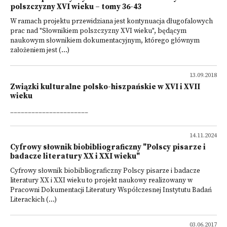
polszczyzny XVI wieku – tomy 36-43
W ramach projektu przewidziana jest kontynuacja długofalowych
prac nad "Słownikiem polszczyzny XVI wieku", będącym
naukowym słownikiem dokumentacyjnym, którego głównym
założeniem jest (...)
13.09.2018
Związki kulturalne polsko-hiszpańskie w XVI i XVII
wieku
______________________
14.11.2024
Cyfrowy słownik biobibliograficzny "Polscy pisarze i
badacze literatury XX i XXI wieku"
Cyfrowy słownik biobibliograficzny Polscy pisarze i badacze
literatury XX i XXI wieku to projekt naukowy realizowany w
Pracowni Dokumentacji Literatury Współczesnej Instytutu Badań
Literackich (...)
03.06.2017