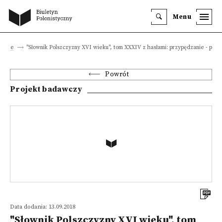
Menu
awcze
"Słownik Polszczyzny XVI wieku", tom XXXIV z hasłami: przypędzanie - p
Powrót
Projekt badawczy
Data dodania: 13.09.2018
"Słownik Polszczyzny XVI wieku", tom