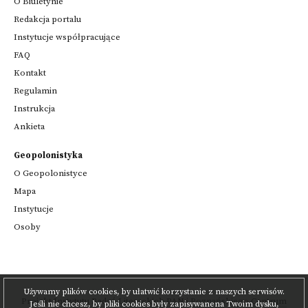
O Biuletynie
Redakcja portalu
Instytucje współpracujące
FAQ
Kontakt
Regulamin
Instrukcja
Ankieta
Geopolonistyka
O Geopolonistyce
Mapa
Instytucje
Osoby
Używamy plików cookies, by ułatwić korzystanie z naszych serwisów.
Projekt
Instytutu Badań Literackich PAN
i
Poznańskiego Centrum
Jeśli nie chcesz, by pliki cookies były zapisywanena Twoim dysku,