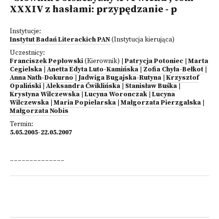
XXXIV z hasłami: przypędzanie - p
Instytucje:
Instytut Badań Literackich PAN
(Instytucja kierująca)
Uczestnicy:
Franciszek Pepłowski
(Kierownik)
|
Patrycja Potoniec
|
Marta
Cegielska
|
Anetta Edyta Luto-Kamińska
|
Zofia Chyła-Bełkot
|
Anna Nath-Dokurno
|
Jadwiga Bugajska-Rutyna
|
Krzysztof
Opaliński
|
Aleksandra Ćwiklińska
|
Stanisław Buśka
|
Krystyna Wilczewska
|
Lucyna Woronczak
|
Lucyna
Wilczewska
|
Maria Popielarska
|
Małgorzata Pierzgalska
|
Małgorzata Nobis
Termin:
5.05.2005-22.05.2007
______________