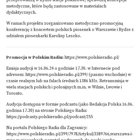
przeprowadzą w Rydze lekcje pokazowe, sprawdzą koncepcje
metodyczne, które będą zastosowane w materiałach
dydaktycznych.
W ramach projektu zorganizowano metodyczno-promocyjną
konferencję z koncertem polskich piosenek o Warszawie i Rydze z
udziałem piosenkarki Karoliny Leszko.
Promocja w Polskim Radiu:
https://www.polskieradio.pl/
Emisja audycji w 16.06.24 o godzinie 17.30. w Internecie pod
adresem:
https://www.polskieradio.pl/399/
(pasmo wschodnie) w
czasie realnym lub na falach średnich 1386 kHz. Retransmisja w
wielu stacjach polskich i polonijnych m.in. w Wilnie, Lwowie i
Toronto.
Audycja dostępna w formie podcastu (jako Redakcja Polska 16.06.
godzina 17.30) na stronie Polskiego Radia:
https://podcasty.polskieradio.pl/podcast/255
Na portalu Polskiego Radia dla Zagranicy:
https://www.polskieradio.pl/399/7978/Artykul/3389766,warszawa-i-