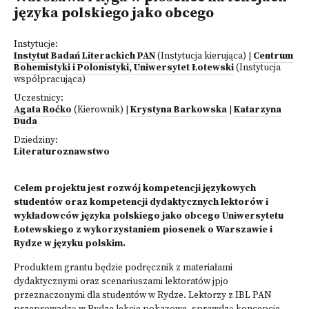
języka polskiego jako obcego
Instytucje:
Instytut Badań Literackich PAN
(Instytucja kierująca)
|
Centrum
Bohemistyki i Polonistyki, Uniwersytet Łotewski
(Instytucja
współpracująca)
Uczestnicy:
Agata Roćko
(Kierownik)
|
Krystyna Barkowska
|
Katarzyna
Duda
Dziedziny:
Literaturoznawstwo
Celem projektu jest rozwój kompetencji językowych
studentów oraz kompetencji dydaktycznych lektorów i
wykładowców języka polskiego jako obcego Uniwersytetu
Łotewskiego z wykorzystaniem piosenek o Warszawie i
Rydze w języku polskim.
Produktem grantu będzie podręcznik z materiałami
dydaktycznymi oraz scenariuszami lektoratów jpjo
przeznaczonymi dla studentów w Rydze. Lektorzy z IBL PAN