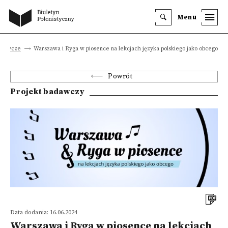
Menu
adawcze
Warszawa i Ryga w piosence na lekcjach języka polskiego jako obcego
Powrót
Projekt badawczy
Data dodania: 16.06.2024
Warszawa i Ryga w piosence na lekcjach