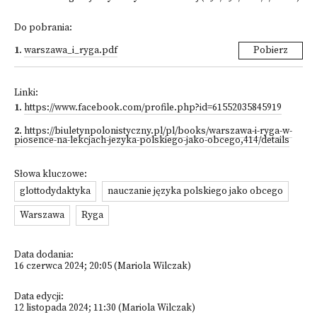
Do pobrania:
1
.
warszawa_i_ryga.pdf
Pobierz
Linki:
1
.
https://www.facebook.com/profile.php?id=61552035845919
2
.
https://biuletynpolonistyczny.pl/pl/books/warszawa-i-ryga-w-
piosence-na-lekcjach-jezyka-polskiego-jako-obcego,414/details
Słowa kluczowe:
glottodydaktyka
nauczanie języka polskiego jako obcego
Warszawa
Ryga
Data dodania:
16 czerwca 2024; 20:05 (Mariola Wilczak)
Data edycji:
12 listopada 2024; 11:30 (Mariola Wilczak)