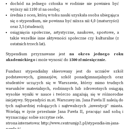
dochód na jednego członka w rodzinie nie powinien być
wyższy niż 1100 zł na osobę;
średnia z ocen, którą w toku nauki uzyskała osoba ubiegająca
się o stypendium, nie powinna być niższa niż 4,0 (maturzyści)
oraz 3,5 (studenci);
osiągnięcia społeczne, artystyczne, naukowe, sportowe, a
także wszelkie inne aktywności społeczne czy kulturalne (z
ostatnich trzech lat).
Stypendium przyznawane jest
na okres jednego roku
akademickiego
i może wynosić do
1500 zł miesięcznie
.
Fundusz stypendialny skierowany jest do uczniów szkół
podstawowych, gimnazjów, szkół ponadgimnazjalnych oraz
studentów uczących się w Warszawie, którzy mimo trudnych
warunków materialnych, rodzinnych lub zdrowotnych osiągają
wysokie wyniki w nauce i twórczo angażują się w różnorodne
inicjatywy. Stypendyści m.st. Warszawy im. Jana Pawła II należą do
tych najbardziej rokujących i najtrwalszych „inwestycji” miasta.
Wcielają w życie przesłanie Jana Pawła II, pracując nad sobą i
wyznaczając sobie szczytne cele.
strona internetowa:
http://www.centrumjp2.pl/stypendia-im-jana-