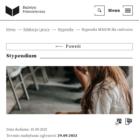
Menu
ona główna
Edukacja i praca
Stypendia
Stypendia MKiDN dla cudzoziemc
Powrót
Stypendium
Data dodania: 15.09.2023
Termin nadsyłania zgłoszeń:
29.09.2023