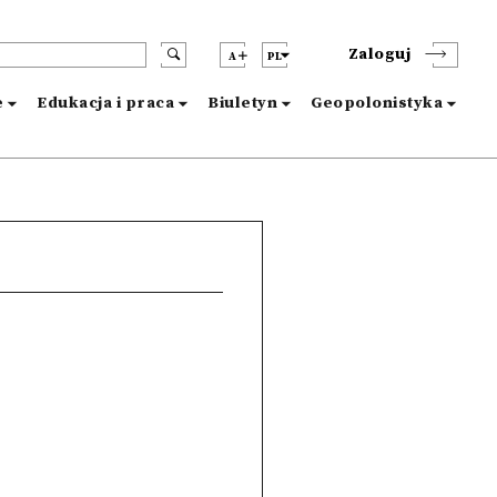
Zaloguj
A
PL
e
Edukacja i praca
Biuletyn
Geopolonistyka