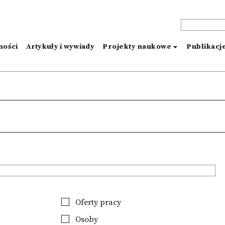
ności
Artykuły i wywiady
Projekty naukowe
Publikacj
Oferty pracy
Osoby