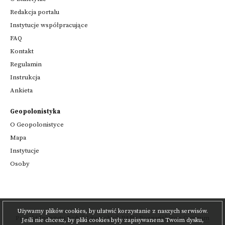
Redakcja portalu
Instytucje współpracujące
FAQ
Kontakt
Regulamin
Instrukcja
Ankieta
Geopolonistyka
O Geopolonistyce
Mapa
Instytucje
Osoby
Używamy plików cookies, by ułatwić korzystanie z naszych serwisów.
Projekt
Instytutu Badań Literackich PAN
i
Poznańskiego Centrum
Jeśli nie chcesz, by pliki cookies były zapisywanena Twoim dysku,