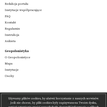
Redakcja portalu
Instytucje współpracujące
FAQ
Kontakt
Regulamin
Instrukcja
Ankieta
Geopolonistyka
O Geopolonistyce
Mapa
Instytucje
Osoby
Używamy plików cookies, by ułatwić korzystanie z naszych serwisów.
Projekt
Instytutu Badań Literackich PAN
i
Poznańskiego Centrum
Jeśli nie chcesz, by pliki cookies były zapisywanena Twoim dysku,