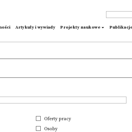
ności
Artykuły i wywiady
Projekty naukowe
Publikacj
Oferty pracy
Osoby