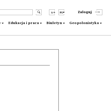
Zaloguj
A
PL
e
Edukacja i praca
Biuletyn
Geopolonistyka