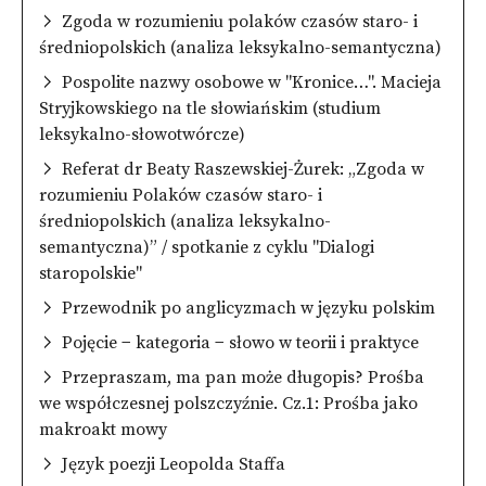
Zgoda w rozumieniu polaków czasów staro- i
średniopolskich (analiza leksykalno-semantyczna)
Pospolite nazwy osobowe w "Kronice…". Macieja
Stryjkowskiego na tle słowiańskim (studium
leksykalno-słowotwórcze)
Referat dr Beaty Raszewskiej-Żurek: „Zgoda w
rozumieniu Polaków czasów staro- i
średniopolskich (analiza leksykalno-
semantyczna)” / spotkanie z cyklu "Dialogi
staropolskie"
Przewodnik po anglicyzmach w języku polskim
Pojęcie − kategoria − słowo w teorii i praktyce
Przepraszam, ma pan może długopis? Prośba
we współczesnej polszczyźnie. Cz.1: Prośba jako
makroakt mowy
Język poezji Leopolda Staffa