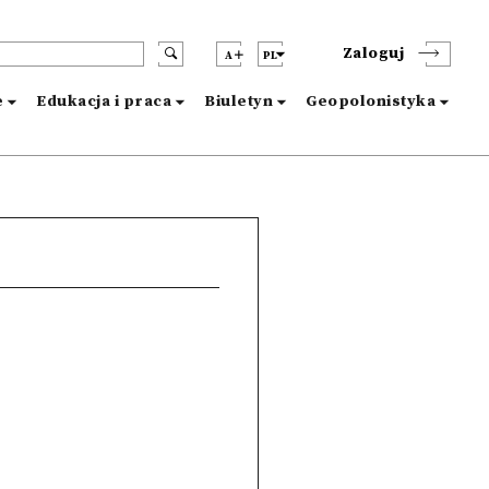
Zaloguj
A
PL
e
Edukacja i praca
Biuletyn
Geopolonistyka