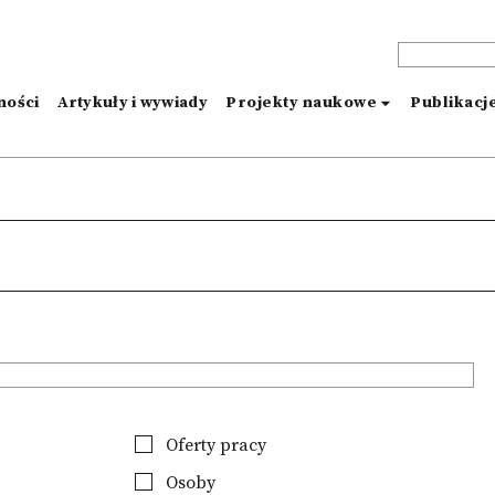
ności
Artykuły i wywiady
Projekty naukowe
Publikacj
Oferty pracy
Osoby