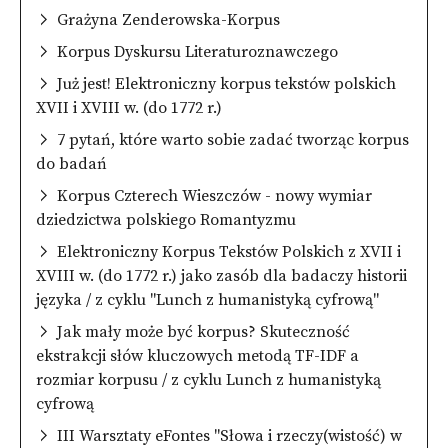
Grażyna Zenderowska-Korpus
Korpus Dyskursu Literaturoznawczego
Już jest! Elektroniczny korpus tekstów polskich
XVII i XVIII w. (do 1772 r.)
7 pytań, które warto sobie zadać tworząc korpus
do badań
Korpus Czterech Wieszczów - nowy wymiar
dziedzictwa polskiego Romantyzmu
Elektroniczny Korpus Tekstów Polskich z XVII i
XVIII w. (do 1772 r.) jako zasób dla badaczy historii
języka / z cyklu "Lunch z humanistyką cyfrową"
Jak mały może być korpus? Skuteczność
ekstrakcji słów kluczowych metodą TF-IDF a
rozmiar korpusu / z cyklu Lunch z humanistyką
cyfrową
III Warsztaty eFontes "Słowa i rzeczy(wistość) w