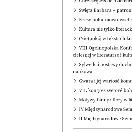
Chrześcijańskie dziedz
Święta Barbara – patron
Kresy południowo-wscho
Kultura nie tylko litera
(Nie)pokój w tekstach ku
VIII Ogólnopolska Konf
cielesnej w literaturze i kul
Sylwetki i postawy ducho
naukowa
Gwara i jej wartość kom
VII. kongres světové bohe
Motywy fauny i flory w li
IV Międzynarodowe Semi
II Międzynarodowe Semin