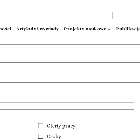
ności
Artykuły i wywiady
Projekty naukowe
Publikacj
Oferty pracy
Osoby