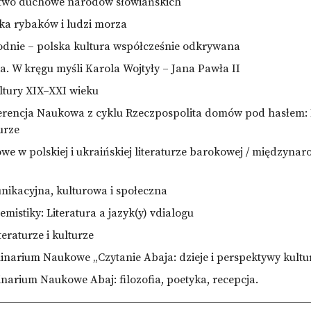
ictwo duchowe narodów słowiańskich
ka rybaków i ludzi morza
dnie – polska kultura współcześnie odkrywana
cka. W kręgu myśli Karola Wojtyły – Jana Pawła II
ltury XIX–XXI wieku
erencja Naukowa z cyklu Rzeczpospolita domów pod hasłem: 
turze
we w polskiej i ukraińskiej literaturze barokowej / międzyna
unikacyjna, kulturowa i społeczna
mistiky: Literatura a jazyk(y) vdialogu
teraturze i kulturze
narium Naukowe „Czytanie Abaja: dzieje i perspektywy kult
arium Naukowe Abaj: filozofia, poetyka, recepcja.