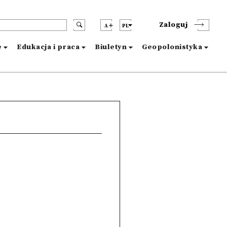
Zaloguj
A
PL
e
Edukacja i praca
Biuletyn
Geopolonistyka