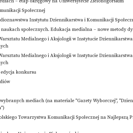
ediach – etap okręgowy na Uniwersytecie Zielonogórskim
munikacji Społecznej
ioznawstwa Instytutu Dziennikarstwa i Komunikacji Społecz
 naukach społecznych. Edukacja medialna – nowe metody d
sztatu Medialnego i Aksjologii w Instytucie Dziennikarstwa
nych
sztatu Medialnego i Aksjologii w Instytucie Dziennikarstwa
nych
. edycja konkursu
ediów
wybranych mediach (na materiale "Gazety Wyborczej", "Dzienn
")
lskiego Towarzystwa Komunikacji Społecznej na Najlepszą P