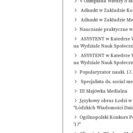
V Olimpiada Wiedzy o M
Adiunkt w Zakładzie Ko
Adiunkt w Zakładzie Med
Nauczanie praktyczne w
ASYSTENT w Katedrze War
na Wydziale Nauk Społecz
ASYSTENT w Katedrze War
na Wydziale Nauk Społecz
Popularyzator nauki. 17
Specjalista ds. social m
III Majówka Medialna
Językowy obraz Łodzi w 
"Łódzkich Wiadomości Dnia
Ogólnopolski Konkurs Po
'17"