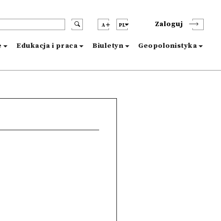
Zaloguj
A
PL
e
Edukacja i praca
Biuletyn
Geopolonistyka