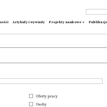
ności
Artykuły i wywiady
Projekty naukowe
Publikacj
Oferty pracy
Osoby