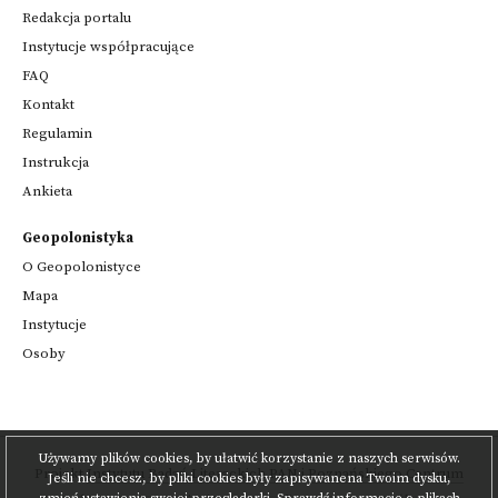
Redakcja portalu
Instytucje współpracujące
FAQ
Kontakt
Regulamin
Instrukcja
Ankieta
Geopolonistyka
O Geopolonistyce
Mapa
Instytucje
Osoby
Używamy plików cookies, by ułatwić korzystanie z naszych serwisów.
Projekt
Instytutu Badań Literackich PAN
i
Poznańskiego Centrum
Jeśli nie chcesz, by pliki cookies były zapisywanena Twoim dysku,