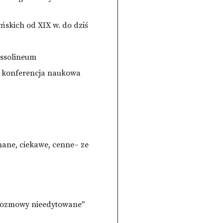
yńskich od XIX w. do dziś
Ossolineum
ka konferencja naukowa
nane, ciekawe, cenne– ze
 "Rozmowy nieedytowane"