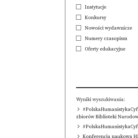
Instytucje
Konkursy
Nowości wydawnicze
Numery czasopism
Oferty edukacyjne
Wyniki wyszukiwania
#PolskaHumanistykaCyfro
zbiorów Biblioteki Narodowe
#PolskaHumanistykaCyf
Konferencja naukowa HI