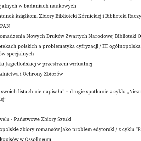
cjalnych w badaniach naukowych
tunek książkom. Zbiory Biblioteki Kórnickiej i Biblioteki Racz
S PAN
Gromadzenia Nowych Druków Zwartych Narodowej Biblioteki 
iotekach polskich a problematyka cyfryzacji / III ogólnopols
ów specjalnych
ki Jagiellońskiej w przestrzeni wirtualnej
alnictwa i Ochrony Zbiorów
woich listach nie napisała” – drugie spotkanie z cyklu „Niez
ej”
elu - Państwowe Zbiory Sztuki
ropolskie zbiory romansów jako problem edytorski / z cyklu
ękopisów w Ossolineum