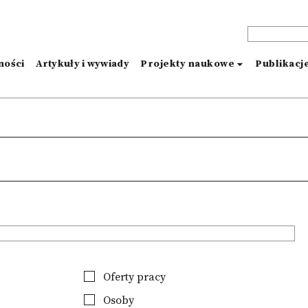
ności
Artykuły i wywiady
Projekty naukowe
Publikacj
Oferty pracy
Osoby