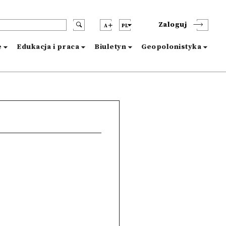
Zaloguj
A
PL
e
Edukacja i praca
Biuletyn
Geopolonistyka