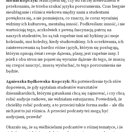
Michał Kopczyk:
Nauczyłem się, czy też raczej utwierdziłem w
przekonaniu, że trzeba szukać języka porozumienia. Czas biegnie
nieubłaganie i różnica wiekowa między nami a studentami
powiększa się, a nie pomniejsza, co znaczy, że coraz wyraźniej
widzimy ich kulturową, mentalną inność. Podkreślam: inność, i nie
wartościuję tego, aczkolwiek z pewną fascynacją patrzę na
naszych studentów, bo są tak zupełnie inni niż byliśmy ja i moje
koleżanki, moi koledzy, kiedy studiowaliśmy. Ich oczekiwania, ich
zainteresowania są bardzo różne i język, którym się posługują,
którym opisują świat i swoje dążenia, plany, jest zupełnie inny. I
jeżeli z obu stron nie pojawi się wyraźne dążenie do tego, że muszę
się czegoś nauczyć, muszę wysłuchać, to tego porozumienia nie
będzie.
Agnieszka Będkowska-Kopczyk:
Na potwierdzenie tych słów
dopowiem, że gdy spytałam studentów warsztatów
dziennikarskich, którymi gatunkami chcą się zajmować, i czy chcą
robić audycje radiowe, nie widziałam entuzjazmu. Powiedzieli, że
chcieliby robić podcasty, a to przecież także forma audio – ale dla
nich jest to już różnica. A przecież podcasty też mogą być
audycjami, prawda?
Okazało się, że są wielbicielami podcastów o różnej tematyce, i że