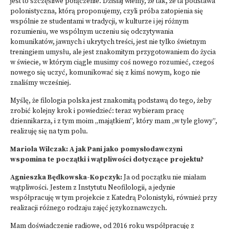
jest to szczęśliwe połączenie. Dzisiaj wiemy, że tak, że ta podstawa
polonistyczna, którą proponujemy, czyli próba zatopienia się
wspólnie ze studentami w tradycji, w kulturze i jej różnym
rozumieniu, we wspólnym uczeniu się odczytywania
komunikatów, jawnych i ukrytych treści, jest nie tylko świetnym
treningiem umysłu, ale jest znakomitym przygotowaniem do życia
w świecie, w którym ciągle musimy coś nowego rozumieć, czegoś
nowego się uczyć, komunikować się z kimś nowym, kogo nie
znaliśmy wcześniej.
Myślę, że filologia polska jest znakomitą podstawą do tego, żeby
zrobić kolejny krok i powiedzieć: teraz wybieram pracę
dziennikarza, i z tym moim „majątkiem”, który mam „w tyle głowy”,
realizuję się na tym polu.
Mariola Wilczak: A jak Pani jako pomysłodawczyni
wspomina te początki i wątpliwości dotyczące projektu?
Agnieszka Będkowska-Kopczyk:
Ja od początku nie miałam
wątpliwości. Jestem z Instytutu Neofilologii, a jedynie
współpracuję w tym projekcie z Katedrą Polonistyki, również przy
realizacji różnego rodzaju zajęć językoznawczych.
Mam doświadczenie radiowe, od 2016 roku współpracuję z