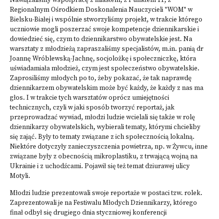
Nawiązaliśmy współpracę z miastem, z
Punktem 11
, z
Regionalnym Ośrodkiem Doskonalenia Nauczycieli "WOM" w
Bielsku-Białej i wspólnie stworzyliśmy projekt, w trakcie którego
uczniowie mogli poszerzać swoje kompetencje dziennikarskie i
dowiedzieć się, czym to dziennikarstwo obywatelskie jest. Na
warsztaty z młodzieżą zapraszaliśmy specjalistów, m.in. panią dr
Joannę Wróblewską-Jachnę, socjolożkę i społeczniczkę, która
uświadamiała młodzież, czym jest społeczeństwo obywatelskie.
Zaprosiliśmy młodych po to, żeby pokazać, że tak naprawdę
dziennikarzem obywatelskim może być każdy, że każdy z nas ma
głos. I w trakcie tych warsztatów oprócz umiejętności
technicznych, czyli w jaki sposób tworzyć reportaż, jak
przeprowadzać wywiad, młodzi ludzie wcielali się także w rolę
dziennikarzy obywatelskich, wybierali tematy, którymi chcieliby
się zająć. Były to tematy związane z ich społecznością lokalną.
Niektóre dotyczyły zanieczyszczenia powietrza, np. w Żywcu, inne
związane były z obecnością mikroplastiku, z trwającą wojną na
Ukrainie i z uchodźcami. Pojawił się też temat dziurawej ulicy
Motyli.
Młodzi ludzie prezentowali swoje reportaże w postaci tzw. rolek.
Zaprezentowali je na Festiwalu Młodych Dziennikarzy, którego
finał odbył się drugiego dnia styczniowej
konferencji