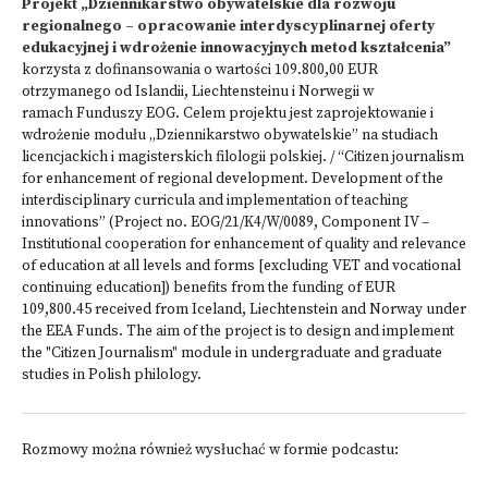
Projekt „Dziennikarstwo obywatelskie dla rozwoju
regionalnego – opracowanie interdyscyplinarnej oferty
edukacyjnej i wdrożenie innowacyjnych metod kształcenia”
korzysta z dofinansowania o wartości 109.800,00 EUR
otrzymanego od Islandii, Liechtensteinu i Norwegii w
ramach Funduszy EOG. Celem projektu jest zaprojektowanie i
wdrożenie modułu „Dziennikarstwo obywatelskie” na studiach
licencjackich i magisterskich filologii polskiej. / “Citizen journalism
for enhancement of regional development. Development of the
interdisciplinary curricula and implementation of teaching
innovations” (Project no. EOG/21/K4/W/0089, Component IV –
Institutional cooperation for enhancement of quality and relevance
of education at all levels and forms [excluding VET and vocational
continuing education]) benefits from the funding of EUR
109,800.45 received from Iceland, Liechtenstein and Norway under
the EEA Funds. The aim of the project is to design and implement
the "Citizen Journalism" module in undergraduate and graduate
studies in Polish philology.
Rozmowy można również wysłuchać w formie podcastu: