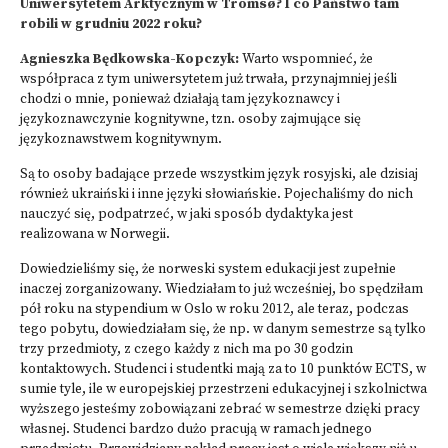
Uniwersytetem Arktycznym w Tromsø? I co Państwo tam
robili w grudniu 2022 roku?
Agnieszka Będkowska-Kopczyk:
Warto wspomnieć, że
współpraca z tym uniwersytetem już trwała, przynajmniej jeśli
chodzi o mnie, ponieważ działają tam językoznawcy i
językoznawczynie kognitywne, tzn. osoby zajmujące się
językoznawstwem kognitywnym.
Są to osoby badające przede wszystkim język rosyjski, ale dzisiaj
również ukraiński i inne języki słowiańskie. Pojechaliśmy do nich
nauczyć się, podpatrzeć, w jaki sposób dydaktyka jest
realizowana w Norwegii.
Dowiedzieliśmy się, że norweski system edukacji jest zupełnie
inaczej zorganizowany. Wiedziałam to już wcześniej, bo spędziłam
pół roku na stypendium w Oslo w roku 2012, ale teraz, podczas
tego pobytu, dowiedziałam się, że np. w danym semestrze są tylko
trzy przedmioty, z czego każdy z nich ma po 30 godzin
kontaktowych. Studenci i studentki mają za to 10 punktów ECTS, w
sumie tyle, ile w europejskiej przestrzeni edukacyjnej i szkolnictwa
wyższego jesteśmy zobowiązani zebrać w semestrze dzięki pracy
własnej. Studenci bardzo dużo pracują w ramach jednego