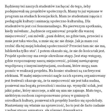
Będziemy też naszych studentów zachęcać do tego, żeby
podejmowali się projektów społecznych. Mamy to już wpisane w
program na studiach licencjackich. Mam ze studentami zajęcia z
pedagogiki kultury i animację społeczno-kulturalną. Dla
studentów to jest coś fenomenalnego. Na pierwszym spotkaniu,
kiedy mówiłam: „będziecie organizować projekt dla waszej
miejscowości”, oni mówili: „pani doktor, no gdzie tam, przecież u
mnie jest taka wiocha, u mnie się nic nie dzieje. Jak ja mam coś
zrobić dla tej mojej lokalnej społeczności? Przecież tam nic nie ma,
biblioteka tylko stoi”. I potem okazało się, że nie do końca tak jest.
Projekt społeczny ma swoje określone etapy. Jest etap wstępny,
gdzie rozpoznajemy naszą miejscowość, później nawiązujemy
współpracę z innymi instytucjami, osobami, które mogą nam
pomóc w realizacji projektu. Na koniec studenci są zachwyceni
efektami. W małej miejscowości nagle za ich sprawą organizowany
jest festiwal i okazuje się, że ta miejscowość nie jest taka nudna,
ponieważ ma bogatą przeszłość i można np. wymyślić szlak, jest
jakiś pałac, który niszczeje, a nikt się nim nie zajmuje. Mało tego,
niektórym osobom zaproponowano pracę w gminnych
ośrodkach kultury, ponieważ ich projekty bardzo się spodobały.
Nastawiamy się właśnie na sprawczość, bo to jest de facto zadanie
z jednej strony animatora, ale również dziennikarza