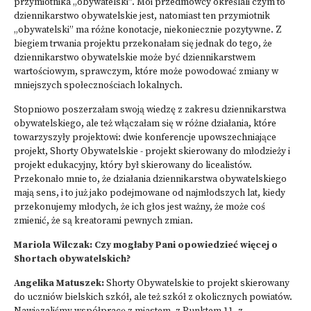
przymiotnika „obywatelski”. Moi przedmówcy określali czym to
dziennikarstwo obywatelskie jest, natomiast ten przymiotnik
„obywatelski” ma różne konotacje, niekoniecznie pozytywne. Z
biegiem trwania projektu przekonałam się jednak do tego, że
dziennikarstwo obywatelskie może być dziennikarstwem
wartościowym, sprawczym, które może powodować zmiany w
mniejszych społecznościach lokalnych.
Stopniowo poszerzałam swoją wiedzę z zakresu dziennikarstwa
obywatelskiego, ale też włączałam się w różne działania, które
towarzyszyły projektowi: dwie konferencje upowszechniające
projekt,
Shorty Obywatelskie
- projekt skierowany do młodzieży i
projekt edukacyjny, który był skierowany do licealistów.
Przekonało mnie to, że działania dziennikarstwa obywatelskiego
mają sens, i to już jako podejmowane od najmłodszych lat, kiedy
przekonujemy młodych, że ich głos jest ważny, że może coś
zmienić, że są kreatorami pewnych zmian.
Mariola Wilczak: Czy mogłaby Pani opowiedzieć więcej o
Shortach obywatelskich?
Angelika Matuszek:
Shorty Obywatelskie to projekt skierowany
do uczniów bielskich szkół, ale też szkół z okolicznych powiatów.