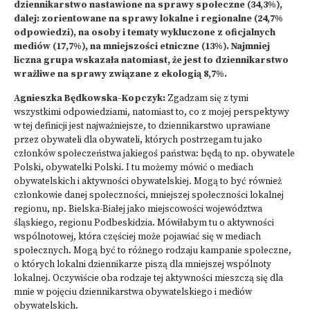
dziennikarstwo nastawione na sprawy społeczne (34,3%),
dalej: zorientowane na sprawy lokalne i regionalne (24,7%
odpowiedzi), na osoby i tematy wykluczone z oficjalnych
mediów (17,7%), na mniejszości etniczne (13%). Najmniej
liczna grupa wskazała natomiast, że jest to dziennikarstwo
wrażliwe na sprawy związane z ekologią 8,7%.
Agnieszka Będkowska-Kopczyk:
Zgadzam się z tymi
wszystkimi odpowiedziami, natomiast to, co z mojej perspektywy
w tej definicji jest najważniejsze, to dziennikarstwo uprawiane
przez obywateli dla obywateli, których postrzegam tu jako
członków społeczeństwa jakiegoś państwa: będą to np. obywatele
Polski, obywatelki Polski. I tu możemy mówić o mediach
obywatelskich i aktywności obywatelskiej. Mogą to być również
członkowie danej społeczności, mniejszej społeczności lokalnej
regionu, np. Bielska-Białej jako miejscowości województwa
śląskiego, regionu Podbeskidzia. Mówiłabym tu o aktywności
wspólnotowej, która częściej może pojawiać się w mediach
społecznych. Mogą być to różnego rodzaju kampanie społeczne,
o których lokalni dziennikarze piszą dla mniejszej wspólnoty
lokalnej. Oczywiście oba rodzaje tej aktywności mieszczą się dla
mnie w pojęciu dziennikarstwa obywatelskiego i mediów
obywatelskich.