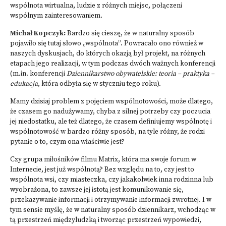
wspólnota wirtualna, ludzie z różnych miejsc, połączeni
wspólnym zainteresowaniem.
Michał Kopczyk:
Bardzo się cieszę, że w naturalny sposób
pojawiło się tutaj słowo „wspólnota”. Powracało ono również w
naszych dyskusjach, do których okazją był projekt, na różnych
etapach jego realizacji, w tym podczas dwóch ważnych konferencji
(m.in.
konferencji
Dziennikarstwo obywatelskie: teoria – praktyka –
edukacja
, która odbyła się w styczniu tego roku).
Mamy dzisiaj problem z pojęciem wspólnotowości, może dlatego,
że czasem go nadużywamy, chyba z silnej potrzeby czy poczucia
jej niedostatku, ale też dlatego, że czasem definiujemy wspólnotę i
wspólnotowość w bardzo różny sposób, na tyle różny, że rodzi
pytanie o to, czym ona właściwie jest?
Czy grupa miłośników filmu Matrix, która ma swoje forum w
Internecie, jest już wspólnotą? Bez względu na to, czy jest to
wspólnota wsi, czy miasteczka, czy jakakolwiek inna rodzinna lub
wyobrażona, to zawsze jej istotą jest komunikowanie się,
przekazywanie informacji i otrzymywanie informacji zwrotnej. I w
tym sensie myślę, że w naturalny sposób dziennikarz, wchodząc w
tą przestrzeń międzyludzką i tworząc przestrzeń wypowiedzi,