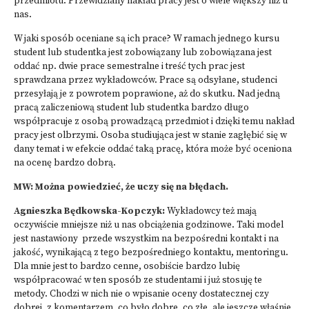
przedmiotu. Przewidziany nakład pracy jest o wiele większy niż u
nas.
W jaki sposób oceniane są ich prace? W ramach jednego kursu
student lub studentka jest zobowiązany lub zobowiązana jest
oddać np. dwie prace semestralne i treść tych prac jest
sprawdzana przez wykładowców. Prace są odsyłane, studenci
przesyłają je z powrotem poprawione, aż do skutku. Nad jedną
pracą zaliczeniową student lub studentka bardzo długo
współpracuje z osobą prowadzącą przedmiot i dzięki temu nakład
pracy jest olbrzymi. Osoba studiująca jest w stanie zagłębić się w
dany temat i w efekcie oddać taką pracę, która może być oceniona
na ocenę bardzo dobrą.
MW: Można powiedzieć, że uczy się na błędach.
Agnieszka Będkowska-Kopczyk:
Wykładowcy też mają
oczywiście mniejsze niż u nas obciążenia godzinowe. Taki model
jest nastawiony przede wszystkim na bezpośredni kontakt i na
jakość, wynikającą z tego bezpośredniego kontaktu, mentoringu.
Dla mnie jest to bardzo cenne, osobiście bardzo lubię
współpracować w ten sposób ze studentami i już stosuję te
metody. Chodzi w nich nie o wpisanie oceny dostatecznej czy
dobrej, z komentarzem, co było dobre, co złe, ale jeszcze właśnie