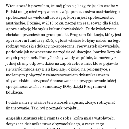
W ten sposób poczułam, że mój głos się liczy, że ja jako osoba z
Polski mogę mieć wpływ na rozwój społeczeństwa austriackiego i
społeczeństwa wielokulturowego, którym jest społeczeństwo
austriackie. Później, w 2018 roku, zaczęłam realizować dla Radia
Agora audycję Na styku kultur słowiańskich. Te doświadczenia
chciałam przenieść na grunt polski.
Program Edukacja
, który jest
operatorem funduszy EOG, ogłosił właśnie kolejny nabór na tego
rodzaju wnioski edukacyjno-społeczne. Pierwiastek obywatelski,
podobnie jak nowoczesne narzędzia edukacyjne, bardzo liczy się
w tych projektach. Pomyśleliśmy wtedy wspólnie, że możemy z
jednej strony odpowiedzieć na zapotrzebowanie, które pojawiło
się wśród młodzieży Bielska-Białej i okolic, na polonistyce, i
możemy to połączyć z zainteresowaniem dziennikarstwem
obywatelskim, otrzymać finansowanie na przygotowanie takiej
specjalności właśnie z funduszy EOG, dzięki Programowi
Edukacja.
I udało nam się właśnie ten wniosek napisać, złożyć i otrzymać
finansowanie. Taki był początek projektu.
Angelika Matuszek:
Byłam tą osobą, która miała wątpliwości
dotyczące dziennikarstwa obywatelskiego, a raczej tego