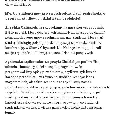
obywatelskiego.
MW: Co studenci mówią o swoich odczuciach, jeśli chodzi o
program studiów, o udział w tym projekcie?
Angelika Matuszek:
Teraz czekamy na nasz pierwszy rocznik.
Był to projekt, który dopiero wdrażamy. Natomiast co do działań
związanych z jego upowszechnianiem, nasi studenci, którzy już
studiują filologię polską, bardzo angażują się w te działania, w
konferencję, w Shorty Obywatelskie. Nakręcili rolki, pokazali
swoje reportaże i odbierają te nasze działania pozytywnie.
Agnieszka Będkowska-Kopczyk:
Chciałabym podkreślić,
odnośnie innowacyjności naszych programów, że
przygotowaliśmy opisy przedmiotów, czyli tzw. sylabus do
każdego przedmiotu, zarówno na studiach licencjackich i
magisterskich, ale także scenariusze zajęć. Duży nacisk
położyliśmy na aktywną partycypację studentów i studentek w tych
zajęciach. W takim modelu najpierw pytamy studentów, co już
wiedzą na dany temat, a później nadbudowujemy ich wiedzę.
Łatwiej jest zakotwiczyć nowe informacje w tym, co studenci i
studentki już wiedzą, a wiedzą naprawdę bardzo dużo na różne
tematy.