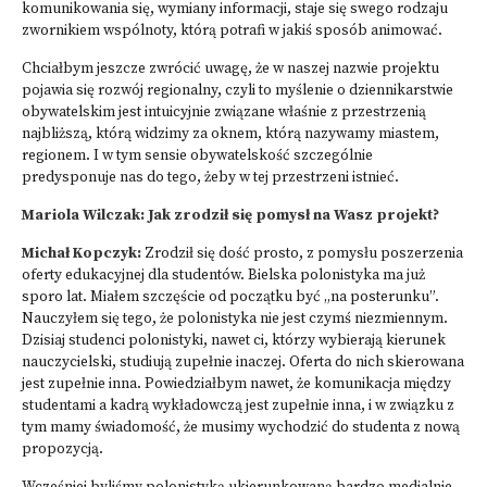
komunikowania się, wymiany informacji, staje się swego rodzaju
zwornikiem wspólnoty, którą potrafi w jakiś sposób animować.
Chciałbym jeszcze zwrócić uwagę, że w naszej nazwie projektu
pojawia się rozwój regionalny, czyli to myślenie o dziennikarstwie
obywatelskim jest intuicyjnie związane właśnie z przestrzenią
najbliższą, którą widzimy za oknem, którą nazywamy miastem,
regionem. I w tym sensie obywatelskość szczególnie
predysponuje nas do tego, żeby w tej przestrzeni istnieć.
Mariola Wilczak: Jak zrodził się pomysł na Wasz projekt?
Michał Kopczyk:
Zrodził się dość prosto, z pomysłu poszerzenia
oferty edukacyjnej dla studentów. Bielska polonistyka ma już
sporo lat. Miałem szczęście od początku być „na posterunku”.
Nauczyłem się tego, że polonistyka nie jest czymś niezmiennym.
Dzisiaj studenci polonistyki, nawet ci, którzy wybierają kierunek
nauczycielski, studiują zupełnie inaczej. Oferta do nich skierowana
jest zupełnie inna. Powiedziałbym nawet, że komunikacja między
studentami a kadrą wykładowczą jest zupełnie inna, i w związku z
tym mamy świadomość, że musimy wychodzić do studenta z nową
propozycją.