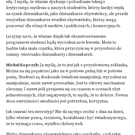
siłę. I myślę, że właśnie dyskusje i pobudzanie takiego
krytycznego myślenia u naszych studentów, którzy kiedyś wejdą
na rynek dziennikarski, jako dziennikarze obywatelscy, ale przede
wszystkim dziennikarze wrażliwi obywatelsko, którzy mogą
pracować dla różnych mediów, i publicznych, i komercyjnych.
Liczymy na to, że właśnie dzięki tak skonstruowanemu
programowi studenci będą wyczuleni na te kwestie. Może to
będzie taka mała cząstka, która przyczyni się w przyszłości do
zmiany wizerunku dziennikarzy i dziennikarek.
Michał Kopczyk:
Ja myślę, że to jest jak z przysłowiową szklanką.
Można na nią popatrzeć jako na w połowie pełną lub w połowie
pustą. Studenci są doskonale świadomi manipulacji, wyczuleni na
manipulacje, może nawet przesadnie. Jest to zdrowy mechanizm
obronny. I nawet jeśli przejawia się on czasem w ocenach zbyt
jednostronnych, zbyt negatywnych, to myślę, że to dobrze. Pewna
doza ostrożności i nieufności jest potrzebna, korzystna.
Jak zmienić ten stereotyp? Nie da się tego zrobić z dnia na dzień,
tylko właśnie pracą, rozmową, kontaktami i być świadomym tego,
że to wymaga czasu, wysiłku i dobrej woli.
Widzę dziennikarza obywatelskiego jako surykatkę, czyli takie