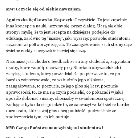
MW: Uczycie się od siebie nawzajem.
Agnieszka Będkowska-Kopczyk:
Oczywiście. To jest zupełnie
inna koncepcja nauki, uczymy się przez dialog. Uczą się obie
strony i myślę, że to jest recepta na dzisiejsze podejście do
edukacji, zarówno tej “niższej”, jak i wyższej: pozwolić studentom i
uczniom współtworzyć zajęcia. To zaangażowanie z ich strony daje
świetne efekty, i oczywiście łatwiej się uczą.
Natomiast jeśli chodzi o feedback ze strony studentów, zapytałam
osoby, które współpracowały przy Shortach obywatelskich i
zacytuję studenta, który powiedział, że po pierwsze to, co go
bardzo zainteresowało, co wzbudziło jego olśnienie,
zaangażowanie, to poczucie, że jego głos się liczy, poczucie
sprawczości, to, że ma się czym podzielić, co pokazać i w jakiś
sposób dokonać zmiany, chociażby w świadomości społecznej.
Budujące było dla niego także to, że zauważył wokół siebie bardzo
dużo osób, które swój głos chcą podnieść, podzielić się ze
społecznością tym, co ich nurtuje.
MW: Czego Państwo nauczyli się od studentów?