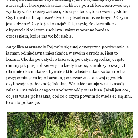
zwierzątko, które jest bardzo ruchliwe i potrafi koncentrować się i
wydobywać z rzeczywistości, która je otacza, to co ważne, istotne.
Czy to jest niebezpieczeństwo i czy trzeba ostrzec innych? Czy to
jest jedzenie? Czy to jest okazja? Tak, myślę, że dziennikarz
obywatelski to istota ruchliwa i zainteresowana bardzo
otoczeniem, które ma wokół siebie.
Angelika Matuszek:
Pojawiło się tutaj egzotyczne porównanie, a
ja mam od niedawna mieszkańca w swoim ogrodzie, i jest to
bażant. Chodzi po całych włościach, po całym ogródku, często
dumny jak paw, i obserwuje, a kiedy trzeba, zawalczy o swoje. I
dla mnie dziennikarz obywatelski to właśnie taka osoba, trochę
przypominająca tego bażanta, ponieważ zna on swój ogródek,
czyli swoją społeczność lokalną. Wie jakie panują w niej zasady,
relacje i wie także czego ta społeczność potrzebuje. Jeżeli jest coś,
co jest warte pokazania, coś co o czym powinni dowiedzieć się inni,
to on to pokazuje.