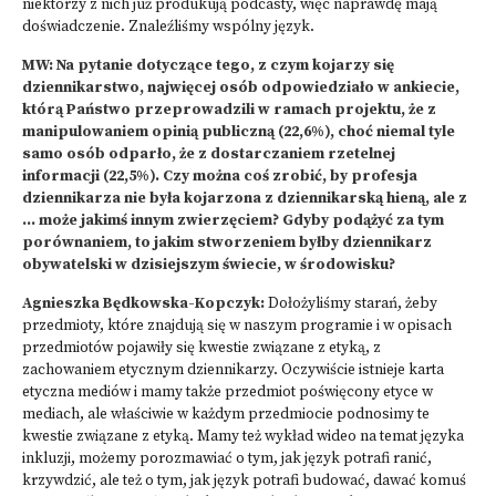
niektórzy z nich już produkują podcasty, więc naprawdę mają
doświadczenie. Znaleźliśmy wspólny język.
MW: Na pytanie dotyczące tego, z czym kojarzy się
dziennikarstwo, najwięcej osób odpowiedziało w ankiecie,
którą Państwo przeprowadzili w ramach projektu, że z
manipulowaniem opinią publiczną (22,6%), choć niemal tyle
samo osób odparło, że z dostarczaniem rzetelnej
informacji (22,5%). Czy można coś zrobić, by profesja
dziennikarza nie była kojarzona z dziennikarską hieną, ale z
… może jakimś innym zwierzęciem? Gdyby podążyć za tym
porównaniem, to jakim stworzeniem byłby dziennikarz
obywatelski w dzisiejszym świecie, w środowisku?
Agnieszka Będkowska-Kopczyk:
Dołożyliśmy starań, żeby
przedmioty, które znajdują się w naszym programie i w opisach
przedmiotów pojawiły się kwestie związane z etyką, z
zachowaniem etycznym dziennikarzy. Oczywiście istnieje karta
etyczna mediów i mamy także przedmiot poświęcony etyce w
mediach, ale właściwie w każdym przedmiocie podnosimy te
kwestie związane z etyką. Mamy też wykład wideo na temat języka
inkluzji, możemy porozmawiać o tym, jak język potrafi ranić,
krzywdzić, ale też o tym, jak język potrafi budować, dawać komuś