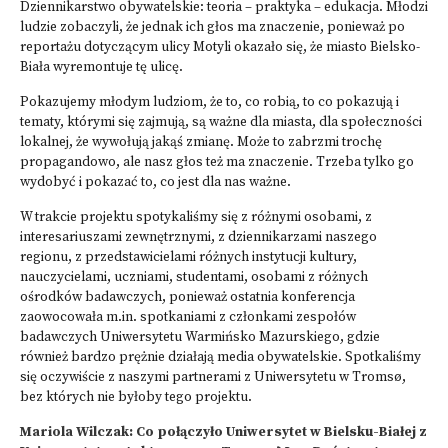
Dziennikarstwo obywatelskie: teoria – praktyka – edukacja
. Młodzi
ludzie zobaczyli, że jednak ich głos ma znaczenie, ponieważ po
reportażu dotyczącym ulicy Motyli okazało się, że miasto Bielsko-
Biała wyremontuje tę ulicę.
Pokazujemy młodym ludziom, że to, co robią, to co pokazują i
tematy, którymi się zajmują, są ważne dla miasta, dla społeczności
lokalnej, że wywołują jakąś zmianę. Może to zabrzmi trochę
propagandowo, ale nasz głos też ma znaczenie. Trzeba tylko go
wydobyć i pokazać to, co jest dla nas ważne.
W trakcie projektu spotykaliśmy się z różnymi osobami, z
interesariuszami zewnętrznymi, z dziennikarzami naszego
regionu, z przedstawicielami różnych instytucji kultury,
nauczycielami, uczniami, studentami, osobami z różnych
ośrodków badawczych, ponieważ ostatnia konferencja
zaowocowała m.in. spotkaniami z członkami zespołów
badawczych Uniwersytetu Warmińsko Mazurskiego, gdzie
również bardzo prężnie działają media obywatelskie. Spotkaliśmy
się oczywiście z naszymi partnerami z Uniwersytetu w Tromsø,
bez których nie byłoby tego projektu.
Mariola Wilczak: Co połączyło Uniwersytet w Bielsku-Białej z