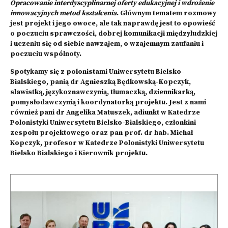
Opracowanie interdyscyplinarnej oferty edukacyjnej i wdrożenie
innowacyjnych metod kształcenia
. Głównym tematem rozmowy
jest projekt i jego owoce, ale tak naprawdę jest to opowieść
o poczuciu sprawczości, dobrej komunikacji międzyludzkiej
i uczeniu się od siebie nawzajem, o wzajemnym zaufaniu i
poczuciu wspólnoty.
Spotykamy się z polonistami Uniwersytetu Bielsko-
Bialskiego, panią dr Agnieszką Będkowską-Kopczyk,
slawistką, językoznawczynią, tłumaczką, dziennikarką,
pomysłodawczynią i koordynatorką projektu. Jest z nami
również pani dr Angelika Matuszek, adiunkt w Katedrze
Polonistyki Uniwersytetu Bielsko-Bialskiego, członkini
zespołu projektowego oraz pan prof. dr hab. Michał
Kopczyk, profesor w Katedrze Polonistyki Uniwersytetu
Bielsko Bialskiego i Kierownik projektu.