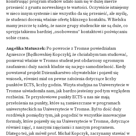
konstruując program studiów udało nam się w dużej mierze
przenieść z gruntu norweskiego te wartości. Oczywiście istniejemy
w nieco innym systemie i nie wszystko da się przenieść, ale myślę,
że studenci docenią właśnie ofertę bliższego kontaktu. W Bielsku
mamy jeszcze tę zaletę, że nasze grupy studenckie nie są duże, co
sprzyja takiemu bardziej „osobowemu” kontaktowi i poświęcaniu
sobie czasu.
Angelika Matuszek:
Po powrocie z Tromsø powiedziałam
Agnieszce [Będkowskiej-Kopczyk], że chciałabym tam studiować,
ponieważ właśnie w Tromso student jest obdarzony ogromnym
zaufaniem i duży nacisk kładzie się na jego samodzielność. Kiedy
powstawał projekt Dziennikarstwo obywatelskie i pojawił się
wniosek, również miał on pewne założenia dotyczące liczby
punktów ECTS, liczby godzin. Wizyta studyjna na Uniwersytecie w
Tromsø uświadomiła nam, jak bardzo jesteśmy pod tym względem
rozbieżni. Te przysłowiowe punkty ECTS u nas nie mają
przełożenia na punkty, które są zamieszczane w programach
uniwersyteckich na Uniwersytecie w Tromsø. Był to dość duży
rozdźwięk pomiędzy tym, jak pogodzić te wszystkie innowacyjne
formuły, które pojawiły się na Uniwersytecie w Tromsø, dotyczące
również zajęć, z naszymi zajęciami i z naszym programem.
Dlatego też, jak mówił prof. Michał Kopczyk, zaczynamy stawiać w