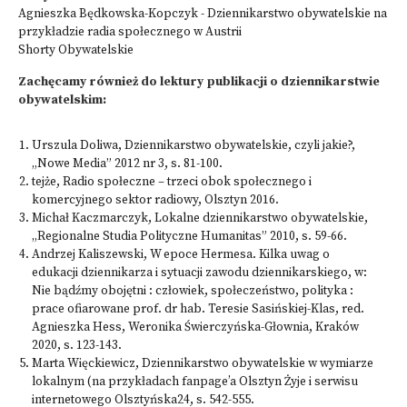
Agnieszka Będkowska-Kopczyk - Dziennikarstwo obywatelskie na
przykładzie radia społecznego w Austrii
Shorty Obywatelskie
Zachęcamy również do lektury publikacji o dziennikarstwie
obywatelskim:
Urszula Doliwa, Dziennikarstwo obywatelskie, czyli jakie?,
„Nowe Media” 2012 nr 3, s. 81-100
.
tejże, Radio społeczne – trzeci obok społecznego i
komercyjnego sektor radiowy, Olsztyn
2016.
Michał
Kaczmarczyk, Lokalne dziennikarstwo obywatelskie
,
„Regionalne Studia Polityczne Humanitas” 2010, s. 59-66.
Andrzej Kaliszewski, W epoce Hermesa. Kilka uwag o
edukacji dziennikarza i sytuacji zawodu dziennikarskiego
, w:
Nie bądźmy obojętni : człowiek, społeczeństwo, polityka :
prace ofiarowane prof. dr hab. Teresie Sasińskiej-Klas, red.
Agnieszka Hess, Weronika Świerczyńska-Głownia, Kraków
2020, s. 123-143.
Marta Więckiewicz, Dziennikarstwo obywatelskie w wymiarze
lokalnym (na przykładach fanpage’a Olsztyn Żyje i serwisu
internetowego Olsztyńska24
, s. 542-555.