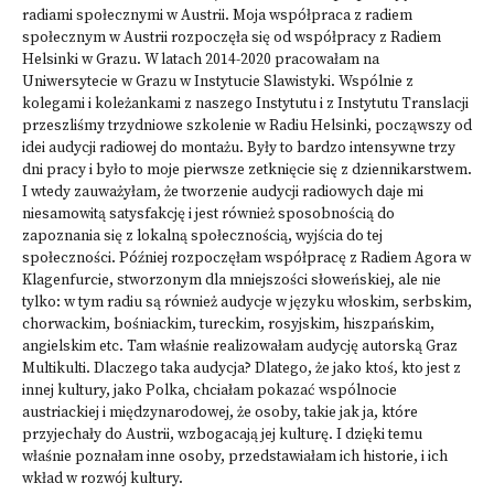
radiami społecznymi w Austrii. Moja współpraca z radiem
społecznym w Austrii rozpoczęła się od współpracy z Radiem
Helsinki w Grazu. W latach 2014-2020 pracowałam na
Uniwersytecie w Grazu w Instytucie Slawistyki. Wspólnie z
kolegami i koleżankami z naszego Instytutu i z Instytutu Translacji
przeszliśmy trzydniowe szkolenie w Radiu Helsinki, począwszy od
idei audycji radiowej do montażu. Były to bardzo intensywne trzy
dni pracy i było to moje pierwsze zetknięcie się z dziennikarstwem.
I wtedy zauważyłam, że tworzenie audycji radiowych daje mi
niesamowitą satysfakcję i jest również sposobnością do
zapoznania się z lokalną społecznością, wyjścia do tej
społeczności. Później rozpoczęłam współpracę z Radiem Agora w
Klagenfurcie, stworzonym dla mniejszości słoweńskiej, ale nie
tylko: w tym radiu są również audycje w języku włoskim, serbskim,
chorwackim, bośniackim, tureckim, rosyjskim, hiszpańskim,
angielskim etc. Tam właśnie realizowałam audycję autorską
Graz
Multikulti
. Dlaczego taka audycja? Dlatego, że jako ktoś, kto jest z
innej kultury, jako Polka, chciałam pokazać wspólnocie
austriackiej i międzynarodowej, że osoby, takie jak ja, które
przyjechały do Austrii, wzbogacają jej kulturę. I dzięki temu
właśnie poznałam inne osoby, przedstawiałam ich historie, i ich
wkład w rozwój kultury.