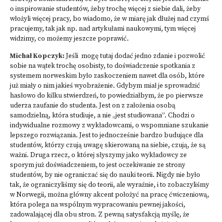
o inspirowanie studentów, żeby trochę więcej z siebie dali, żeby
włożyli więcej pracy, bo wiadomo, że w miarę jak dłużej nad czymś
pracujemy, tak jak np. nad artykułami naukowymi, tym więcej
widzimy, co możemy jeszcze poprawić.
Michał Kopczyk:
Jeśli mogę tutaj dodać jedno zdanie i pozwolić
sobie na wątek trochę osobisty, to doświadczenie spotkania z
systemem norweskim było zaskoczeniem nawet dla osób, które
już miały o nim jakieś wyobrażenie. Gdybym miał je sprowadzić
hasłowo do kilku stwierdzeń, to powiedziałbym, że po pierwsze
uderza zaufanie do studenta. Jest on z założenia osobą
samodzielną, która studiuje, a nie „jest studiowana”. Chodzi o
indywidualne rozmowy z wykładowcami, o wspomniane szukanie
lepszego rozwiązania. Jest to jednocześnie bardzo budujące dla
studentów, którzy czują uwagę skierowaną na siebie, czują, że są
ważni. Druga rzecz, o której słyszymy jako wykładowcy ze
sporym już doświadczeniem, to jest oczekiwanie ze strony
studentów, by nie ograniczać się do nauki teorii. Nigdy nie było
tak, że ograniczyliśmy się do teorii, ale wyraźnie, i to zobaczyliśmy
w Norwegii, można główny akcent położyć na pracę ćwiczeniową,
która polega na wspólnym wypracowaniu pewnej jakości,
zadowalającej dla obu stron. Z pewną satysfakcją myślę, że