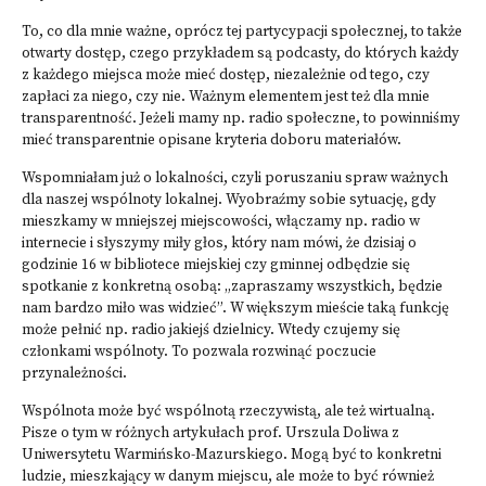
To, co dla mnie ważne, oprócz tej partycypacji społecznej, to także
otwarty dostęp, czego przykładem są podcasty, do których każdy
z każdego miejsca może mieć dostęp, niezależnie od tego, czy
zapłaci za niego, czy nie. Ważnym elementem jest też dla mnie
transparentność. Jeżeli mamy np. radio społeczne, to powinniśmy
mieć transparentnie opisane kryteria doboru materiałów.
Wspomniałam już o lokalności, czyli poruszaniu spraw ważnych
dla naszej wspólnoty lokalnej. Wyobraźmy sobie sytuację, gdy
mieszkamy w mniejszej miejscowości, włączamy np. radio w
internecie i słyszymy miły głos, który nam mówi, że dzisiaj o
godzinie 16 w bibliotece miejskiej czy gminnej odbędzie się
spotkanie z konkretną osobą: „zapraszamy wszystkich, będzie
nam bardzo miło was widzieć”. W większym mieście taką funkcję
może pełnić np. radio jakiejś dzielnicy. Wtedy czujemy się
członkami wspólnoty. To pozwala rozwinąć poczucie
przynależności.
Wspólnota może być wspólnotą rzeczywistą, ale też wirtualną.
Pisze o tym w różnych artykułach
prof. Urszula Doliwa z
Uniwersytetu Warmińsko-Mazurskiego
. Mogą być to konkretni
ludzie, mieszkający w danym miejscu, ale może to być również