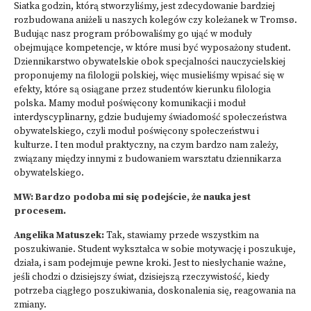
Siatka godzin, którą stworzyliśmy, jest zdecydowanie bardziej
rozbudowana aniżeli u naszych kolegów czy koleżanek w Tromsø.
Budując nasz program próbowaliśmy go ująć w moduły
obejmujące kompetencje, w które musi być wyposażony student.
Dziennikarstwo obywatelskie obok specjalności nauczycielskiej
proponujemy na filologii polskiej, więc musieliśmy wpisać się w
efekty, które są osiągane przez studentów kierunku filologia
polska. Mamy moduł poświęcony komunikacji i moduł
interdyscyplinarny, gdzie budujemy świadomość społeczeństwa
obywatelskiego, czyli moduł poświęcony społeczeństwu i
kulturze. I ten moduł praktyczny, na czym bardzo nam zależy,
związany między innymi z budowaniem warsztatu dziennikarza
obywatelskiego.
MW: Bardzo podoba mi się podejście, że nauka jest
procesem.
Angelika Matuszek:
Tak, stawiamy przede wszystkim na
poszukiwanie. Student wykształca w sobie motywację i poszukuje,
działa, i sam podejmuje pewne kroki. Jest to niesłychanie ważne,
jeśli chodzi o dzisiejszy świat, dzisiejszą rzeczywistość, kiedy
potrzeba ciągłego poszukiwania, doskonalenia się, reagowania na
zmiany.