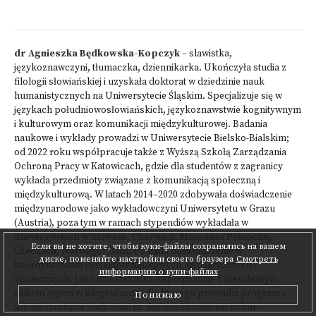
dr Agnieszka Będkowska-Kopczyk
– slawistka,
językoznawczyni, tłumaczka, dziennikarka. Ukończyła studia z
filologii słowiańskiej i uzyskała doktorat w dziedzinie nauk
humanistycznych na Uniwersytecie Śląskim. Specjalizuje się w
językach południowosłowiańskich, językoznawstwie kognitywnym
i kulturowym oraz komunikacji międzykulturowej. Badania
naukowe i wykłady prowadzi w Uniwersytecie Bielsko-Bialskim;
od 2022 roku współpracuje także z Wyższą Szkołą Zarządzania
Ochroną Pracy w Katowicach, gdzie dla studentów z zagranicy
wykłada przedmioty związane z komunikacją społeczną i
międzykulturową. W latach 2014–2020 zdobywała doświadczenie
międzynarodowe jako wykładowczyni Uniwersytetu w Grazu
(Austria), poza tym w ramach stypendiów wykładała w
uniwersytetach w Słowenii, Chorwacji, Macedonii Północnej,
Если вы не хотите, чтобы куки-файлы сохранялись на вашем
Czechach, Norwegii i Danii. Posiada doświadczenie w
диске, поменяйте настройки своего браузера
Смотреть
koordynowaniu projektów naukowych, dydaktycznych i
информацию о куки-файлах
społecznych. Jako dziennikarka współpracuje z niezależnym
radiem Agora w Klagenfurcie, dla którego prowadzi program z
Понимаю
wielojęzycznymi audycjami pt. Stičišče slovanskih kultur –