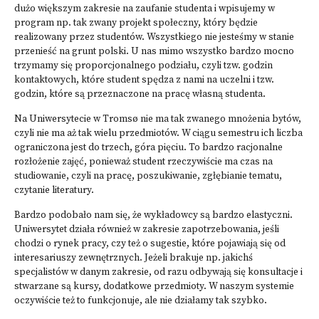
dużo większym zakresie na zaufanie studenta i wpisujemy w
program np. tak zwany projekt społeczny, który będzie
realizowany przez studentów. Wszystkiego nie jesteśmy w stanie
przenieść na grunt polski. U nas mimo wszystko bardzo mocno
trzymamy się proporcjonalnego podziału, czyli tzw. godzin
kontaktowych, które student spędza z nami na uczelni i tzw.
godzin, które są przeznaczone na pracę własną studenta.
Na Uniwersytecie w Tromsø nie ma tak zwanego mnożenia bytów,
czyli nie ma aż tak wielu przedmiotów. W ciągu semestru ich liczba
ograniczona jest do trzech, góra pięciu. To bardzo racjonalne
rozłożenie zajęć, ponieważ student rzeczywiście ma czas na
studiowanie, czyli na pracę, poszukiwanie, zgłębianie tematu,
czytanie literatury.
Bardzo podobało nam się, że wykładowcy są bardzo elastyczni.
Uniwersytet działa również w zakresie zapotrzebowania, jeśli
chodzi o rynek pracy, czy też o sugestie, które pojawiają się od
interesariuszy zewnętrznych. Jeżeli brakuje np. jakichś
specjalistów w danym zakresie, od razu odbywają się konsultacje i
stwarzane są kursy, dodatkowe przedmioty. W naszym systemie
oczywiście też to funkcjonuje, ale nie działamy tak szybko.