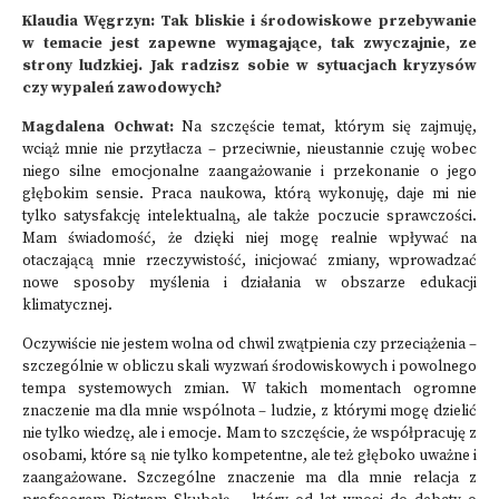
Klaudia Węgrzyn: Tak bliskie i środowiskowe przebywanie
w temacie jest zapewne wymagające, tak zwyczajnie, ze
strony ludzkiej. Jak radzisz sobie w sytuacjach kryzysów
czy wypaleń zawodowych?
Magdalena Ochwat:
Na szczęście temat, którym się zajmuję,
wciąż mnie nie przytłacza – przeciwnie, nieustannie czuję wobec
niego silne emocjonalne zaangażowanie i przekonanie o jego
głębokim sensie. Praca naukowa, którą wykonuję, daje mi nie
tylko satysfakcję intelektualną, ale także poczucie sprawczości.
Mam świadomość, że dzięki niej mogę realnie wpływać na
otaczającą mnie rzeczywistość, inicjować zmiany, wprowadzać
nowe sposoby myślenia i działania w obszarze edukacji
klimatycznej.
Oczywiście nie jestem wolna od chwil zwątpienia czy przeciążenia –
szczególnie w obliczu skali wyzwań środowiskowych i powolnego
tempa systemowych zmian. W takich momentach ogromne
znaczenie ma dla mnie wspólnota – ludzie, z którymi mogę dzielić
nie tylko wiedzę, ale i emocje. Mam to szczęście, że współpracuję z
osobami, które są nie tylko kompetentne, ale też głęboko uważne i
zaangażowane. Szczególne znaczenie ma dla mnie relacja z