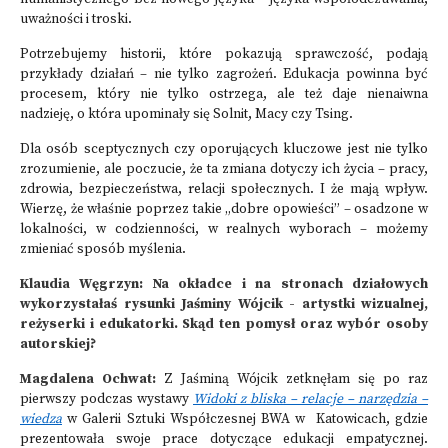
uważności i troski.
Potrzebujemy historii, które pokazują sprawczość, podają
przykłady działań – nie tylko zagrożeń. Edukacja powinna być
procesem, który nie tylko ostrzega, ale też daje nienaiwna
nadzieję, o która upominały się Solnit, Macy czy Tsing.
Dla osób sceptycznych czy oporujących kluczowe jest nie tylko
zrozumienie, ale poczucie, że ta zmiana dotyczy ich życia – pracy,
zdrowia, bezpieczeństwa, relacji społecznych. I że mają wpływ.
Wierzę, że właśnie poprzez takie „dobre opowieści” – osadzone w
lokalności, w codzienności, w realnych wyborach – możemy
zmieniać sposób myślenia.
Klaudia Węgrzyn: Na okładce i na stronach działowych
wykorzystałaś rysunki Jaśminy Wójcik - artystki wizualnej,
reżyserki i edukatorki. Skąd ten pomysł oraz wybór osoby
autorskiej?
Magdalena Ochwat:
Z Jaśminą Wójcik zetknęłam się po raz
pierwszy podczas wystawy
Widoki z bliska – relacje – narzędzia –
wiedza
w Galerii Sztuki Współczesnej BWA w Katowicach, gdzie
prezentowała swoje prace dotyczące edukacji empatycznej.