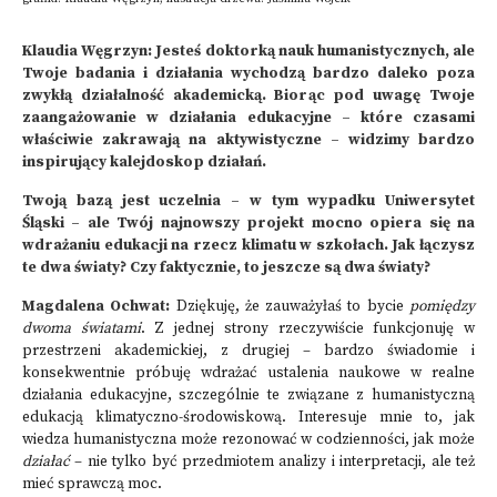
Klaudia Węgrzyn: Jesteś doktorką nauk humanistycznych, ale
Twoje badania i działania wychodzą bardzo daleko poza
zwykłą działalność akademicką. Biorąc pod uwagę Twoje
zaangażowanie w działania edukacyjne – które czasami
właściwie zakrawają na aktywistyczne – widzimy bardzo
inspirujący kalejdoskop działań.
Twoją bazą jest uczelnia – w tym wypadku Uniwersytet
Śląski – ale Twój najnowszy projekt mocno opiera się na
wdrażaniu edukacji na rzecz klimatu w szkołach. Jak łączysz
te dwa światy? Czy faktycznie, to jeszcze są dwa światy?
Magdalena Ochwat:
Dziękuję, że zauważyłaś to bycie
pomiędzy
dwoma światami
. Z jednej strony rzeczywiście funkcjonuję w
przestrzeni akademickiej, z drugiej – bardzo świadomie i
konsekwentnie próbuję wdrażać ustalenia naukowe w realne
działania edukacyjne, szczególnie te związane z humanistyczną
edukacją klimatyczno-środowiskową. Interesuje mnie to, jak
wiedza humanistyczna może rezonować w codzienności, jak może
działać
– nie tylko być przedmiotem analizy i interpretacji, ale też
mieć sprawczą moc.