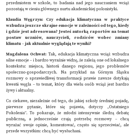
przedmiotem w szkole, to badania nad jego nauczaniem wciąż
pozostają w cieniu głównego nurtu akademickiej polonistyki.
Klaudia Węgrzyn: Czy edukacja klimatyczna w praktyce
wzbudza jeszcze skrajne emocje w zależności od tego, kiedy
i gdzie jest adresowana? Jesteś autorką raportów na temat
postaw uczniów, nauczycieli, rodziców wobec zmiany
klimatu – jak aktualnie wyglądają te wyniki?
Magdalena Ochwat:
Tak, edukacja klimatyczna wciąż wzbudza
silne emocje – i bardzo wyraźnie widzę, że zależą one od lokalnego
kontekstu: miejsca, historii danego regionu, jego problemów
społeczno-gospodarczych. Na przykład na Górnym Śląsku
rozmowy o sprawiedliwej transformacji prawie zawsze dotykają
kwestii węgla – to temat, który dla wielu osób wciąż jest bardzo
żywy i aktualny.
Co ciekawe, niezależnie od tego, do jakiej szkoły średniej pojadę,
pierwsze pytanie, które się pojawia, dotyczy „Ostatniego
Pokolenia”. To pokazuje, że młodzi intensywnie śledzą debatę
publiczną, a jednocześnie czują potrzebę rozmowy – chcą
wyrażać swoje opinie, komentować, często się sprzeciwiać, ale
przede wszystkim: chcą być wysłuchani.