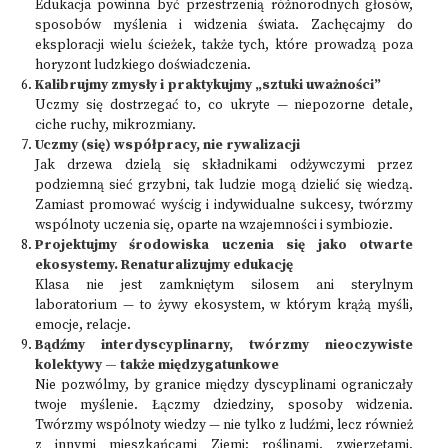
Edukacja powinna być przestrzenią różnorodnych głosów,
sposobów myślenia i widzenia świata. Zachęcajmy do
eksploracji wielu ścieżek, także tych, które prowadzą poza
horyzont ludzkiego doświadczenia.
Kalibrujmy zmysły i praktykujmy „sztuki uważności”
Uczmy się dostrzegać to, co ukryte — niepozorne detale,
ciche ruchy, mikrozmiany.
Uczmy (się) współpracy, nie rywalizacji
Jak drzewa dzielą się składnikami odżywczymi przez
podziemną sieć grzybni, tak ludzie mogą dzielić się wiedzą.
Zamiast promować wyścig i indywidualne sukcesy, twórzmy
wspólnoty uczenia się, oparte na wzajemności i symbiozie.
Projektujmy środowiska uczenia się jako otwarte
ekosystemy. Renaturalizujmy edukację
Klasa nie jest zamkniętym silosem ani sterylnym
laboratorium — to żywy ekosystem, w którym krążą myśli,
emocje, relacje.
Bądźmy interdyscyplinarny, twórzmy nieoczywiste
kolektywy — także międzygatunkowe
Nie pozwólmy, by granice między dyscyplinami ograniczały
twoje myślenie. Łączmy dziedziny, sposoby widzenia.
Twórzmy wspólnoty wiedzy — nie tylko z ludźmi, lecz również
z innymi mieszkańcami Ziemi: roślinami, zwierzętami,