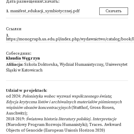
Дата размещенияСкачать:
1
.
manifest_edukacji_symbiotycznej.pdf
Скачать
Ссылки
1
.
https://monograph.us.edu.pl/index.php/wydawnictwo/catalog/book/
Собеседник:
Klaudia Węgrzyn
Afiliacja:
Szkoła Doktorska, Wydział Humanistyczny, Uniwersytet
Śląski w Katowicach
Udział w projektach
:
od 2024:
Polonistyka wobec wyzwań współczesnego świata
;
Edycja krytyczna listów i archiwalnych materiałów piśmiennych
więźniów obozów koncentracyjnych
(Stutthof, Gross-Rosen,
Auschwitz);
2018-2019:
Światowa historia literatury polskiej. Interpretacje
(Narodowy Program Rozwoju Humanistyki); Traces. Awkward
Objects of Genocide (European Union’s Horizon 2020)