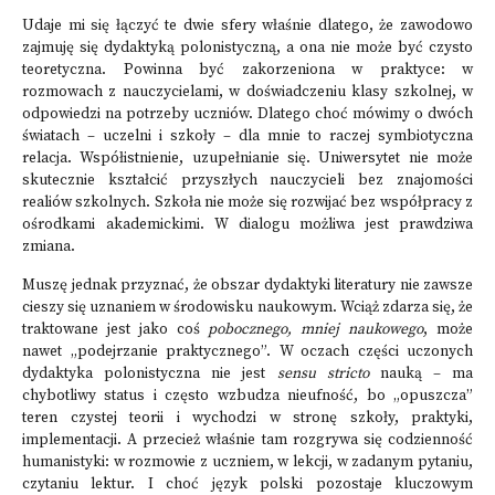
Udaje mi się łączyć te dwie sfery właśnie dlatego, że zawodowo
zajmuję się dydaktyką polonistyczną, a ona nie może być czysto
teoretyczna. Powinna być zakorzeniona w praktyce: w
rozmowach z nauczycielami, w doświadczeniu klasy szkolnej, w
odpowiedzi na potrzeby uczniów. Dlatego choć mówimy o dwóch
światach – uczelni i szkoły – dla mnie to raczej symbiotyczna
relacja. Współistnienie, uzupełnianie się. Uniwersytet nie może
skutecznie kształcić przyszłych nauczycieli bez znajomości
realiów szkolnych. Szkoła nie może się rozwijać bez współpracy z
ośrodkami akademickimi. W dialogu możliwa jest prawdziwa
zmiana.
Muszę jednak przyznać, że obszar dydaktyki literatury nie zawsze
cieszy się uznaniem w środowisku naukowym. Wciąż zdarza się, że
traktowane jest jako coś
pobocznego
,
mniej naukowego
, może
nawet „podejrzanie praktycznego”. W oczach części uczonych
dydaktyka polonistyczna nie jest
sensu stricto
nauką – ma
chybotliwy status i często wzbudza nieufność, bo „opuszcza”
teren czystej teorii i wychodzi w stronę szkoły, praktyki,
implementacji. A przecież właśnie tam rozgrywa się codzienność
humanistyki: w rozmowie z uczniem, w lekcji, w zadanym pytaniu,
czytaniu lektur. I choć język polski pozostaje kluczowym