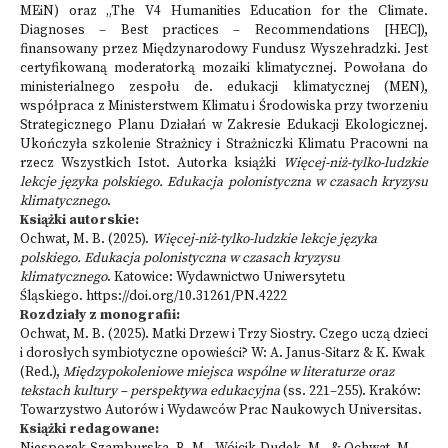
MEiN) oraz „The V4 Humanities Education for the Climate.
Diagnoses – Best practices – Recommendations [HEC]),
finansowany przez Międzynarodowy Fundusz Wyszehradzki. Jest
certyfikowaną moderatorką mozaiki klimatycznej. Powołana do
ministerialnego zespołu de. edukacji klimatycznej (MEN),
współpraca z Ministerstwem Klimatu i Środowiska przy tworzeniu
Strategicznego Planu Działań w Zakresie Edukacji Ekologicznej.
Ukończyła szkolenie Strażnicy i Strażniczki Klimatu Pracowni na
rzecz Wszystkich Istot. Autorka książki
Więcej-niż-tylko-ludzkie
lekcje języka polskiego. Edukacja polonistyczna w czasach kryzysu
klimatycznego
.
Książki autorskie:
Ochwat, M. B. (2025).
Więcej-niż-tylko-ludzkie lekcje języka
polskiego. Edukacja polonistyczna w czasach kryzysu
klimatycznego
. Katowice: Wydawnictwo Uniwersytetu
Śląskiego.
https://doi.org/10.31261/PN.4222
Rozdziały z monografii:
Ochwat, M. B. (2025). Matki Drzew i Trzy Siostry. Czego uczą dzieci
i dorosłych symbiotyczne opowieści? W: A. Janus-Sitarz & K. Kwak
(Red.),
Międzypokoleniowe miejsca wspólne w literaturze oraz
tekstach kultury – perspektywa edukacyjna
(ss. 221–255). Kraków:
Towarzystwo Autorów i Wydawców Prac Naukowych Universitas.
Książki redagowane: