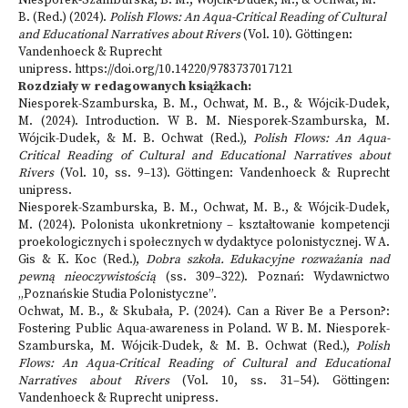
Niesporek-Szamburska, B. M., Wójcik-Dudek, M., & Ochwat, M.
B. (Red.) (2024).
Polish Flows: An Aqua-Critical Reading of Cultural
and Educational Narratives about Rivers
(Vol. 10). Göttingen:
Vandenhoeck & Ruprecht
unipress.
https://doi.org/10.14220/9783737017121
Rozdziały w redagowanych książkach:
Niesporek-Szamburska, B. M., Ochwat, M. B., & Wójcik-Dudek,
M. (2024). Introduction. W B. M. Niesporek-Szamburska, M.
Wójcik-Dudek, & M. B. Ochwat (Red.),
Polish Flows: An Aqua-
Critical Reading of Cultural and Educational Narratives about
Rivers
(Vol. 10, ss. 9–13). Göttingen: Vandenhoeck & Ruprecht
unipress.
Niesporek-Szamburska, B. M., Ochwat, M. B., & Wójcik-Dudek,
M. (2024). Polonista ukonkretniony – kształtowanie kompetencji
proekologicznych i społecznych w dydaktyce polonistycznej. W A.
Gis & K. Koc (Red.),
Dobra szkoła. Edukacyjne rozważania nad
pewną nieoczywistością
(ss. 309–322). Poznań: Wydawnictwo
„Poznańskie Studia Polonistyczne”.
Ochwat, M. B., & Skubała, P. (2024). Can a River Be a Person?:
Fostering Public Aqua-awareness in Poland. W B. M. Niesporek-
Szamburska, M. Wójcik-Dudek, & M. B. Ochwat (Red.),
Polish
Flows: An Aqua-Critical Reading of Cultural and Educational
Narratives about Rivers
(Vol. 10, ss. 31–54). Göttingen:
Vandenhoeck & Ruprecht unipress.