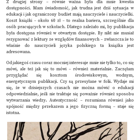
Z drugiej strony – równie ważna była dla mnie kwestia
dostępności. Mam świadomość, jak trudna jest dziś sytuacja w
edukacji i jak ograniczony budżet mają nauczyciele i nauczycielki.
Koszt książki – około 60 zł – to realna bariera, szczególnie dla
osób pracujących w szkołach. Dlatego zależało mi, by publikacja
była dostępna również w otwartym dostępie. By nikt nie musiał
rezygnować z lektury ze względów finansowych – zwłaszcza że to
właśnie do nauczycieli języka polskiego ta książka jest
adresowana.
Od jakiegoś czasu coraz mocniej interesuje mnie nie tylko to, co się
mówi, ale też jak się to mówi – również materialnie. Zaczęłam
przyglądać się kosztom środowiskowym, wodnym,
energetycznym publikacji. Czy są przesyłane w folii. Wydaje mi
się, że w dzisiejszych czasach nie można mówić o edukacji
odpowiedzialnie, jeśli nie traktuje się poważnie również sposobu
wytwarzania wiedzy
.
Autentyczność – rozumiana również jako
spójność między przekazem a jego fizyczną formą – staje się
istotna.