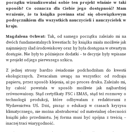
początku wizualizowałaś sobie ten projekt właśnie w taki
sposób? Co oznacza dla Ciebie jego dostępność? Mam
wrażenie, że ta książka powinna stać się obowiązkowym
podręcznikiem dla wszystkich nauczycieli i nauczycielek w
kraju.
Magdalena Ochwat:
Tak, od samego początku zależało mi na
dwóch fundamentalnych kwestiach: by książka miała możliwie jak
najmniejszy ślad środowiskowy oraz by była dostępna w otwartym
dostępie. Nie były to późniejsze dodatki – te decyzje były wpisane
w projekt od jego pierwszego szkicu.
Z jednej strony bardzo świadomie podchodziłam do kwestii
ekologicznych. Zwracałam uwagę na wszystko: od rodzaju
papieru, przez sposób klejenia, aż po proces druku. Zależało mi,
by całość powstała w sposób możliwie jak najbardziej
zrównoważony. Stąd certyfikaty FSC i EMAS, stąd też rozmowy o
technologii produkcji, które odbywałam z redaktorami z
Wydawnictwa UŚ. Dziś, pisząc o edukacji w czasach kryzysu
klimatycznego, nie można abstrahować od materialnej obecności
książki jako przedmiotu
.
Jej forma musi być spójna z treścią –
inaczej traci wiarygodność.