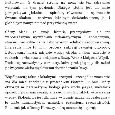
kulturowym. Z drugiej strony, nie może się też zatrzymać
wyłącznie na tym poziomie. Dlatego istotna jest dla mnie
perspektywa glokalna – spiralne, równoczesne operowanie
dwoma skalami - zarówno lokalnym doświadczeniem, jak i
globalnym namysłem nad przyszłością świata.
Górny Śląsk, ze swoją historią przemysłową, ale też
współczesnymi wyzwaniami urbanistycznymi i społecznymi,
stanowi niezwykle czułe laboratorium edukacji środowiskowej.
Interesują mnie tu m.in. procesy sukcesji czwartej przyrody,
betonowanie miast, miejskie wyspy ciepła, a także narracje o
rzekach – zwłaszcza te związane z Rawą. Wraz z Małgosią Wójcik-
Dudek opracowałyśmy warsztaty, które praktykujemy dla szkół
poświęcone wielozmysłowemu doświadczaniu Rawy.
Współpracuję także z lokalnymi uczonymi – szczególne znaczenie
ma dla mnie spotkanie z profesorem Piotrem Skubałą, który
otworzył mi perspektywę biologii jako źródła języka, metafor i
sposobu poznania świata, a także nowych praktyk wytwarzania
wiedzy. Biologia nie jest dla mnie wyłącznie nauką laboratoryjną –
to także humanistyczne narzędzie rozumienia rzeczywistości.
Podobnie jak u Donny Haraway, którą mocno się inspiruję.