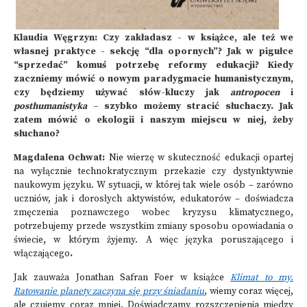
Klaudia Węgrzyn: Czy zakładasz - w książce, ale też we
własnej praktyce - sekcję “dla opornych”? Jak w pigułce
“sprzedać” komuś potrzebę reformy edukacji? Kiedy
zaczniemy mówić o nowym paradygmacie humanistycznym,
czy będziemy używać słów-kluczy jak
antropocen
i
posthumanistyka
– szybko możemy stracić słuchaczy. Jak
zatem mówić o ekologii i naszym miejscu w niej, żeby
słuchano?
Magdalena Ochwat:
Nie wierzę w skuteczność edukacji opartej
na wyłącznie technokratycznym przekazie czy dystynktywnie
naukowym języku. W sytuacji, w której tak wiele osób – zarówno
uczniów, jak i dorosłych aktywistów, edukatorów – doświadcza
zmęczenia poznawczego wobec kryzysu klimatycznego,
potrzebujemy przede wszystkim zmiany sposobu opowiadania o
świecie
,
w którym żyjemy. A więc
języka poruszającego i
włączającego
.
Jak zauważa Jonathan Safran Foer w książce
Klimat to my.
Ratowanie planety zaczyna się przy śniadaniu
, wiemy coraz więcej,
ale czujemy coraz mniej. Doświadczamy rozszczepienia między