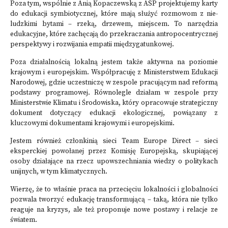
Poza tym, wspólnie z Anią Kopaczewską z ASP projektujemy karty
do edukacji symbiotycznej, które mają służyć rozmowom z nie-
ludzkimi bytami – rzeką, drzewem, miejscem. To narzędzia
edukacyjne, które zachęcają do przekraczania antropocentrycznej
perspektywy i rozwijania empatii międzygatunkowej.
Poza działalnością lokalną jestem także aktywna na poziomie
krajowym i europejskim. Współpracuję z Ministerstwem Edukacji
Narodowej, gdzie uczestniczę w zespole pracującym nad reformą
podstawy programowej. Równolegle działam w zespole przy
Ministerstwie Klimatu i Środowiska, który opracowuje strategiczny
dokument dotyczący edukacji ekologicznej, powiązany z
kluczowymi dokumentami krajowymi i europejskimi.
Jestem również członkinią sieci Team Europe Direct – sieci
eksperckiej powołanej przez Komisję Europejską, skupiającej
osoby działające na rzecz upowszechniania wiedzy o politykach
unijnych, w tym klimatycznych.
Wierzę, że to właśnie praca na przecięciu lokalności i globalności
pozwala tworzyć edukację transformującą – taką, która nie tylko
reaguje na kryzys, ale też proponuje nowe postawy i relacje ze
światem.