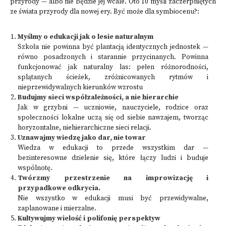
przyrody — albo nie będzie jej wcale. Oto 10 myśli zaczerpniętych
ze świata przyrody dla nowej ery. Być może dla symbiocenu?:
Myślmy o edukacji jak o lesie naturalnym
Szkoła nie powinna być plantacją identycznych jednostek —
równo posadzonych i starannie przycinanych. Powinna
funkcjonować jak naturalny las: pełen różnorodności,
splątanych ścieżek, zróżnicowanych rytmów i
nieprzewidywalnych kierunków wzrostu
Budujmy sieci współzależności, a nie hierarchie
Jak w grzybni — uczniowie, nauczyciele, rodzice oraz
społeczności lokalne uczą się od siebie nawzajem, tworząc
horyzontalne, niehierarchiczne sieci relacji.
Uznawajmy wiedzę jako dar, nie towar
Wiedza w edukacji to przede wszystkim dar —
bezinteresowne dzielenie się, które łączy ludzi i buduje
wspólnotę.
Twórzmy przestrzenie na improwizację i
przypadkowe odkrycia.
Nie wszystko w edukacji musi być przewidywalne,
zaplanowane i mierzalne.
Kultywujmy wielość i polifonię perspektyw