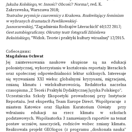
Jakuba Kolskiego
, w:
Inność? Obcość? Norma?
, red. K.
Zakrzewska, Warszawa 2018;
Teatralne prymicje czarownicy z Krakowa. Rozkwitający feminizm
w wybranych dramatach Pawlikowskiej-
Jasnorzewskiej
, "Zagadnienia Rodzajów Literackich" 60/122 2017;
Gest autobiograficzny. Okrutny teatr fotografii Zdzisława
Beksińskiego,
"Widok. Teorie i praktyki kultury wizualnej" 12/2015.
Собеседник:
Magdalena Ochwat
Jej zainteresowania naukowe skupione są na edukacji
polonistycznej, wykorzystaniu w kształceniu reportaży literackich
oraz społecznej odpowiedzialności lektur szklonych. Interesuje
się wyzwaniami XXI wieku: globalnymi kryzysami, migracjami,
zmianą klimatu i wielokulturowością. Redaktorka naczelna
czasopisma „Z Teorii i Praktyki Dydaktycznej Języka Polskiego”.
Uczestniczka Szkoły Ekopoetyki prowadzonej przy Instytucie
Reportażu. Jest ekspertką Team Europe Direct. Współpracuje z
miastem Katowice oraz Śląskim Kuratorium Oświaty przy
wdrażaniu edukacji na rzecz klimatu w szkołach
podstawowych. Współautorka 3 zamawianych raportów na temat
postaw uczniów, nauczycieli, rodziców wobec zmiany klimatu.
Realizowała projekt GEOlogos (z programu „doskonała nauka”