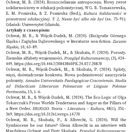
Ochwat, M. B. (2024). Rozszczelnienie antropocenu. Nowy zwrot
solidarnościowy w edukacji polonistycznej. W G. B. Tomaszewska,
E. M. Pomirska, & Z. Pomirska (Red.),
Kultura Solidarności w
przestrzeni edukacyjnej. T. 2, Nasze być albo nie być
(ss. 75–91).
Gdańsk: Uniwersytet Gdański.
Artykuły z czasopism:
Ochwat, M. B., & Wójcik-Dudek, M. (2024). (Bio)grafie Górnego
Śląska i Zagłębia Dąbrowskiego w literaturze non-fiction.
Zaranie
Śląskie
, 10, 63–89.
Ochwat, M. B., Wójcik-Dudek, M., & Skubała, P. (2024). Porosty.
Ziemskie alfabety wzajemności.
Przegląd Kulturoznawczy
, (3), 424–
449.
https://doi.org/10.4467/20843860PK.24.027.20870
Ochwat, M. B., Wójcik-Dudek, M., & Skubała, P. (2024). Sploty,
więzi, doświadczenie konkretu. Nowa podmiotowość nauczyciela
polonisty.
Annales Universitatis Paedagogicae Cracoviensis. Studia
ad Didacticam Litterarum Polonarum et Linguae Polonae
Pertinentia
, 15, 1–6.
Ochwat, M. B., & Wójcik-Dudek, M. (2024). The Eco-Logic of Olga
Tokarczuk’s Prose Worlds Tenderness and Anger as the Pillars of
a New Order.
ER(R)GO. Teoria – Literatura – Kultura
, 48(1), 351–
369.
https://doi.org/10.31261/errgo.14770
Ochwat, M. B., Skubała, P., & Albrecht, G. (2024). Will the
Symbiocene be our future? Glenn Albrecht in an interview with
Magdalena Ochwat and Piotr Skubała.
Przegląd Kulturoznawczy
,