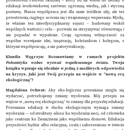
profesorem Piotrem Skubałą – który od lat wnosi do debaty o
edukacji środowiskowej zarówno ogromną wiedzę, jak i etyczną
postawę. Nasza współpraca jest dla mnie źródłem siły, ale też
przestrzenią ciągłego uczenia się i wzajemnego wspierania. Myślę,
że właśnie ten interdyscyplinarny sojusz – budowany wokół
wspólnych wartości i celu – pozwala mi utrzymywać równowagę i
nie popadać w wypalenie. Czuję ogromną wdzięczność za
wspólne rozwijanie idei, inspirację, koleżankom i kolegom, z
którymi współpracuję, a nie patorywalizację.
Klaudia Węgrzyn: Rozmawiamy w ramach projektu
Polonistyka wobec wyzwań współczesnego świata
. Twoja
książka wpisuje się idealnie w jedną z możliwych odpowiedzi
na kryzys. Jaki jest Twój przepis na wejście w “nową erę
ekologiczną”?
Magdalena Ochwat:
Aby eko-logiczna przemiana mogła się
wydarzać, potrzebujemy zmiany wyobraźni. Mój przepis na
wejście w „nową erę ekologiczną” to zmiany dla przyszłej edukacji.
Przemiana edukacji w duchu ekologicznym wymaga zmiany
wyobraźni — od struktury silosu ku wyobraźni sieci, od człowieka
jako centrum ku Ziemi/ziemi jako wspólnemu domowi. Edukacja
przyszłości będzie albo relacyjna, czuła i zakorzeniona w świecie