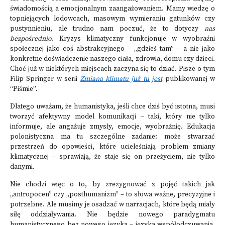
świadomością a emocjonalnym zaangażowaniem. Mamy wiedzę o
topniejących lodowcach, masowym wymieraniu gatunków czy
pustynnieniu, ale trudno nam poczuć, że to dotyczy
nas
bezpośrednio
. Kryzys klimatyczny funkcjonuje w wyobraźni
społecznej jako coś abstrakcyjnego – „gdzieś tam” – a nie jako
konkretne doświadczenie naszego ciała, zdrowia, domu czy dzieci.
Choć już w niektórych miejscach zaczyna się to dziać. Pisze o tym
Filip Springer w serii
Zmiana klimatu już tu jest
publikowanej w
“Piśmie”.
Dlatego uważam, że humanistyka, jeśli chce dziś być istotna, musi
tworzyć afektywny model komunikacji – taki, który nie tylko
informuje, ale angażuje zmysły, emocje, wyobraźnię. Edukacja
polonistyczna ma tu szczególne zadanie: może stwarzać
przestrzeń do opowieści, które ucieleśniają
problem zmiany
klimatycznej – sprawiają, że staje się on przeżyciem, nie tylko
danymi.
Nie chodzi więc o to, by zrezygnować z pojęć takich jak
„antropocen” czy „posthumanizm” – to słowa ważne, precyzyjne i
potrzebne. Ale musimy je osadzać w narracjach, które będą miały
siłę oddziaływania. Nie będzie nowego paradygmatu
humanistycznego bez nowego języka – języka współodczuwania,