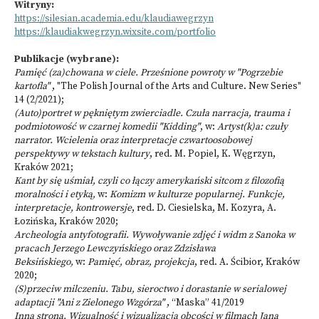
Witryny:
https://silesian.academia.edu/klaudiawegrzyn
https://klaudiakwegrzyn.wixsite.com/portfolio
Publikacje (wybrane):
Pamięć (za)chowana w ciele. Prześnione powroty w "Pogrzebie
kartofla"
, "The Polish Journal of the Arts and Culture. New Series"
14 (2/2021);
(Auto)portret w pękniętym zwierciadle. Czuła narracja, trauma i
podmiotowość w czarnej komedii "Kidding"
, w:
Artyst(k)a: czuły
narrator. Wcielenia oraz interpretacje czwartoosobowej
perspektywy w tekstach kultury
, red. M. Popiel, K. Węgrzyn,
Kraków 2021;
Kant by się uśmiał, czyli co łączy amerykański sitcom z filozofią
moralności i etyką,
w:
Komizm w kulturze popularnej. Funkcje,
interpretacje, kontrowersje
, red. D. Ciesielska, M. Kozyra, A.
Łozińska, Kraków 2020;
Archeologia antyfotografii. Wywoływanie zdjęć i widm z Sanoka w
pracach Jerzego Lewczyńskiego oraz Zdzisława
Beksińskiego,
w:
Pamięć, obraz, projekcja
, red. A. Ścibior, Kraków
2020;
(S)przeciw milczeniu. Tabu, sieroctwo i dorastanie w serialowej
adaptacji "Ani z Zielonego Wzgórza"
, “Maska” 41/2019
Inna strona. Wizualność i wizualizacja obcości w filmach Jana