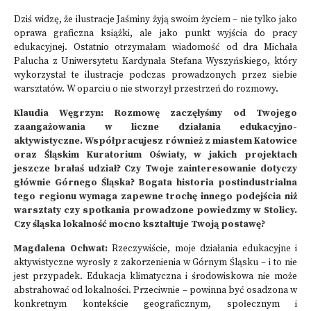
Dziś widzę, że ilustracje Jaśminy żyją swoim życiem – nie tylko jako
oprawa graficzna książki, ale jako punkt wyjścia do pracy
edukacyjnej. Ostatnio otrzymałam wiadomość od dra Michała
Palucha z Uniwersytetu Kardynała Stefana Wyszyńskiego, który
wykorzystał te ilustracje podczas prowadzonych przez siebie
warsztatów. W oparciu o nie stworzył przestrzeń do rozmowy.
Klaudia Węgrzyn: Rozmowę zaczęłyśmy od Twojego
zaangażowania w liczne działania edukacyjno-
aktywistyczne. Współpracujesz również z miastem Katowice
oraz Śląskim Kuratorium Oświaty, w jakich projektach
jeszcze brałaś udział? Czy Twoje zainteresowanie dotyczy
głównie Górnego Śląska? Bogata historia postindustrialna
tego regionu wymaga zapewne trochę innego podejścia niż
warsztaty czy spotkania prowadzone powiedzmy w Stolicy.
Czy śląska lokalność mocno kształtuje Twoją postawę?
Magdalena Ochwat:
Rzeczywiście, moje działania edukacyjne i
aktywistyczne wyrosły z zakorzenienia w Górnym Śląsku – i to nie
jest przypadek. Edukacja klimatyczna i środowiskowa nie może
abstrahować od lokalności. Przeciwnie – powinna być osadzona w
konkretnym kontekście geograficznym, społecznym i