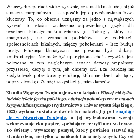
W naszych raportach widać wyraźnie, że temat klimatu nie jest już
tematem marginalnym – a sposób jego przedstawiania bywa
kluczowy. To, co obecnie uznajemy za jedno z największych
wyzwań, to właśnie znalezienie odpowiedniego języka dla
przekazu klimatyczno-środowiskowego. Takiego, który nie
antagonizuje, nie wzmacnia podziałów – w rodzinach,
społecznościach lokalnych, między pokoleniami – lecz buduje
mosty. Edukacja klimatyczna nie powinna być edukacją
konfrontacyjną. Nie może być upartyjniona, choć oczywiście jest
polityczna w tym najgłębszym sensie: dotyczy wspólnoty,
przyszłości, decyzji o tym, jak chcemy żyć. Dziś bardziej niż
kiedykolwiek potrzebujemy edukacji, która nie dzieli, ale
łączy
poprzez troskę o Ziemię i wszystkich jej mieszkańców.
Klaudia Węgrzyn: Twoja najnowsza książka:
Więcej-niż-tylko-
ludzkie lekcje języka polskiego. Edukacja polonistyczna w czasach
kryzysu klimatycznego
(Wydawnictwo Uniwersytetu Śląskiego,
2025) wydana została w dwóch formatach. Jej pdf
znajduje
się w Otwartym Dostępie
, a jej wydrukowana wersja
wykorzystuje eko papier, spełniający certyfikaty FSC i EMAS.
To świetny i wyważony pomysł, który powinien stawać się
standardem, nie tylko w naukach humanistycznych. Czy od