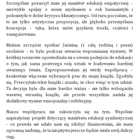
Szczególnie poruszył mnie jej manifest edukacji empatycznej –
niezwykle spójny z moim myśleniem o roli humanistyki i
polonistyki w dobie kryzysu klimatycznego. Od razu poczułam, że
to nie tylko artystyczna propozycja, ale głęboko przemyślana
koncepcja – taka, która mówi językiem troski, czułości i
zaangażowania.
Miałam szczęście spotkać Jaśminę (z całą rodziną i psem)
osobiście – to było podczas otwarcia wspomnianej wystawy. W
krótkiej rozmowie opowiedziała mi o swoim podejściu do edukacji i
o tym, jak sama postrzega rolę sztuki w budowaniu bardziej
uważnego świata. Zaproponowałam jej wtedy współpracę –
konkretnie włączenie wybranych prac do mojej książki. Zgodziła
się. Przeczytała tekst książki i uznała, że chce wziąć w tym udział.
Ta decyzja była dla mnie bardzo ważna – nie tylko wzbogaciła
warstwę wizualną książki, ale przede wszystkim nadała jej
dodatkowy wymiar emocjonalny i refleksyjny.
Nasza współpraca nie zakończyła się na tym. Wspólnie
napisałyśmy projekt dotyczący manifestu edukacji symbiotycznej
– co prawda nie udało nam się zdobyć finansowania, ale mam
ogromną nadzieję, że ta inicjatywa jeszcze będzie miała swój dalszy
ciąg.