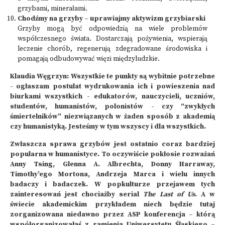
grzybami, minerałami.
Chodźmy na grzyby – uprawiajmy aktywizm grzybiarski
Grzyby mogą być odpowiedzią na wiele problemów
współczesnego świata. Dostarczają pożywienia, wspierają
leczenie chorób, regenerują zdegradowane środowiska i
pomagają odbudowywać więzi międzyludzkie.
Klaudia Węgrzyn: Wszystkie te punkty są wybitnie potrzebne
- ogłaszam postulat wydrukowania ich i powieszenia nad
biurkami wszystkich - edukatorów, nauczycieli, uczniów,
studentów, humanistów, polonistów - czy “zwykłych
śmiertelników” niezwiązanych w żaden sposób z akademią
czy humanistyką. Jesteśmy w tym wszyscy i dla wszystkich.
Zwłaszcza sprawa grzybów jest ostatnio coraz bardziej
popularna w humanistyce. To oczywiście pokłosie rozważań
Anny Tsing, Glenna A. Albrechta, Donny Harraway,
Timothy’ego Mortona, Andrzeja Marca i wielu innych
badaczy i badaczek. W popkulturze przejawem tych
zainteresowań jest chociażby serial
The Last of Us
. A w
świecie akademickim przykładem niech będzie tutaj
zorganizowana niedawno przez ASP konferencja – którą
współorganizowałaś z ramienia Uniwersytetu Śląskiego –