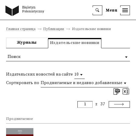
Menu
Главная страница
Публикации
Издательские новинки
Журналы
Издательские новинки
Поиск
Издательских новостей на сайте
10
Сортировать по
Продвигаемые и недавно добавленные
z
37
Продвигаемое