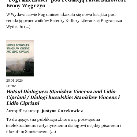
"Pograniczności" pod redakcją Pawła Bukowca i
Iwony Węgrzyn
W Wydawnictwie Pogranicze ukazała się nowa książka pod
redakcją pracowników Katedry Kultury Literackiej Pogranicza
Wydziału (...)
28.01.2026
Инне
Hutsul Dialogues: Stanisław Vincenz and Lidio
Cipriani / Dialogi huculskie: Stanisław Vincenz i
Lidio Cipriani
Автор/Редактор:
Justyna Gorzkowicz
To dwujęzyczna publikacja zbiorowa, poświęcona
intelektualnemu i artystycznemu dialogowi między pisarzem i
filozofem Stanisławem (...)