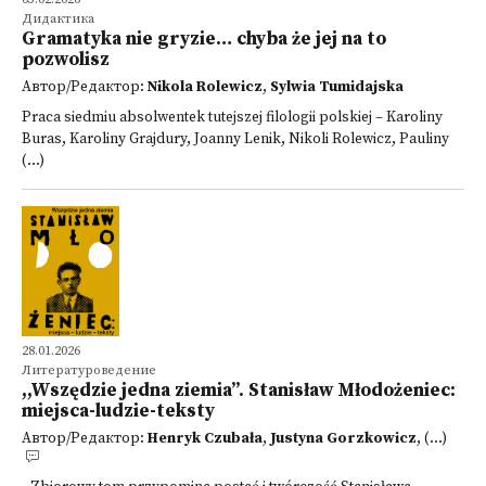
Дидактика
Gramatyka nie gryzie… chyba że jej na to
pozwolisz
Автор/Редактор:
Nikola Rolewicz
,
Sylwia Tumidajska
Praca siedmiu absolwentek tutejszej filologii polskiej – Karoliny
Buras, Karoliny Grajdury, Joanny Lenik, Nikoli Rolewicz, Pauliny
(...)
28.01.2026
Литературоведение
,,Wszędzie jedna ziemia”. Stanisław Młodożeniec:
miejsca-ludzie-teksty
Автор/Редактор:
Henryk Czubała
,
Justyna Gorzkowicz
, (...)