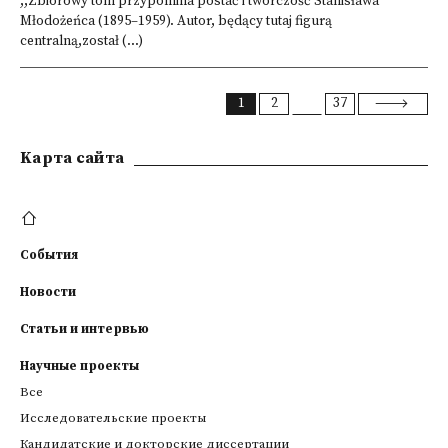
,,Zbiorowy tom przypomina postać i twórczość Stanisława
Młodożeńca (1895–1959). Autor, będący tutaj figurą
centralną,został (...)
1
2
37
Kарта сайта
События
Новости
Статьи и интервью
Научные проекты
Все
Исследовательские проекты
Кандидатские и докторские диссертации