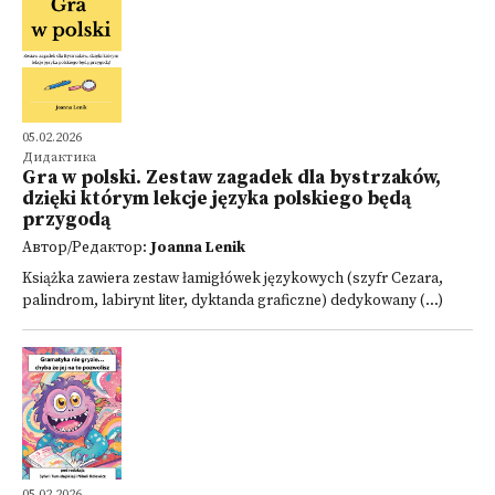
05.02.2026
Дидактика
Gra w polski. Zestaw zagadek dla bystrzaków,
dzięki którym lekcje języka polskiego będą
przygodą
Автор/Редактор:
Joanna Lenik
Książka zawiera zestaw łamigłówek językowych (szyfr Cezara,
palindrom, labirynt liter, dyktanda graficzne) dedykowany (...)
05.02.2026