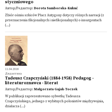
styczniowego
Автор/Редактор:
Dorota Samborska-Kukuć
Zbiór ośmiu szkiców Płacz Antygony dotyczy różnych narracji (z
przeznaczenia fikcjonalnych i niefikcjonalnych) o insurgentach
(...)
11.04.2018
Дидактика
Tadeusz Czapczyński (1884-1958) Pedagog -
literaturoznawca - literat
Автор/Редактор:
Małgorzata Gajak-Toczek
W publikacji zaprezentowano sylwetkę Tadeusza
Czapczyńskiego, jednego z wybitnych polonistów międzywojnia,
działacza (...)