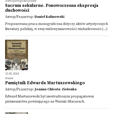
Литературоведение
Sacrum sekularne. Ponowoczesna ekspresja
duchowości
Автор/Редактор:
Daniel Kalinowski
Proponowana praca monograficzna dotyczy aktów artystycznych
literatury polskiej, w swej wielowymiarowości i wieloideowości (...)
22.05.2018
Инне
Pamiętnik Edwarda Martuszewskiego
Автор/Редактор:
Joanna Chłosta-Zielonka
Edward Martuszewski był niestrudzonym propagatorem
piśmiennictwa powstającego na Warmii i Mazurach.