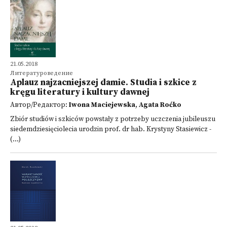
21.05.2018
Литературоведение
Aplauz najzacniejszej damie. Studia i szkice z
kręgu literatury i kultury dawnej
Автор/Редактор:
Iwona Maciejewska
,
Agata Roćko
Zbiór studiów i szkiców powstały z potrzeby uczczenia jubileuszu
siedemdziesięciolecia urodzin prof. dr hab. Krystyny Stasiewicz -
(...)