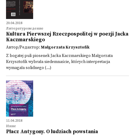
20.04.2018
Литературоведение
Kultura Pierwszej Rzeczpospolitej w poezji Jacka
Kaczmarskiego
Автор/Редактор:
Małgorzata Krzysztofik
Z bogatej puli piosenek Jacka Kaczmarskiego Małgorzata
Krzysztofik wybrała siedemnaście, których interpretacja
wymagała solidnego (...)
11.04.2018
Инне
Płacz Antygony. O ludziach powstania