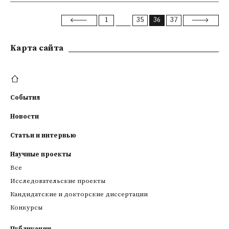
1
35
36
37
Kарта сайта
События
Новости
Статьи и интервью
Научные проекты
Все
Исследовательские проекты
Кандидатские и докторские диссертации
Конкурсы