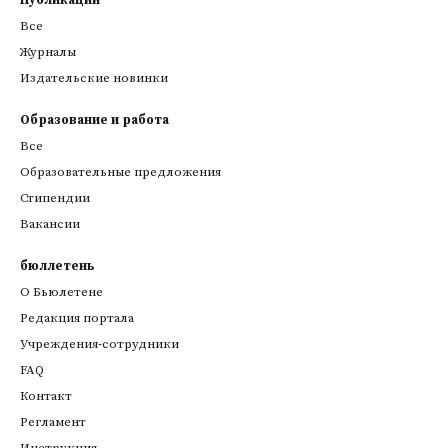
Публикации
Все
Журналы
Издательские новинки
Образование и работа
Все
Образовательные предложения
Стипендии
Вакансии
бюллетень
О Бьюлетене
Редакция портала
Учреждения-сотрудники
FAQ
Контакт
Регламент