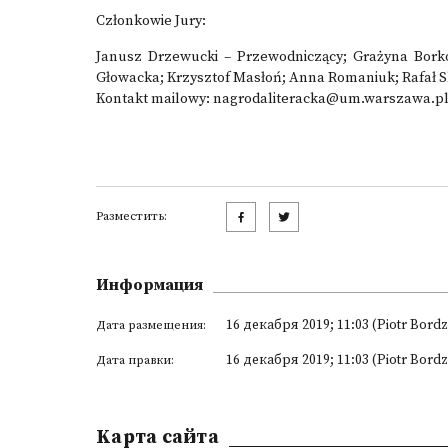
Członkowie Jury:
Janusz Drzewucki – Przewodniczący; Grażyna Bork
Głowacka; Krzysztof Masłoń; Anna Romaniuk; Rafał S
Kontakt mailowy: nagrodaliteracka@um.warszawa.pl lu
Разместить:
Информация
16 декабря 2019; 11:03 (Piotr Bordz
Дата размещения:
16 декабря 2019; 11:03 (Piotr Bordz
Дата правки:
Kарта сайта