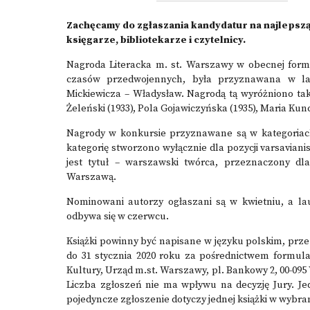
Zachęcamy do zgłaszania kandydatur na najlepszą
księgarze, bibliotekarze i czytelnicy.
Nagroda Literacka m. st. Warszawy w obecnej formie
czasów przedwojennych, była przyznawana w la
Mickiewicza – Władysław. Nagrodą tą wyróżniono tak
Żeleński (1933), Pola Gojawiczyńska (1935), Maria Kun
Nagrody w konkursie przyznawane są w kategoriach: 
kategorię stworzono wyłącznie dla pozycji varsavia
jest tytuł – warszawski twórca, przeznaczony dl
Warszawą.
Nominowani autorzy ogłaszani są w kwietniu, a lau
odbywa się w czerwcu.
Książki powinny być napisane w języku polskim, prze
do 31 stycznia 2020 roku za pośrednictwem formula
Kultury, Urząd m.st. Warszawy, pl. Bankowy 2, 00-09
Liczba zgłoszeń nie ma wpływu na decyzję Jury. Je
pojedyncze zgłoszenie dotyczy jednej książki w wybran