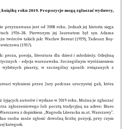
 książkę roku 2019. Propozycje mogą zgłaszać wydawcy,
 przyznawana jest od 2008 roku. Jednak jej historia sięga
tach 1926–38. Pierwszym jej laureatem był syn Adama
że twórców takich jak: Wacław Berent (1929), Tadeusz Boy-
cewiczowa (1937).
proza, poezja, literatura dla dzieci i młodzieży. Odrębną
nistycznych – edycja warszawska. Szczególnym wyróżnieniem
a wybitnych pisarzy, w szczególny sposób związanych z
reaci wyłonieni przez Jury podczas uroczystej gali, która
z żyjących autorów i wydane w 2019 roku. Można je zgłaszać
rza zgłoszeniowego lub pocztą tradycyjną na adres: Biuro
5 Warszawa z dopiskiem „Nagroda Literacka m.st. Warszawy”.
dna osoba może zgłosić dowolną liczbę pozycji, przy czym
ej kategorii.