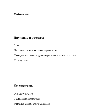
События
Научные проекты
Все
Исследовательские проекты
Кандидатские и докторские диссертации
Конкурсы
бюллетень
О Бьюлетене
Редакция портала
Учреждения-сотрудники