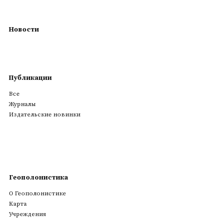
Новости
Публикации
Все
Журналы
Издательские новинки
Геополонистика
О Геополонистике
Kарта
Учреждения