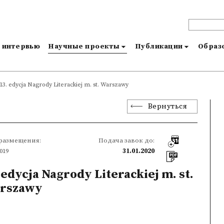
и интервью
Научные проекты
Публикации
Образо
13. edycja Nagrody Literackiej m. st. Warszawy
Вернуться
 размещения:
Подача завок до:
2019
31.01.2020
 edycja Nagrody Literackiej m. st.
rszawy