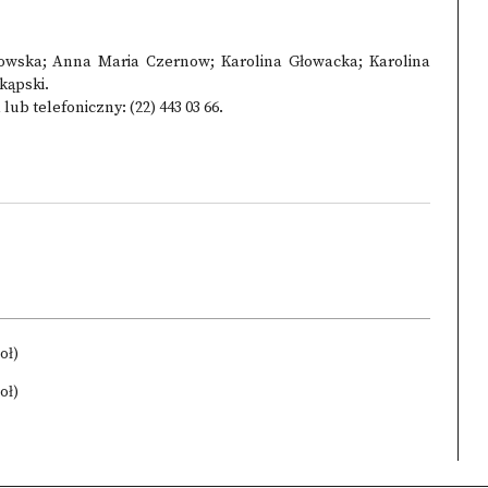
owska; Anna Maria Czernow; Karolina Głowacka; Karolina
kąpski.
b telefoniczny: (22) 443 03 66.
oł)
oł)