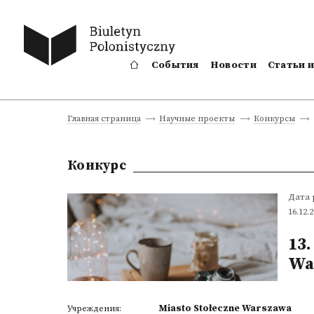
События
Новости
Статьи 
Главная страница
Научные проекты
Конкурсы
Конкурс
Дата
16.12.
13.
Wa
Miasto Stołeczne Warszawa
Учреждения: