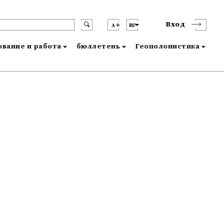
Вход
A
RU
вание и работа
бюллетень
Геополонистика