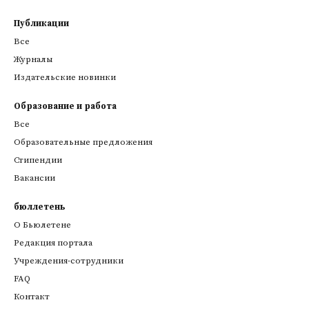
Публикации
Все
Журналы
Издательские новинки
Образование и работа
Все
Образовательные предложения
Стипендии
Вакансии
бюллетень
О Бьюлетене
Редакция портала
Учреждения-сотрудники
FAQ
Контакт