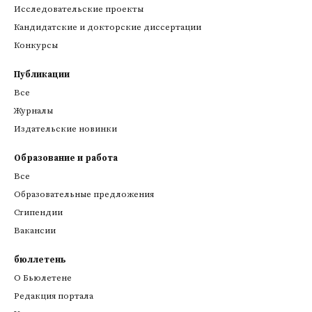
Исследовательские проекты
Кандидатские и докторские диссертации
Конкурсы
Публикации
Все
Журналы
Издательские новинки
Образование и работа
Все
Образовательные предложения
Стипендии
Вакансии
бюллетень
О Бьюлетене
Редакция портала