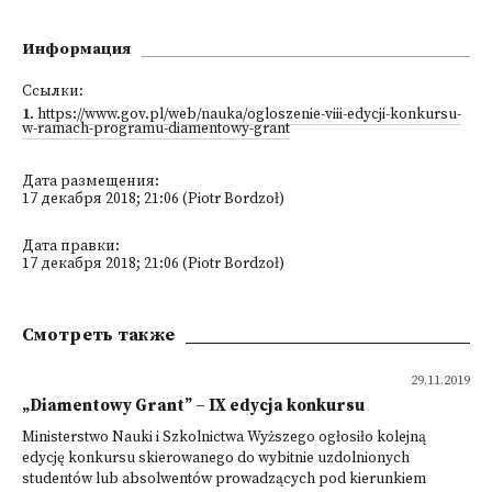
Информация
Ссылки:
1
.
https://www.gov.pl/web/nauka/ogloszenie-viii-edycji-konkursu-
w-ramach-programu-diamentowy-grant
Дата размещения:
17 декабря 2018; 21:06 (Piotr Bordzoł)
Дата правки:
17 декабря 2018; 21:06 (Piotr Bordzoł)
Смотреть также
29.11.2019
„Diamentowy Grant” – IX edycja konkursu
Ministerstwo Nauki i Szkolnictwa Wyższego ogłosiło kolejną
edycję konkursu skierowanego do wybitnie uzdolnionych
studentów lub absolwentów prowadzących pod kierunkiem