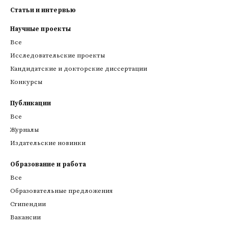
Статьи и интервью
Научные проекты
Все
Исследовательские проекты
Кандидатские и докторские диссертации
Конкурсы
Публикации
Все
Журналы
Издательские новинки
Образование и работа
Все
Образовательные предложения
Стипендии
Вакансии