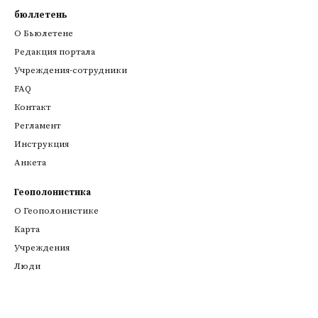
бюллетень
О Бьюлетене
Редакция портала
Учреждения-сотрудники
FAQ
Контакт
Регламент
Инструкция
Анкета
Геополонистика
О Геополонистике
Kарта
Учреждения
Люди