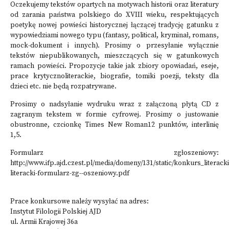
Oczekujemy tekstów opartych na motywach historii oraz literatury
od zarania państwa polskiego do XVIII wieku, respektujących
poetykę nowej powieści historycznej łączącej tradycję gatunku z
wypowiedziami nowego typu (fantasy, political, kryminał, romans,
mock-dokument i innych). Prosimy o przesyłanie wyłącznie
tekstów niepublikowanych, mieszczących się w gatunkowych
ramach powieści. Propozycje takie jak zbiory opowiadań, eseje,
prace krytycznoliterackie, biografie, tomiki poezji, teksty dla
dzieci etc. nie będą rozpatrywane.
Prosimy o nadsyłanie wydruku wraz z załączoną płytą CD z
zagranym tekstem w formie cyfrowej. Prosimy o justowanie
obustronne, czcionkę Times New Roman12 punktów, interlinię
1,5.
Formularz zgłoszeniowy:
http://www.ifp.ajd.czest.pl/media/domeny/131/static/konkurs_literack
literacki-formularz-zg--oszeniowy.pdf
Prace konkursowe należy wysyłać na adres:
Instytut Filologii Polskiej AJD
ul. Armii Krajowej 36a