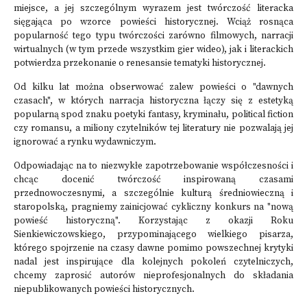
miejsce, a jej szczególnym wyrazem jest twórczość literacka
sięgająca po wzorce powieści historycznej. Wciąż rosnąca
popularność tego typu twórczości zarówno filmowych, narracji
wirtualnych (w tym przede wszystkim gier wideo), jak i literackich
potwierdza przekonanie o renesansie tematyki historycznej.
Od kilku lat można obserwować zalew powieści o "dawnych
czasach", w których narracja historyczna łączy się z estetyką
popularną spod znaku poetyki fantasy, kryminału, political fiction
czy romansu, a miliony czytelników tej literatury nie pozwalają jej
ignorować a rynku wydawniczym.
Odpowiadając na to niezwykłe zapotrzebowanie współczesności i
chcąc docenić twórczość inspirowaną czasami
przednowoczesnymi, a szczególnie kulturą średniowieczną i
staropolską, pragniemy zainicjować cykliczny konkurs na "nową
powieść historyczną". Korzystając z okazji Roku
Sienkiewiczowskiego, przypominającego wielkiego pisarza,
którego spojrzenie na czasy dawne pomimo powszechnej krytyki
nadal jest inspirujące dla kolejnych pokoleń czytelniczych,
chcemy zaprosić autorów nieprofesjonalnych do składania
niepublikowanych powieści historycznych.