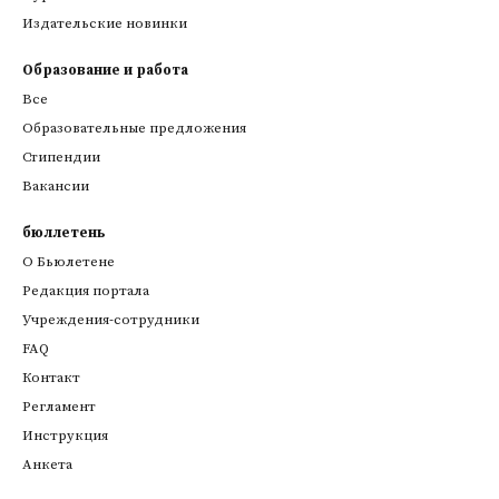
Издательские новинки
Образование и работа
Все
Образовательные предложения
Стипендии
Вакансии
бюллетень
О Бьюлетене
Редакция портала
Учреждения-сотрудники
FAQ
Контакт
Регламент
Инструкция
Анкета