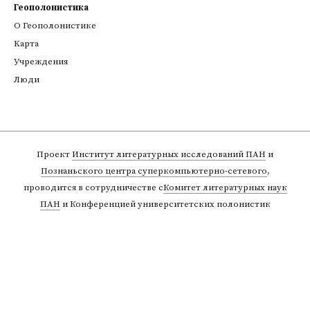
Геополонистика
О Геополонистике
Kарта
Учреждения
Люди
Проект
Институт литературных исследований ПАН
и
Познаньского центра суперкомпьютерно-сетевого
,
проводится в сотрудничестве с
Комитет литературных наук
ПАН
и Конференцией университетских полонистик