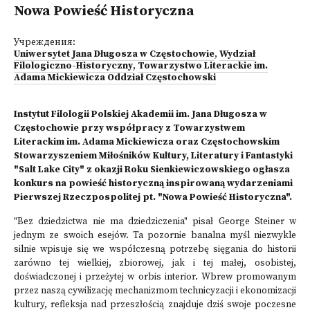
Nowa Powieść Historyczna
Учреждения:
Uniwersytet Jana Długosza w Częstochowie
,
Wydział
Filologiczno-Historyczny
,
Towarzystwo Literackie im.
Adama Mickiewicza Oddział Częstochowski
Instytut Filologii Polskiej Akademii im. Jana Długosza w
Częstochowie przy współpracy z Towarzystwem
Literackim im. Adama Mickiewicza oraz Częstochowskim
Stowarzyszeniem Miłośników Kultury, Literatury i Fantastyki
"Salt Lake City" z okazji Roku Sienkiewiczowskiego ogłasza
konkurs na powieść historyczną inspirowaną wydarzeniami
Pierwszej Rzeczpospolitej pt. "Nowa Powieść Historyczna".
"Bez dziedzictwa nie ma dziedziczenia" pisał George Steiner w
jednym ze swoich esejów. Ta pozornie banalna myśl niezwykle
silnie wpisuje się we współczesną potrzebę sięgania do historii
zarówno tej wielkiej, zbiorowej, jak i tej małej, osobistej,
doświadczonej i przeżytej w orbis interior. Wbrew promowanym
przez naszą cywilizację mechanizmom technicyzacji i ekonomizacji
kultury, refleksja nad przeszłością znajduje dziś swoje poczesne