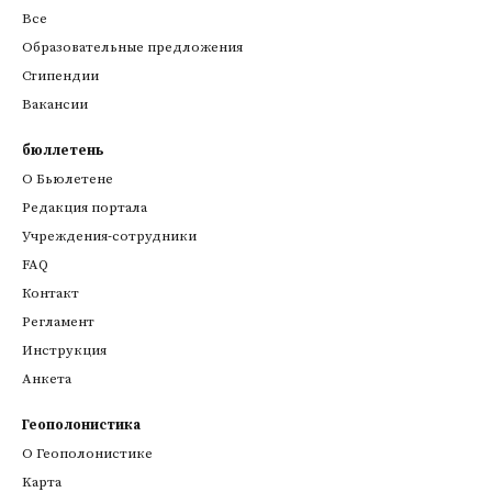
Все
Образовательные предложения
Стипендии
Вакансии
бюллетень
О Бьюлетене
Редакция портала
Учреждения-сотрудники
FAQ
Контакт
Регламент
Инструкция
Анкета
Геополонистика
О Геополонистике
Kарта