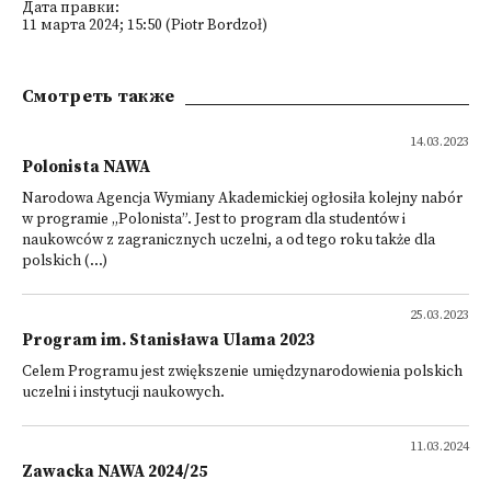
Дата правки:
11 марта 2024; 15:50 (Piotr Bordzoł)
Смотреть также
14.03.2023
Polonista NAWA
Narodowa Agencja Wymiany Akademickiej ogłosiła kolejny nabór
w programie „Polonista”. Jest to program dla studentów i
naukowców z zagranicznych uczelni, a od tego roku także dla
polskich (...)
25.03.2023
Program im. Stanisława Ulama 2023
Celem Programu jest zwiększenie umiędzynarodowienia polskich
uczelni i instytucji naukowych.
11.03.2024
Zawacka NAWA 2024/25