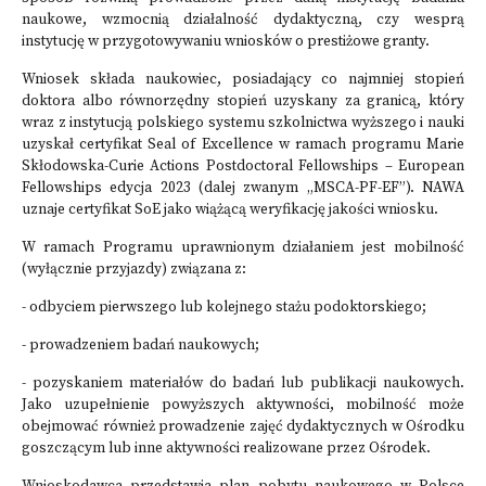
naukowe, wzmocnią działalność dydaktyczną, czy wesprą
instytucję w przygotowywaniu wniosków o prestiżowe granty.
Wniosek składa naukowiec, posiadający co najmniej stopień
doktora albo równorzędny stopień uzyskany za granicą, który
wraz z instytucją polskiego systemu szkolnictwa wyższego i nauki
uzyskał certyfikat Seal of Excellence w ramach programu Marie
Skłodowska-Curie Actions Postdoctoral Fellowships – European
Fellowships edycja 2023 (dalej zwanym „MSCA-PF-EF”). NAWA
uznaje certyfikat SoE jako wiążącą weryfikację jakości wniosku.
W ramach Programu uprawnionym działaniem jest mobilność
(wyłącznie przyjazdy) związana z:
- odbyciem pierwszego lub kolejnego stażu podoktorskiego;
- prowadzeniem badań naukowych;
- pozyskaniem materiałów do badań lub publikacji naukowych.
Jako uzupełnienie powyższych aktywności, mobilność może
obejmować również prowadzenie zajęć dydaktycznych w Ośrodku
goszczącym lub inne aktywności realizowane przez Ośrodek.