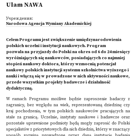
Ulam NAWA
Учреждения:
Narodowa Agencja Wymiany Akademickiej
Celem Programu jest zwiększenie umiędzynarodowienia
polskich uczelni i instytucji naukowych. Program
pozwala na przyjazdy do Polski na okres od 6 do 24 miesięcy
wyróżniających się naukowców, posiadających co najmniej
stopień naukowy doktora, którzy wzmocnią potencjał
naukowy polskich instytucji systemu szkolnictwa wyższego i
nauki i włączą się w prowadzone w nich aktywności naukowe,
przede wszystkim projekty badawcze i działalność
dydaktyczną.
W ramach Programu możliwe będzie zaproszenie badaczy z
zagranicy, bez względu na wiek, reprezentowaną dziedzinę czy
kraj pochodzenia, w tym polskich naukowców pracujących na
stałe za granicą. Uczelnie, instytuty naukowe i badawcze oraz
pozostałe uprawnione podmioty będą mogły zaprosić do Polski
specjalistów z priorytetowych dla nich dziedzin, którzy w znaczący
sposób rozwiną prowadzone przez daną instytucję badania