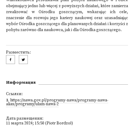
Wnioskodawca przedstawia plan pobytu naukowego w Polsce
obejmujący jedno lub więcej z powyższych działań, które zamierza
zrealizować w Ośrodku goszczącym, wskazując ich cele,
znaczenie dla rozwoju jego kariery naukowej oraz uzasadniając
wybór Ośrodka goszczącego dla planowanych działań i korzyści z
pobytu zarówno dla naukowca, jak i dla Ośrodka goszczącego.
Разместить:
Информация
Ссылки:
1
.
https://nawa.gov.pl/programy-nawa/programy-nawa-
alias/programy/ulam-nawa-2
Дата размещения:
11 марта 2024; 15:50 (Piotr Bordzoł)