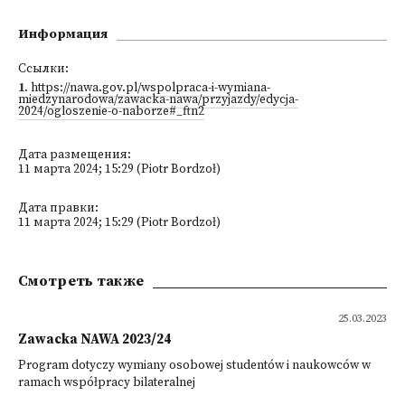
Информация
Ссылки:
1
.
https://nawa.gov.pl/wspolpraca-i-wymiana-
miedzynarodowa/zawacka-nawa/przyjazdy/edycja-
2024/ogloszenie-o-naborze#_ftn2
Дата размещения:
11 марта 2024; 15:29 (Piotr Bordzoł)
Дата правки:
11 марта 2024; 15:29 (Piotr Bordzoł)
Смотреть также
25.03.2023
Zawacka NAWA 2023/24
Program dotyczy wymiany osobowej studentów i naukowców w
ramach współpracy bilateralnej