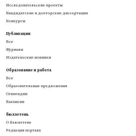
Исследовательские проекты
Кандидатские и докторские диссертации
Конкурсы
Публикации
Все
Журналы
Издательские новинки
Образование и работа
Все
Образовательные предложения
Стипендии
Вакансии
бюллетень
О Бьюлетене
Редакция портала