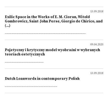
13.09.2018
Exilic Space in the Works of E. M. Cioran, Witold
Gombrowicz, Saint-John Perse, Giorgio de Chirico, and
(...)
________________________________________________
09.04.2020
Pojetyczny i krytyczny model wyobraźni w wybranych
teoriach estetycznych
_______________________
13.09.2018
Dutch Loanwords in contemporary Polish
_______________________________