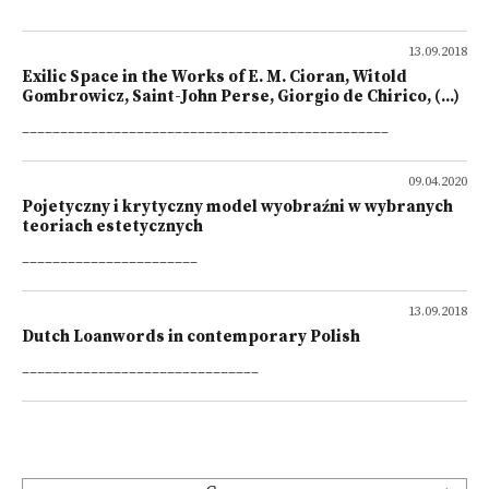
13.09.2018
Exilic Space in the Works of E. M. Cioran, Witold
Gombrowicz, Saint-John Perse, Giorgio de Chirico, (...)
________________________________________________
09.04.2020
Pojetyczny i krytyczny model wyobraźni w wybranych
teoriach estetycznych
_______________________
13.09.2018
Dutch Loanwords in contemporary Polish
_______________________________