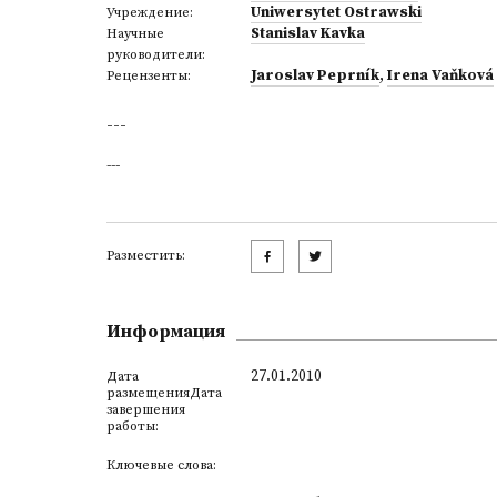
Uniwersytet Ostrawski
Учреждение:
Stanislav Kavka
Научные
руководители:
Jaroslav Peprník
,
Irena Vaňková
Рецензенты:
---
---
Разместить:
Информация
27.01.2010
Дата
размещенияДата
завершения
работы:
Ключевые слова: