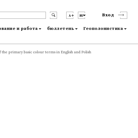
Вход
A
RU
вание и работа
бюллетень
Геополонистика
 the primary basic colour terms in English and Polish