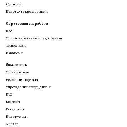
Журналы
Издательские новинки
Образование и работа
Все
Образовательные предложения
Стипендии
Вакансии
бюллетень
О Бьюлетене
Редакция портала
Учреждения-сотрудники
FAQ
Контакт
Регламент
Инструкция
Анкета