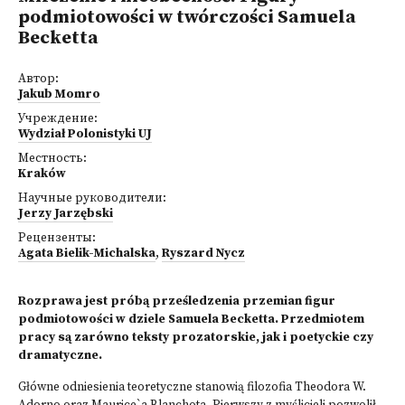
podmiotowości w twórczości Samuela
Becketta
Автор:
Jakub Momro
Учреждение:
Wydział Polonistyki UJ
Местность:
Kraków
Научные руководители:
Jerzy Jarzębski
Рецензенты:
Agata Bielik-Michalska
,
Ryszard Nycz
Rozprawa jest próbą prześledzenia przemian figur
podmiotowości w dziele Samuela Becketta. Przedmiotem
pracy są zarówno teksty prozatorskie, jak i poetyckie czy
dramatyczne.
Główne odniesienia teoretyczne stanowią filozofia Theodora W.