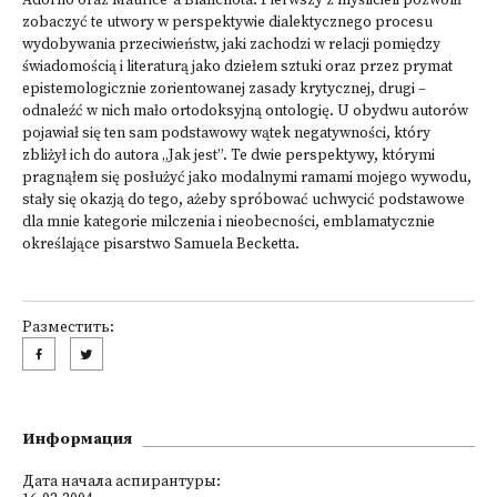
Adorno oraz Maurice`a Blanchota. Pierwszy z myślicieli pozwolił
zobaczyć te utwory w perspektywie dialektycznego procesu
wydobywania przeciwieństw, jaki zachodzi w relacji pomiędzy
świadomością i literaturą jako dziełem sztuki oraz przez prymat
epistemologicznie zorientowanej zasady krytycznej, drugi –
odnaleźć w nich mało ortodoksyjną ontologię. U obydwu autorów
pojawiał się ten sam podstawowy wątek negatywności, który
zbliżył ich do autora „Jak jest”. Te dwie perspektywy, którymi
pragnąłem się posłużyć jako modalnymi ramami mojego wywodu,
stały się okazją do tego, ażeby spróbować uchwycić podstawowe
dla mnie kategorie milczenia i nieobecności, emblamatycznie
określające pisarstwo Samuela Becketta.
Разместить:
Информация
Дата начала аспирантуры: