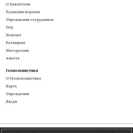
О Бьюлетене
Редакция портала
Учреждения-сотрудники
FAQ
Контакт
Регламент
Инструкция
Анкета
Геополонистика
О Геополонистике
Kарта
Учреждения
Люди