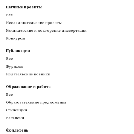
Научные проекты
Все
Исследовательские проекты
Кандидатские и докторские диссертации
Конкурсы
Публикации
Все
Журналы
Издательские новинки
Образование и работа
Все
Образовательные предложения
Стипендии
Вакансии
бюллетень