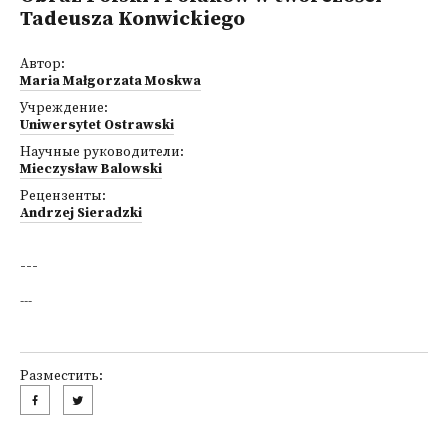
Tadeusza Konwickiego
Автор:
Maria Małgorzata Moskwa
Учреждение:
Uniwersytet Ostrawski
Научные руководители:
Mieczysław Balowski
Рецензенты:
Andrzej Sieradzki
---
---
Разместить: