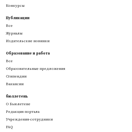
Конкурсы
Публикации
Все
Журналы
Издательские новинки
Образование и работа
Все
Образовательные предложения
Стипендии
Вакансии
бюллетень
О Бьюлетене
Редакция портала
Учреждения-сотрудники
FAQ