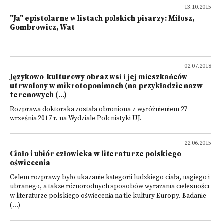
13.10.2015
"Ja" epistolarne w listach polskich pisarzy: Miłosz,
Gombrowicz, Wat
02.07.2018
Językowo-kulturowy obraz wsi i jej mieszkańców
utrwalony w mikrotoponimach (na przykładzie nazw
terenowych (...)
Rozprawa doktorska została obroniona z wyróżnieniem 27
września 2017 r. na Wydziale Polonistyki UJ.
22.06.2015
Ciało i ubiór człowieka w literaturze polskiego
oświecenia
Celem rozprawy było ukazanie kategorii ludzkiego ciała, nagiego i
ubranego, a także różnorodnych sposobów wyrażania cielesności
w literaturze polskiego oświecenia na tle kultury Europy. Badanie
(...)