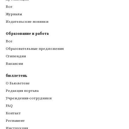
Все
Журналы
Издательские новинки
Образование и работа
Все
Образовательные предложения
Стипендии
Вакансии
бюллетень
О Бьюлетене
Редакция портала
Учреждения-сотрудники
FAQ
Контакт
Регламент
Инструкция