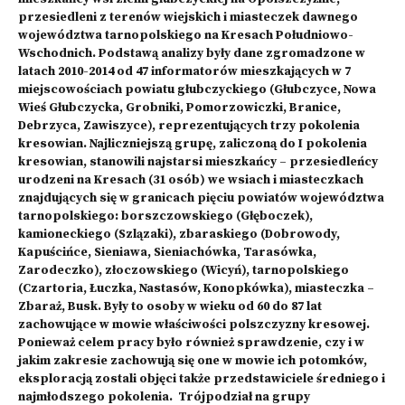
przesiedleni z terenów wiejskich i miasteczek dawnego
województwa tarnopolskiego na Kresach Południowo-
Wschodnich. Podstawą analizy były dane zgromadzone w
latach 2010-2014 od 47 informatorów mieszkających w 7
miejscowościach powiatu głubczyckiego (Głubczyce, Nowa
Wieś Głubczycka, Grobniki, Pomorzowiczki, Branice,
Debrzyca, Zawiszyce), reprezentujących trzy pokolenia
kresowian. Najliczniejszą grupę, zaliczoną do I pokolenia
kresowian, stanowili najstarsi mieszkańcy – przesiedleńcy
urodzeni na Kresach (31 osób) we wsiach i miasteczkach
znajdujących się w granicach pięciu powiatów województwa
tarnopolskiego: borszczowskiego (Głęboczek),
kamioneckiego (Szlązaki), zbaraskiego (Dobrowody,
Kapuścińce, Sieniawa, Sieniachówka, Tarasówka,
Zarodeczko), złoczowskiego (Wicyń), tarnopolskiego
(Czartoria, Łuczka, Nastasów, Konopkówka), miasteczka –
Zbaraż, Busk. Były to osoby w wieku od 60 do 87 lat
zachowujące w mowie właściwości polszczyzny kresowej.
Ponieważ celem pracy było również sprawdzenie, czy i w
jakim zakresie zachowują się one w mowie ich potomków,
eksploracją zostali objęci także przedstawiciele średniego i
najmłodszego pokolenia. Trójpodział na grupy