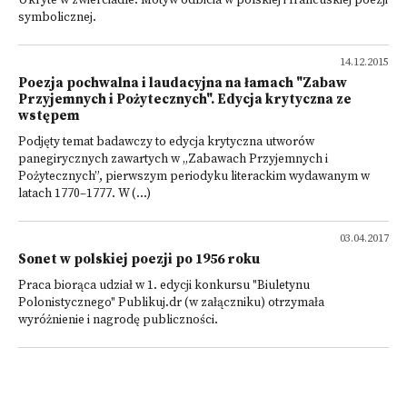
Ukryte w zwierciadle. Motyw odbicia w polskiej i francuskiej poezji
symbolicznej.
14.12.2015
Poezja pochwalna i laudacyjna na łamach "Zabaw
Przyjemnych i Pożytecznych". Edycja krytyczna ze
wstępem
Podjęty temat badawczy to edycja krytyczna utworów
panegirycznych zawartych w „Zabawach Przyjemnych i
Pożytecznych”, pierwszym periodyku literackim wydawanym w
latach 1770–1777. W (...)
03.04.2017
Sonet w polskiej poezji po 1956 roku
Praca biorąca udział w 1. edycji konkursu "Biuletynu
Polonistycznego" Publikuj.dr (w załączniku) otrzymała
wyróżnienie i nagrodę publiczności.