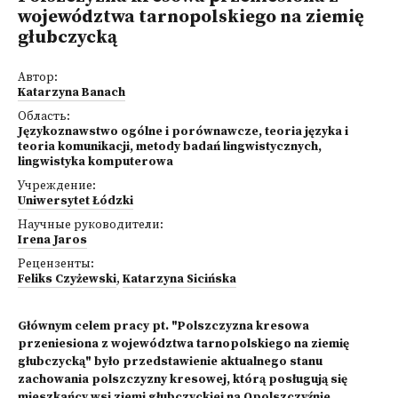
województwa tarnopolskiego na ziemię
głubczycką
Автор:
Katarzyna Banach
Область:
Językoznawstwo ogólne i porównawcze, teoria języka i
teoria komunikacji, metody badań lingwistycznych,
lingwistyka komputerowa
Учреждение:
Uniwersytet Łódzki
Научные руководители:
Irena Jaros
Рецензенты:
Feliks Czyżewski
,
Katarzyna Sicińska
Głównym celem pracy pt. "Polszczyzna kresowa
przeniesiona z województwa tarnopolskiego na ziemię
głubczycką" było przedstawienie aktualnego stanu
zachowania polszczyzny kresowej, którą posługują się
mieszkańcy wsi ziemi głubczyckiej na Opolszczyźnie,