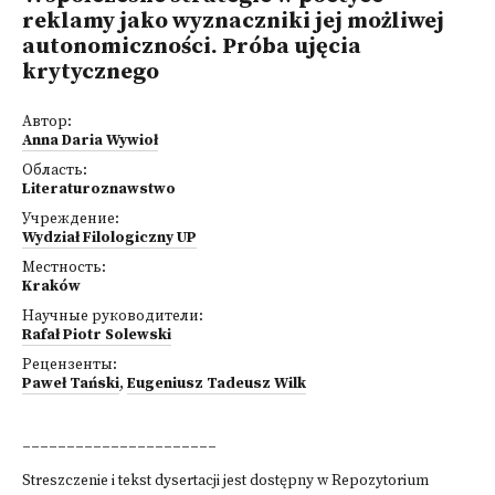
reklamy jako wyznaczniki jej możliwej
autonomiczności. Próba ujęcia
krytycznego
Автор:
Anna Daria Wywioł
Область:
Literaturoznawstwo
Учреждение:
Wydział Filologiczny UP
Местность:
Kraków
Научные руководители:
Rafał Piotr Solewski
Рецензенты:
Paweł Tański
,
Eugeniusz Tadeusz Wilk
______________________
Streszczenie i tekst dysertacji jest dostępny w Repozytorium