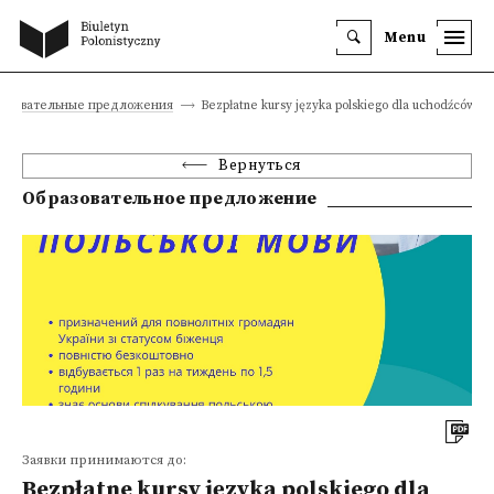
Menu
разовательные предложения
Bezpłatne kursy języka polskiego dla uchodźców z 
Вернуться
Образовательное предложение
Заявки принимаются до:
Bezpłatne kursy języka polskiego dla