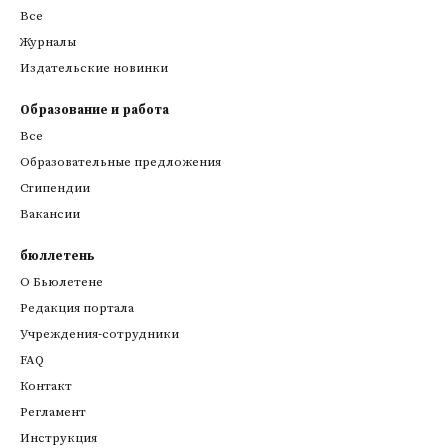
Все
Журналы
Издательские новинки
Образование и работа
Все
Образовательные предложения
Стипендии
Вакансии
бюллетень
О Бьюлетене
Редакция портала
Учреждения-сотрудники
FAQ
Контакт
Регламент
Инструкция