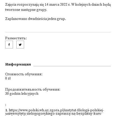
Zajęcia rozpoczynają się 14 marca 2022 r. W kolejnych dniach będą
tworzone następne grupy.
Zaplanowano dwadzieścia jeden grup.
Разместить:
Информация
Стоимость обучения:
0 zł
Продолжительность обучения:
30 godzin lekcyjnych
:
1
.
https://www.polski.wh.uz.zgora.pl/instytut-filologii-polskiej-
uniwersytetu-zielonogorskiego-zaprasza-na-bezplatny-kurs-