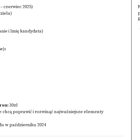
– czerwiec 2025)
N
ziela)
anie i Imię kandydata)
e):
rsu:
30zł
e chcą poprawić i rozwinąć najważniejsze elementy
du w październiku 2024