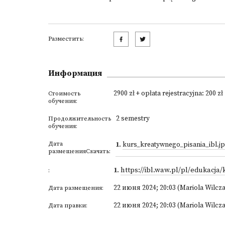
Разместить:
Информация
2900 zł + opłata rejestracyjna: 200 zł
Стоимость
обучения:
2 semestry
Продолжительность
обучения:
Дата
1
.
kurs_kreatywnego_pisania_ibl.j
размещенияСкачать:
1
.
https://ibl.waw.pl/pl/edukacja
:
22 июня 2024; 20:03 (Mariola Wilcz
Дата размещения:
22 июня 2024; 20:03 (Mariola Wilcz
Дата правки: