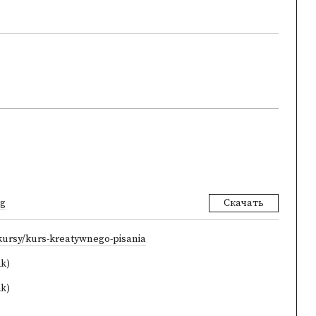
pg
Скачать
/kursy/kurs-kreatywnego-pisania
ak)
ak)