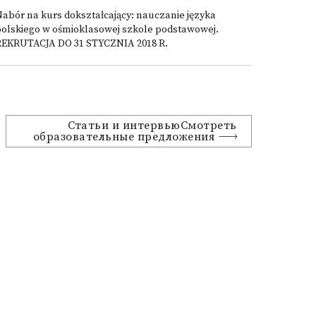
abór na kurs dokształcający: nauczanie języka
polskiego w ośmioklasowej szkole podstawowej.
REKRUTACJA DO 31 STYCZNIA 2018 R.
Статьи и интервьюСмотреть
образовательные предложения