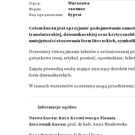
Warszawa
Город:
заочное
Форма:
Курсы
Вид предложения:
Celem kursu jest sprzyjanie podejmowaniu samodz
translatorskiej, dziennikarskiej oraz krytycznolit
umiejętności stosowania form literackich, symboli
Uczestnicy ćwiczą pisanie tekstów o zróżnicowanej poe
gatunkowe (esej, artykuł, powieść, opowiadanie, felieto
Zajęcia prowadzą osoby mające znaczący dorobek twórczy
form dziennikarskich.
W ramach warsztatów uczestnicy mogą przedstawiać 
Informacje ogólne
Nazwa kursu:
Kurs Kreatywnego Pisania
Kierownik kursu:
prof. dr hab. Anna Nasiłowska