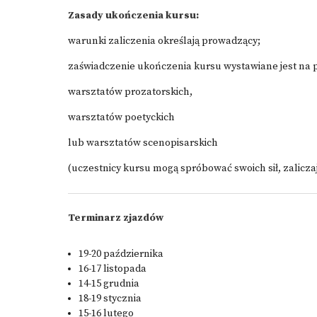
Zasady ukończenia kursu:
warunki zaliczenia określają prowadzący;
zaświadczenie ukończenia kursu wystawiane jest na p
warsztatów prozatorskich,
warsztatów poetyckich
lub warsztatów scenopisarskich
(uczestnicy kursu mogą spróbować swoich sił, zaliczaj
Terminarz zjazdów
19-20 października
16-17 listopada
14-15 grudnia
18-19 stycznia
15-16 lutego