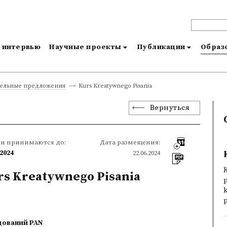
и интервью
Научные проекты
Публикации
Образо
Kurs Kreatywnego Pisania
тельные предложения
Вернуться
ки принимаются до:
Дата размещения:
.2024
22.06.2024
K
rs Kreatywnego Pisania
k
p
дований PAN