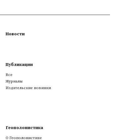
Новости
Публикации
Все
Журналы
Издательские новинки
Геополонистика
О Геополонистике