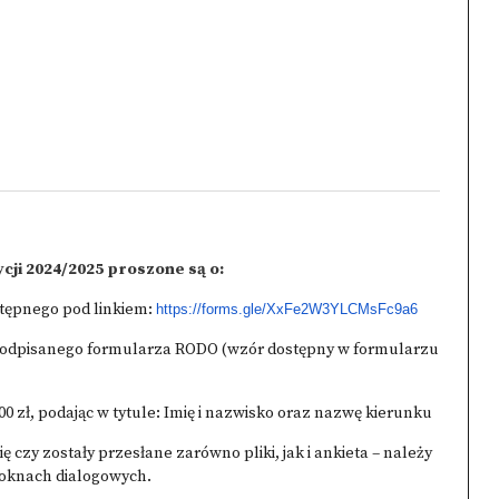
ycji 2024/2025 proszone są o:
stępnego pod linkiem:
https://forms.gle/XxFe2W3YLCMsFc9a6
 podpisanego formularza RODO (wzór dostępny w formularzu
00 zł, podając w tytule: Imię i nazwisko oraz nazwę kierunku
 czy zostały przesłane zarówno pliki, jak i ankieta – należy
u oknach dialogowych.