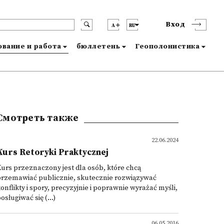
Вход
A
RU
вание и работа
бюллетень
Геополонистика
Смотреть также
22.06.2024
Kurs Retoryki Praktycznej
urs przeznaczony jest dla osób, które chcą
przemawiać publicznie, skutecznie rozwiązywać
onflikty i spory, precyzyjnie i poprawnie wyrażać myśli,
osługiwać się (...)
06.05.2016