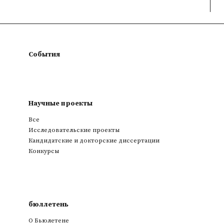
События
Научные проекты
Все
Исследовательские проекты
Кандидатские и докторские диссертации
Конкурсы
бюллетень
О Бьюлетене