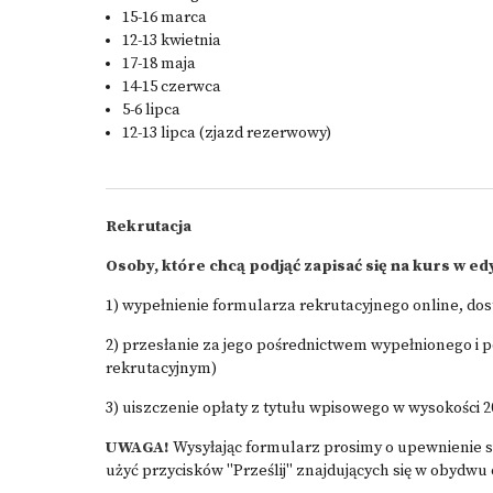
15-16 marca
12-13 kwietnia
17-18 maja
14-15 czerwca
5-6 lipca
12-13 lipca (zjazd rezerwowy)
Rekrutacja
Osoby, które chcą podjąć zapisać się na kurs w ed
1) wypełnienie formularza rekrutacyjnego online, do
2) przesłanie za jego pośrednictwem wypełnionego i
rekrutacyjnym)
3) uiszczenie opłaty z tytułu wpisowego w wysokości 2
UWAGA!
Wysyłając formularz prosimy o upewnienie się
użyć przycisków
"Prześlij" znajdujących się w obydw