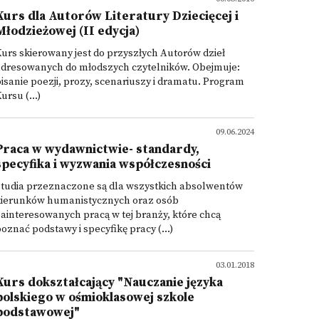
Kurs dla Autorów Literatury Dziecięcej i
Młodzieżowej (II edycja)
urs skierowany jest do przyszłych Autorów dzieł
adresowanych do młodszych czytelników. Obejmuje:
isanie poezji, prozy, scenariuszy i dramatu. Program
ursu (...)
09.06.2024
Praca w wydawnictwie- standardy,
specyfika i wyzwania współczesności
Studia przeznaczone są dla wszystkich absolwentów
kierunków humanistycznych oraz osób
ainteresowanych pracą w tej branży, które chcą
oznać podstawy i specyfikę pracy (...)
03.01.2018
Kurs dokształcający "Nauczanie języka
polskiego w ośmioklasowej szkole
podstawowej"