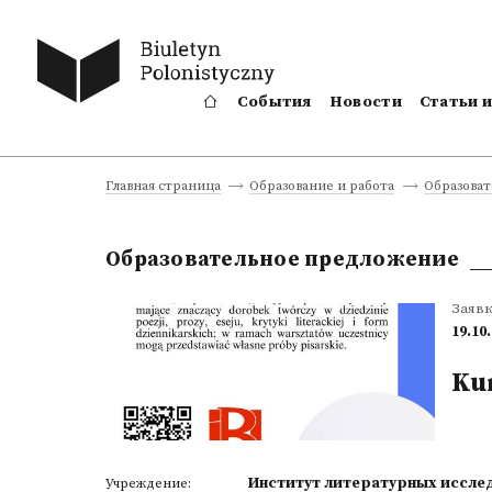
События
Новости
Статьи 
Главная страница
Образование и работа
Образова
Образовательное предложение
Заяв
19.10
Ku
Институт литературных иссле
Учреждение: