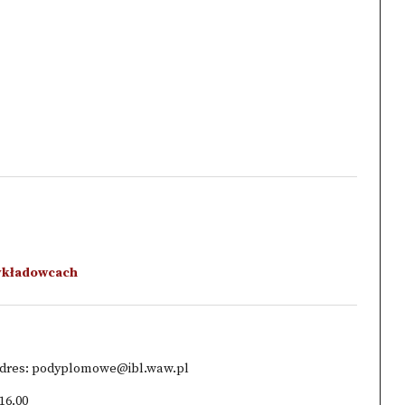
wykładowcach
adres: podyplomowe@ibl.waw.pl
16.00