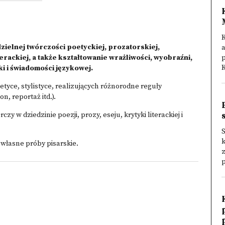
K
ielnej twórczości poetyckiej, prozatorskiej,
erackiej, a także kształtowanie wrażliwości, wyobraźni,
p
K
ki i świadomości językowej.
tyce, stylistyce, realizujących różnorodne reguły
n, reportaż itd.).
 w dziedzinie poezji, prozy, eseju, krytyki literackiej i
własne próby pisarskie.
z
p