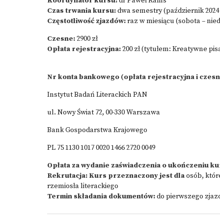
Koordynator kursu:
dr Paweł Rams
Czas trwania kursu:
dwa semestry (październik 2024 
Częstotliwość zjazdów:
raz w miesiącu (sobota – nied
Czesne:
2900 zł
Opłata rejestracyjna:
200 zł (tytułem: Kreatywne pis
Nr konta bankowego (opłata rejestracyjna i czesn
Instytut Badań Literackich PAN
ul. Nowy Świat 72, 00-330 Warszawa
Bank Gospodarstwa Krajowego
PL 75 1130 1017 0020 1466 2720 0049
Opłata za wydanie zaświadczenia o ukończeniu ku
Rekrutacja:
Kurs przeznaczony jest dla
osób, któr
rzemiosła literackiego
Termin składania dokumentów:
do pierwszego zjaz